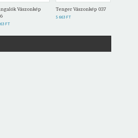
ngalók Vászonkép
Tenger Vászonkép 037
Lábnyom
36
Vászonké
5 663 FT
663 FT
5 663 FT