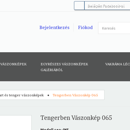
Belépés Facebook-al
Bejelentkezés
Fiókod
 VÁSZONKÉPEK
EGYRÉSZES VÁSZONKÉPEK
VAKRÁMA LÉ
GALÉRIÁBÓL
rt és tenger vászonképek
Tengerben Vászonkép 065
Tengerben Vászonkép 065
Modell
sea-065