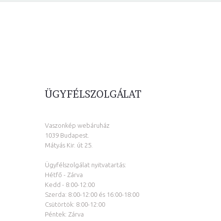
ÜGYFÉLSZOLGÁLAT
Vaszonkép webáruház
1039 Budapest.
Mátyás Kir. út 25.
Ügyfélszolgálat nyitvatartás:
Hétfő - Zárva
Kedd - 8:00-12:00
Szerda: 8:00-12:00 és 16:00-18:00
Csütörtök: 8:00-12:00
Péntek: Zárva