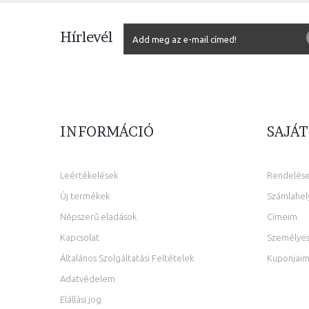
Hírlevél
INFORMÁCIÓ
SAJÁT
Leértékelések
Rendelés
Új termékek
Számlahel
Népszerű eladások
Címeim
Kapcsolat
Személyes
Általános Szolgáltatási Feltételek
Kuponjai
Adatvédelem
Elállási jog