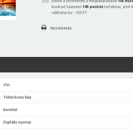
Ennek a terméknek a megvásárlásával
105
hűs
kosárad összesen
105
pontot
tartalmaz, amit 
válthatsz be -
105 FT
.
Nyomtatás
Vízi
Többrészes kép
Kerettel
Digitális nyomat