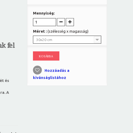
Mennyiség:
Méret :
(szélesség x magasság)
30x20 cm
k fel
KOSÁRBA
Hozzáadás a
kívánságlistához
ét és
ra. A