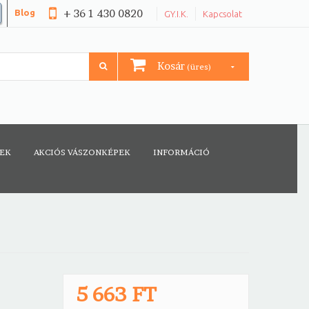
+ 36 1 430 0820
Blog
GY.I.K.
Kapcsolat
Kosár
(üres)
CEK
AKCIÓS VÁSZONKÉPEK
INFORMÁCIÓ
5 663 FT