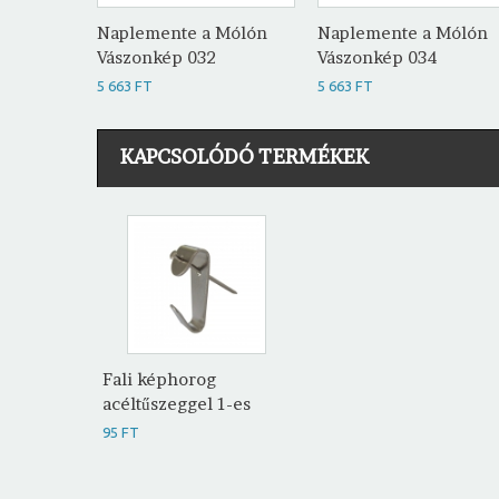
Naplemente a Mólón
Naplemente a Mólón
Vászonkép 032
Vászonkép 034
5 663 FT
5 663 FT
KAPCSOLÓDÓ TERMÉKEK
Fali képhorog
acéltűszeggel 1-es
95 FT