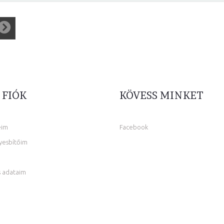
 FIÓK
KÖVESS MINKET
eim
Facebook
yesbítőim
 adataim
m