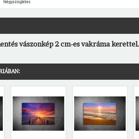
Négyszögletes
mentés vászonkép 2 cm-es vakráma kerettel
RIÁBAN: