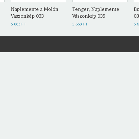
Naplemente a Mólón
Tenger, Naplemente
Bu
Vászonkép 033
Vászonkép 035
0
5 663 FT
5 663 FT
5 