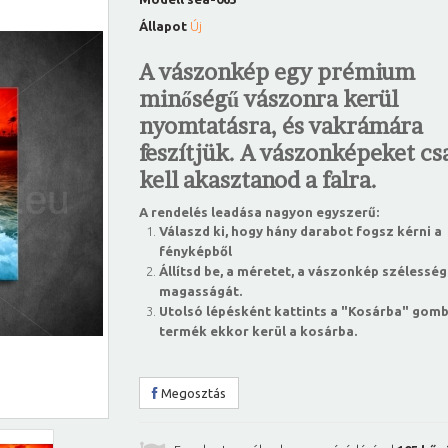
Állapot
Új
A vászonkép egy prémium
minőségű vászonra kerül
nyomtatásra, és vakrámára
feszítjük. A vászonképeket csa
kell akasztanod a falra.
A rendelés leadása nagyon egyszerű:
Válaszd ki, hogy hány darabot fogsz kérni a
fényképből
Állítsd be, a méretet, a vászonkép szélesség
magasságát.
Utolsó lépésként kattints a "Kosárba" gomb
termék ekkor kerül a kosárba.
Megosztás