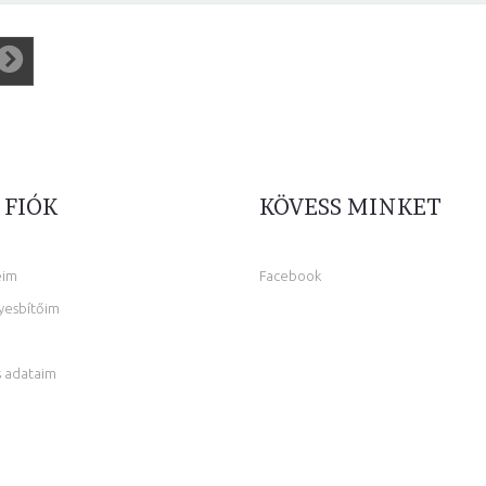
 FIÓK
KÖVESS MINKET
eim
Facebook
yesbítőim
 adataim
m