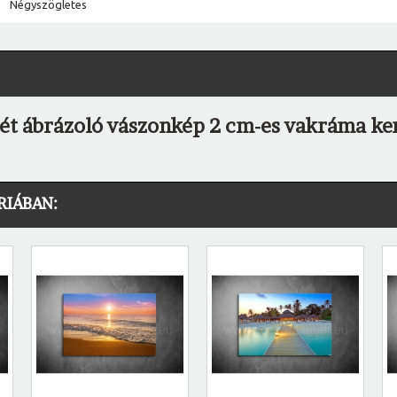
Négyszögletes
ét ábrázoló vászonkép 2 cm-es vakráma ker
RIÁBAN: