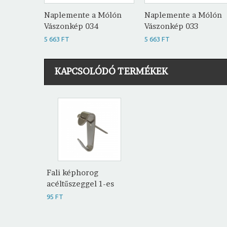
Naplemente a Mólón
Naplemente a Mólón
Vászonkép 034
Vászonkép 033
5 663 FT
5 663 FT
KAPCSOLÓDÓ TERMÉKEK
Fali képhorog
acéltűszeggel 1-es
95 FT