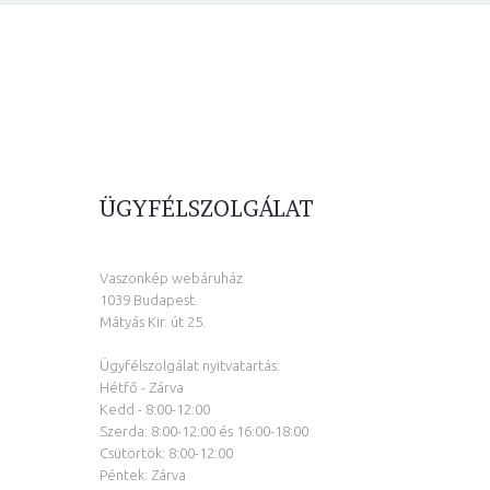
ÜGYFÉLSZOLGÁLAT
Vaszonkép webáruház
1039 Budapest.
Mátyás Kir. út 25.
Ügyfélszolgálat nyitvatartás:
Hétfő - Zárva
Kedd - 8:00-12:00
Szerda: 8:00-12:00 és 16:00-18:00
Csütörtök: 8:00-12:00
Péntek: Zárva