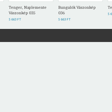
Tenger, Naplemente
Bungalók Vászonkép
Te
Vászonkép 035
036
5 
5 663 FT
5 663 FT