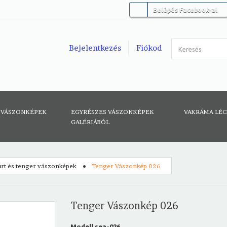
Belépés Facebook-al
Bejelentkezés
Fiókod
 VÁSZONKÉPEK
EGYRÉSZES VÁSZONKÉPEK
VAKRÁMA LÉ
GALÉRIÁBÓL
rt és tenger vászonképek
Tenger Vászonkép 026
Tenger Vászonkép 026
Modell
sea-026