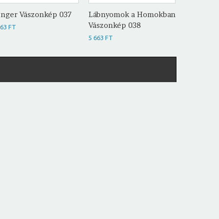
nger Vászonkép 037
Lábnyomok a Homokban
Óceán Vá
Vászonkép 038
663 FT
5 663 FT
5 663 FT