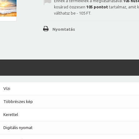
Ennek a terméknek a megvásárlásával
105
hűs
kosárad összesen
105
pontot
tartalmaz, amit 
válthatsz be -
105 FT
.
Nyomtatás
Vízi
Többrészes kép
Kerettel
Digitális nyomat