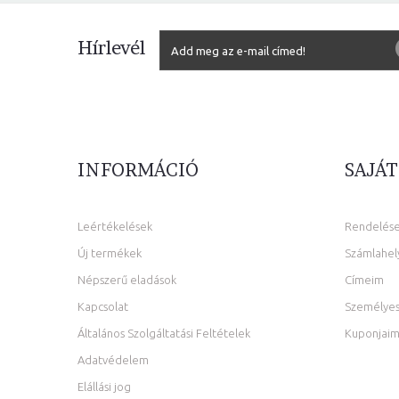
Hírlevél
INFORMÁCIÓ
SAJÁT
Leértékelések
Rendelés
Új termékek
Számlahel
Népszerű eladások
Címeim
Kapcsolat
Személyes
Általános Szolgáltatási Feltételek
Kuponjai
Adatvédelem
Elállási jog