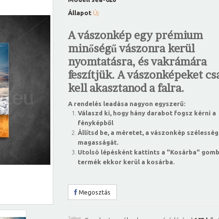
Állapot
Új
A vászonkép egy prémium
minőségű vászonra kerül
nyomtatásra, és vakrámára
feszítjük. A vászonképeket csa
kell akasztanod a falra.
A rendelés leadása nagyon egyszerű:
Válaszd ki, hogy hány darabot fogsz kérni a
fényképből
Állítsd be, a méretet, a vászonkép szélesség
magasságát.
Utolsó lépésként kattints a "Kosárba" gomb
termék ekkor kerül a kosárba.
Megosztás