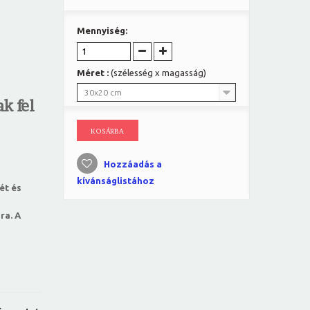
Mennyiség:
Méret :
(szélesség x magasság)
30x20 cm
k fel
KOSÁRBA
Hozzáadás a
kívánságlistához
ét és
ra. A