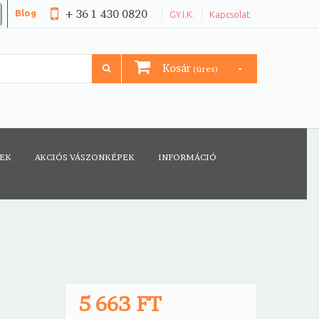
+ 36 1 430 0820
Blog
GY.I.K.
Kapcsolat
Kosár
(üres)
CEK
AKCIÓS VÁSZONKÉPEK
INFORMÁCIÓ
5 663 FT