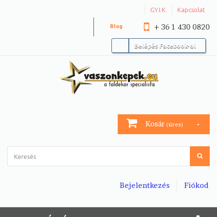
GY.I.K.
Kapcsolat
+ 36 1 430 0820
Blog
Belépés Facebook-al
Kosár
(üres)
Bejelentkezés
Fiókod