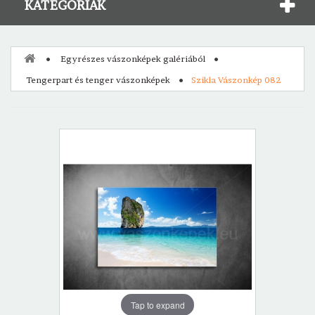
KATEGÓRIÁK
Egyrészes vászonképek galériából
Tengerpart és tenger vászonképek
Szikla Vászonkép 082
Tap to expand