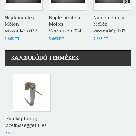
Naplemente a
Naplemente a
Naplemente a
Mólón
Mólón
Mólón
Vászonkép 032
Vászonkép 034
Vászonkép 033
5 663 FT
5 663 FT
5 663 FT
KAPCSOLÓDÓ TERMÉKEK
Fali képhorog
acéltűszeggel 1-es
95 FT