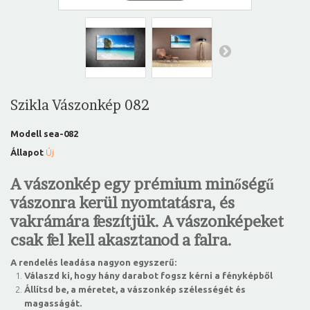
Szikla Vászonkép 082
Modell
sea-082
Állapot
Új
A vászonkép egy prémium minőségű
vászonra kerül nyomtatásra, és
vakrámára feszítjük. A vászonképeket
csak fel kell akasztanod a falra.
A rendelés leadása nagyon egyszerű:
Válaszd ki, hogy hány darabot fogsz kérni a fényképből
Állítsd be, a méretet, a vászonkép szélességét és
magasságát.