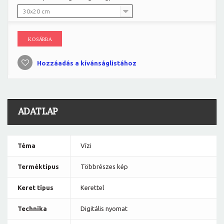
30x20 cm
KOSÁRBA
Hozzáadás a kívánságlistához
ADATLAP
Téma
Vízi
Terméktípus
Többrészes kép
Keret típus
Kerettel
Technika
Digitális nyomat