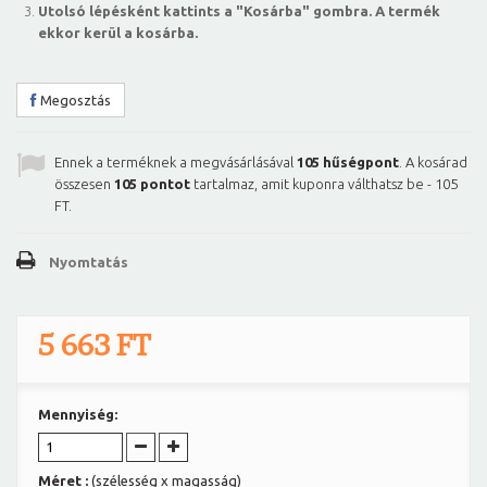
Utolsó lépésként kattints a "Kosárba" gombra. A termék
ekkor kerül a kosárba.
Megosztás
Ennek a terméknek a megvásárlásával
105
hűségpont
. A kosárad
összesen
105
pontot
tartalmaz, amit kuponra válthatsz be -
105
FT
.
Nyomtatás
5 663 FT
Mennyiség:
Méret :
(szélesség x magasság)