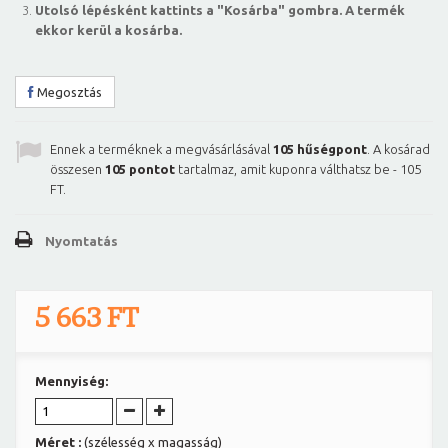
Utolsó lépésként kattints a "Kosárba" gombra. A termék
ekkor kerül a kosárba.
Megosztás
Ennek a terméknek a megvásárlásával
105
hűségpont
. A kosárad
összesen
105
pontot
tartalmaz, amit kuponra válthatsz be -
105
FT
.
Nyomtatás
5 663 FT
Mennyiség:
Méret :
(szélesség x magasság)