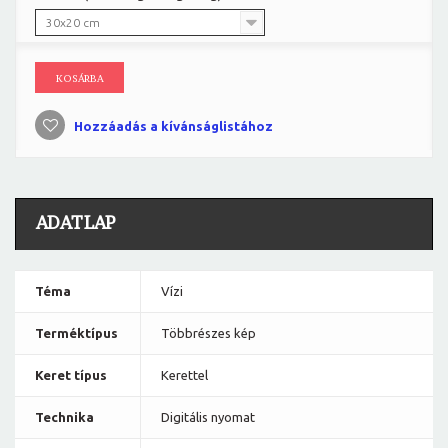
30x20 cm
KOSÁRBA
Hozzáadás a kívánságlistához
ADATLAP
Téma
Vízi
Terméktípus
Többrészes kép
Keret típus
Kerettel
Technika
Digitális nyomat