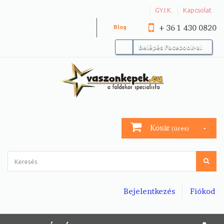
GY.I.K.
Kapcsolat
+ 36 1 430 0820
Blog
Belépés Facebook-al
Kosár
(üres)
Bejelentkezés
Fiókod