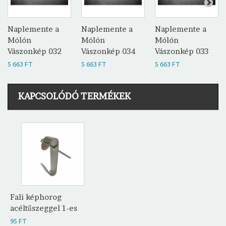
Naplemente a
Naplemente a
Naplemente a
Mólón
Mólón
Mólón
Vászonkép 032
Vászonkép 034
Vászonkép 033
5 663 FT
5 663 FT
5 663 FT
KAPCSOLÓDÓ TERMÉKEK
Fali képhorog
acéltűszeggel 1-es
95 FT