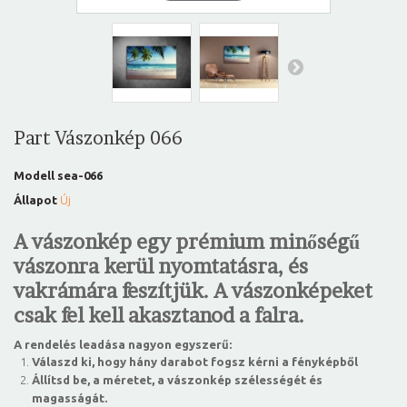
Part Vászonkép 066
Modell
sea-066
Állapot
Új
A vászonkép egy prémium minőségű
vászonra kerül nyomtatásra, és
vakrámára feszítjük. A vászonképeket
csak fel kell akasztanod a falra.
A rendelés leadása nagyon egyszerű:
Válaszd ki, hogy hány darabot fogsz kérni a fényképből
Állítsd be, a méretet, a vászonkép szélességét és
magasságát.