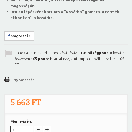
Állítsd be, a méretet, a vászonkép szélességét és
magasságát.
Utolsó lépésként kattints a "Kosárba" gombra. A termék
ekkor kerül a kosárba.
Megosztás
Ennek a terméknek a megvásárlásával
105
hűségpont
. A kosárad
összesen
105
pontot
tartalmaz, amit kuponra válthatsz be -
105
FT
.
Nyomtatás
5 663 FT
Mennyiség: