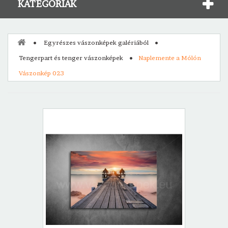
KATEGÓRIÁK
Egyrészes vászonképek galériából
Tengerpart és tenger vászonképek
Naplemente a Mólón
Vászonkép 023