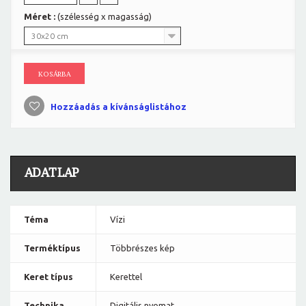
Méret :
(szélesség x magasság)
30x20 cm
KOSÁRBA
Hozzáadás a kívánságlistához
ADATLAP
Téma
Vízi
Terméktípus
Többrészes kép
Keret típus
Kerettel
Technika
Digitális nyomat