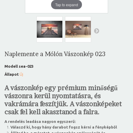
Tap to expand
Naplemente a Mólón Vászonkép 023
Modell
sea-023
Állapot
Új
A vászonkép egy prémium minőségű
vászonra kerül nyomtatásra, és
vakrámára feszítjük. A vászonképeket
csak fel kell akasztanod a falra.
A rendelés leadása nagyon egyszerű:
Válaszd ki, hogy hány darabot fogsz kérni a fényképből