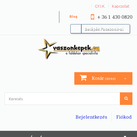
GY.I.K.
Kapcsolat
+ 36 1 430 0820
Blog
Belépés Facebook-al
Kosár
(üres)
Bejelentkezés
Fiókod