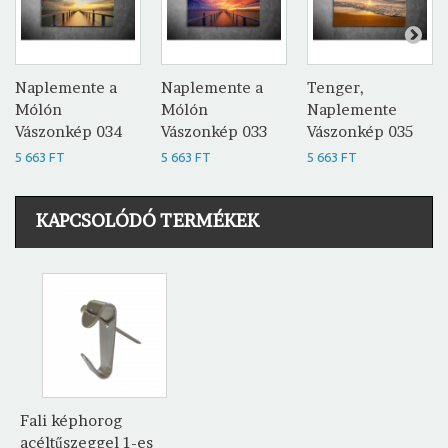
Naplemente a
Naplemente a
Tenger,
Mólón
Mólón
Naplemente
Vászonkép 034
Vászonkép 033
Vászonkép 035
5 663 FT
5 663 FT
5 663 FT
KAPCSOLÓDÓ TERMÉKEK
Fali képhorog
acéltűszeggel 1-es