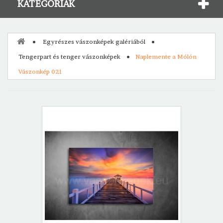
KATEGÓRIÁK
Egyrészes vászonképek galériából
Tengerpart és tenger vászonképek
Naplemente a Mólón
Vászonkép 021