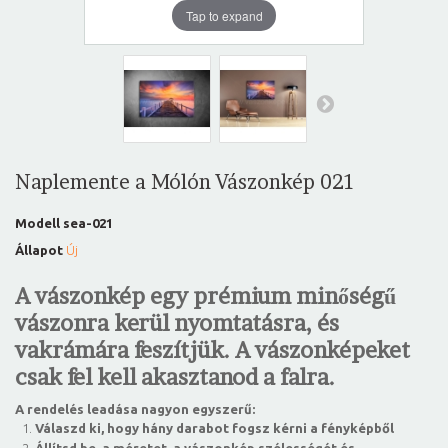
Tap to expand
Naplemente a Mólón Vászonkép 021
Modell
sea-021
Állapot
Új
A vászonkép egy prémium minőségű
vászonra kerül nyomtatásra, és
vakrámára feszítjük. A vászonképeket
csak fel kell akasztanod a falra.
A rendelés leadása nagyon egyszerű:
Válaszd ki, hogy hány darabot fogsz kérni a fényképből