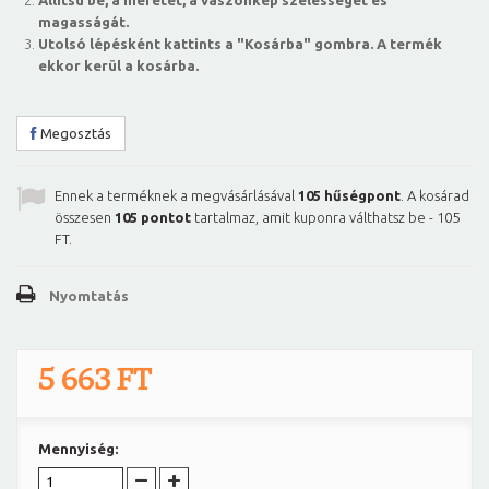
Állítsd be, a méretet, a vászonkép szélességét és
magasságát.
Utolsó lépésként kattints a "Kosárba" gombra. A termék
ekkor kerül a kosárba.
Megosztás
Ennek a terméknek a megvásárlásával
105
hűségpont
. A kosárad
összesen
105
pontot
tartalmaz, amit kuponra válthatsz be -
105
FT
.
Nyomtatás
5 663 FT
Mennyiség: