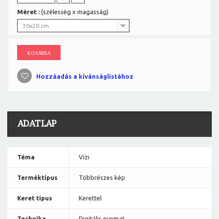
Méret :
(szélesség x magasság)
30x20 cm
KOSÁRBA
Hozzáadás a kívánságlistához
ADATLAP
Téma
Vízi
Terméktípus
Többrészes kép
Keret típus
Kerettel
Technika
Digitális nyomat