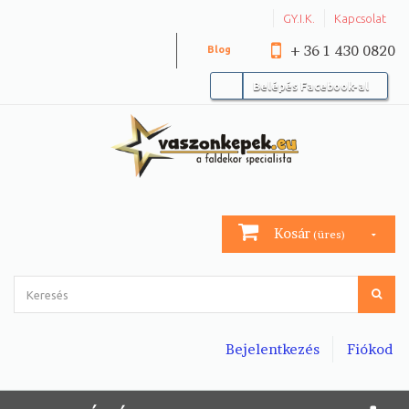
GY.I.K.
Kapcsolat
+ 36 1 430 0820
Blog
Belépés Facebook-al
Kosár
(üres)
Bejelentkezés
Fiókod