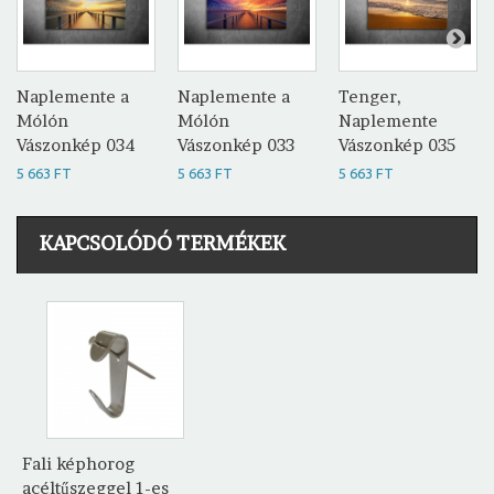
Naplemente a
Naplemente a
Tenger,
Mólón
Mólón
Naplemente
Vászonkép 034
Vászonkép 033
Vászonkép 035
5 663 FT
5 663 FT
5 663 FT
KAPCSOLÓDÓ TERMÉKEK
Fali képhorog
acéltűszeggel 1-es