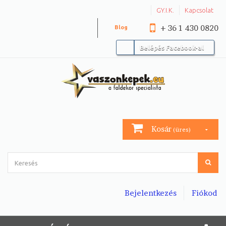
GY.I.K.
Kapcsolat
+ 36 1 430 0820
Blog
Belépés Facebook-al
Kosár
(üres)
Bejelentkezés
Fiókod