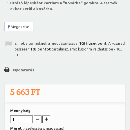
Utolsó lépésként kattints a "Kosárba" gombra. A termék
ekkor kerül a kosárba.
Megosztás
Ennek a terméknek a megvásárlásával
105
hűségpont
. A kosárad
összesen
105
pontot
tartalmaz, amit kuponra válthatsz be -
105
FT
.
Nyomtatás
5 663 FT
Mennyiség:
Méret :
(szélesség x magasság)