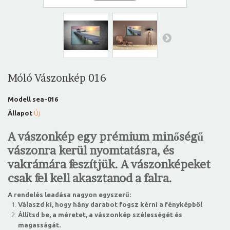
Móló Vászonkép 016
Modell
sea-016
Állapot
Új
A vászonkép egy prémium minőségű
vászonra kerül nyomtatásra, és
vakrámára feszítjük. A vászonképeket
csak fel kell akasztanod a falra.
A rendelés leadása nagyon egyszerű:
Válaszd ki, hogy hány darabot fogsz kérni a fényképből
Állítsd be, a méretet, a vászonkép szélességét és
magasságát.