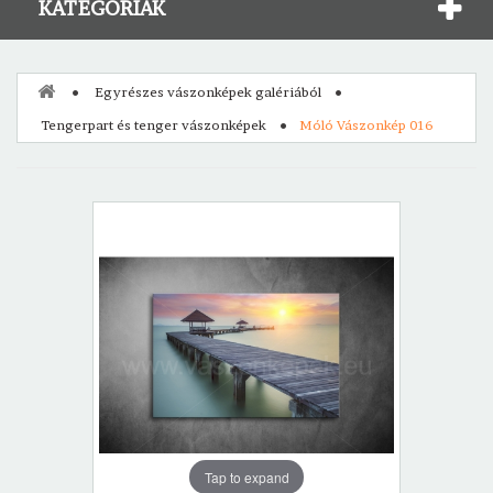
KATEGÓRIÁK
Egyrészes vászonképek galériából
Tengerpart és tenger vászonképek
Móló Vászonkép 016
Tap to expand