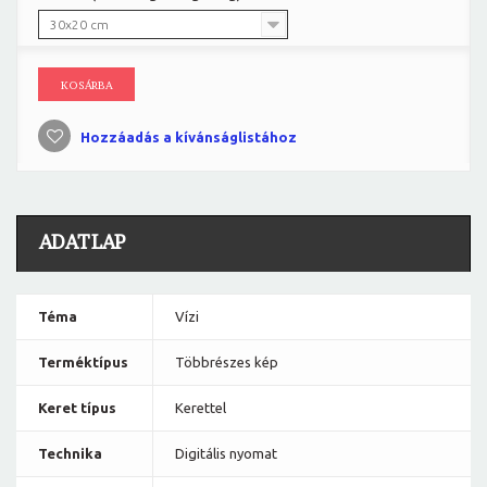
30x20 cm
KOSÁRBA
Hozzáadás a kívánságlistához
ADATLAP
Téma
Vízi
Terméktípus
Többrészes kép
Keret típus
Kerettel
Technika
Digitális nyomat