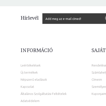
Hírlevél
INFORMÁCIÓ
SAJÁT
Leértékelések
Rendelés
Új termékek
Számlahel
Népszerű eladások
Címeim
Kapcsolat
Személyes
Általános Szolgáltatási Feltételek
Kuponjai
Adatvédelem