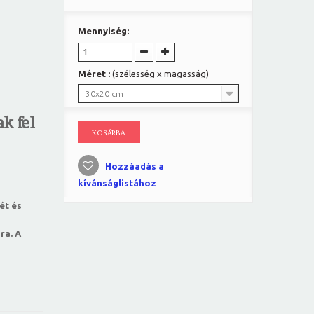
Mennyiség:
Méret :
(szélesség x magasság)
30x20 cm
k fel
KOSÁRBA
Hozzáadás a
kívánságlistához
ét és
ra. A