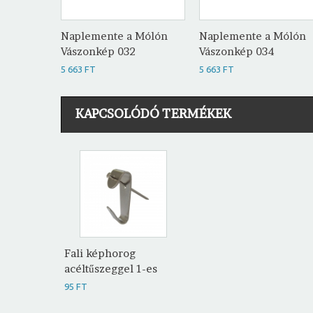
Naplemente a Mólón
Naplemente a Mólón
Vászonkép 032
Vászonkép 034
5 663 FT
5 663 FT
KAPCSOLÓDÓ TERMÉKEK
Fali képhorog
acéltűszeggel 1-es
95 FT