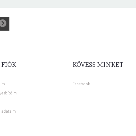
 FIÓK
KÖVESS MINKET
eim
Facebook
yesbítőim
 adataim
m