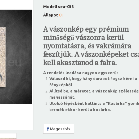
Modell
sea-038
Állapot
Új
A vászonkép egy prémium
minőségű vászonra kerül
nyomtatásra, és vakrámára
feszítjük. A vászonképeket csa
kell akasztanod a falra.
A rendelés leadása nagyon egyszerű:
Válaszd ki, hogy hány darabot fogsz kérni a
fényképből
Állítsd be, a méretet, a vászonkép szélesség
magasságát.
Utolsó lépésként kattints a "Kosárba" gomb
termék ekkor kerül a kosárba.
Megosztás