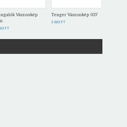
ngalók Vászonkép
Tenger Vászonkép 037
Óceán Vá
36
5 663 FT
5 663 FT
663 FT