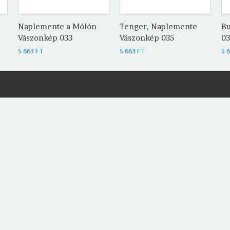
Naplemente a Mólón
Tenger, Naplemente
Bu
Vászonkép 033
Vászonkép 035
0
5 663 FT
5 663 FT
5 