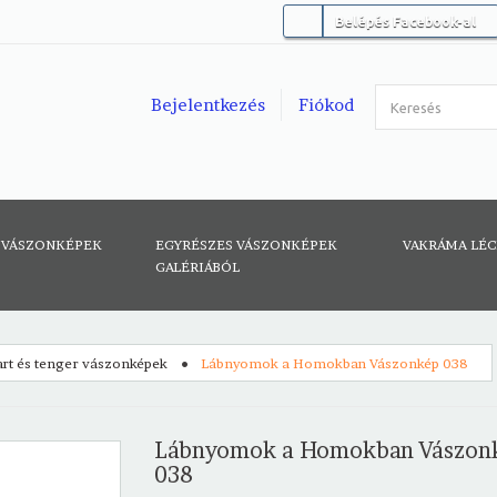
Belépés Facebook-al
Bejelentkezés
Fiókod
 VÁSZONKÉPEK
EGYRÉSZES VÁSZONKÉPEK
VAKRÁMA LÉ
GALÉRIÁBÓL
rt és tenger vászonképek
Lábnyomok a Homokban Vászonkép 038
Lábnyomok a Homokban Vászon
038