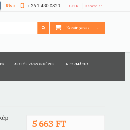
+ 36 1 430 0820
Blog
GY.I.K.
Kapcsolat
Kosár
(üres)
CEK
AKCIÓS VÁSZONKÉPEK
INFORMÁCIÓ
kép
5 663 FT