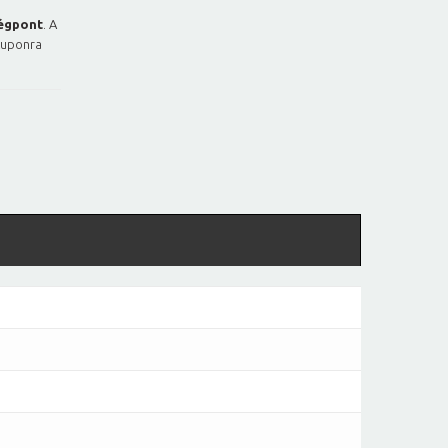
égpont
. A
kuponra