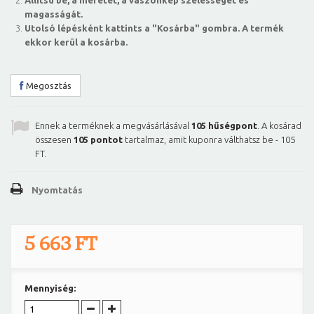
Állítsd be, a méretet, a vászonkép szélességét és
magasságát.
Utolsó lépésként kattints a "Kosárba" gombra. A termék
ekkor kerül a kosárba.
Megosztás
Ennek a terméknek a megvásárlásával
105
hűségpont
. A kosárad
összesen
105
pontot
tartalmaz, amit kuponra válthatsz be -
105
FT
.
Nyomtatás
5 663 FT
Mennyiség: