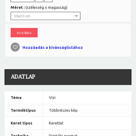
Méret :
(szélesség x magasság)
30x20 cm
KOSÁRBA
Hozzáadás a kívánságlistához
ADATLAP
Téma
Vízi
Terméktípus
Többrészes kép
Keret típus
Kerettel
Technika
Digitális nyomat