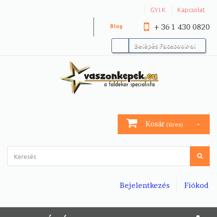
GY.I.K.
Kapcsolat
+ 36 1 430 0820
Blog
Belépés Facebook-al
Kosár
(üres)
Bejelentkezés
Fiókod