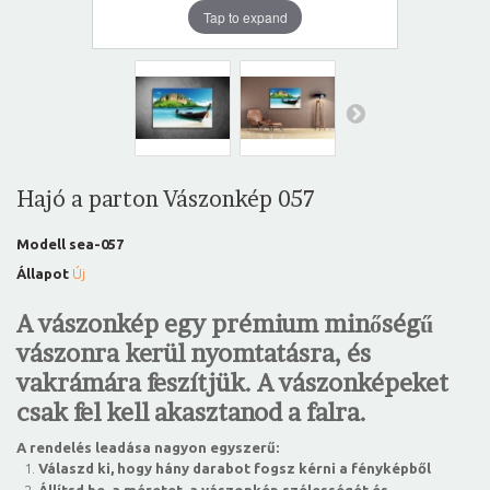
Tap to expand
Hajó a parton Vászonkép 057
Modell
sea-057
Állapot
Új
A vászonkép egy prémium minőségű
vászonra kerül nyomtatásra, és
vakrámára feszítjük. A vászonképeket
csak fel kell akasztanod a falra.
A rendelés leadása nagyon egyszerű:
Válaszd ki, hogy hány darabot fogsz kérni a fényképből