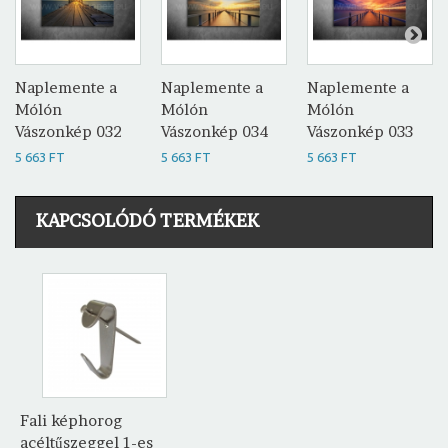
Naplemente a
Naplemente a
Naplemente a
Mólón
Mólón
Mólón
Vászonkép 032
Vászonkép 034
Vászonkép 033
5 663 FT
5 663 FT
5 663 FT
KAPCSOLÓDÓ TERMÉKEK
Fali képhorog
acéltűszeggel 1-es