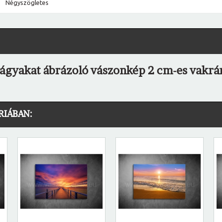
Négyszögletes
ágyakat ábrázoló vászonkép 2 cm-es vakrá
RIÁBAN: