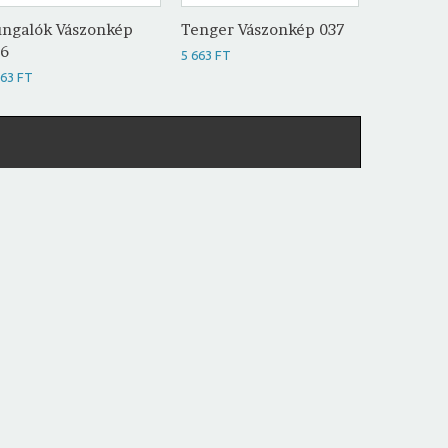
ngalók Vászonkép
Tenger Vászonkép 037
Lábnyom
36
Vászonké
5 663 FT
663 FT
5 663 FT