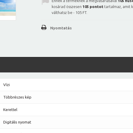
Ennek a terméknek a megvásárlásával
105
hűs
kosárad összesen
105
pontot
tartalmaz, amit 
válthatsz be -
105 FT
.
Nyomtatás
Vízi
Többrészes kép
Kerettel
Digitális nyomat