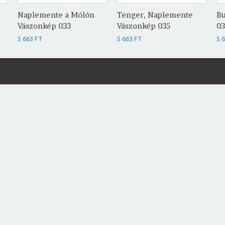
Naplemente a Mólón
Tenger, Naplemente
Bu
Vászonkép 033
Vászonkép 035
0
5 663 FT
5 663 FT
5 