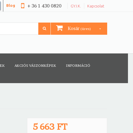
+ 36 1 430 0820
Blog
GY.I.K.
Kapcsolat
Kosár
(üres)
CEK
AKCIÓS VÁSZONKÉPEK
INFORMÁCIÓ
5 663 FT