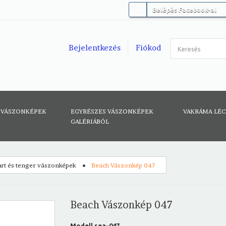
Belépés Facebook-al
Bejelentkezés
Fiókod
 VÁSZONKÉPEK
EGYRÉSZES VÁSZONKÉPEK
VAKRÁMA LÉ
GALÉRIÁBÓL
rt és tenger vászonképek
Beach Vászonkép 047
Beach Vászonkép 047
Modell
sea-047