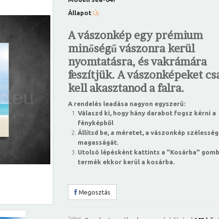
Állapot
Új
A vászonkép egy prémium
minőségű vászonra kerül
nyomtatásra, és vakrámára
feszítjük. A vászonképeket csa
kell akasztanod a falra.
A rendelés leadása nagyon egyszerű:
Válaszd ki, hogy hány darabot fogsz kérni a
fényképből
Állítsd be, a méretet, a vászonkép szélesség
magasságát.
Utolsó lépésként kattints a "Kosárba" gomb
termék ekkor kerül a kosárba.
Megosztás