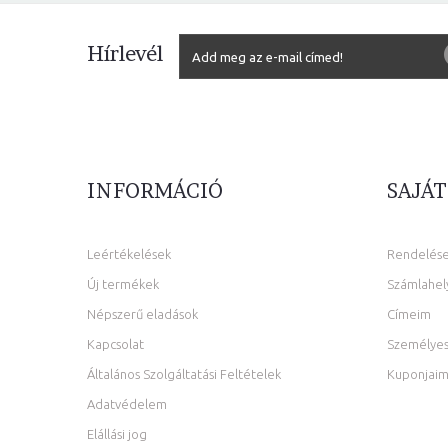
Hírlevél
INFORMÁCIÓ
SAJÁT
Leértékelések
Rendelés
Új termékek
Számlahel
Népszerű eladások
Címeim
Kapcsolat
Személyes
Általános Szolgáltatási Feltételek
Kuponjai
Adatvédelem
Elállási jog