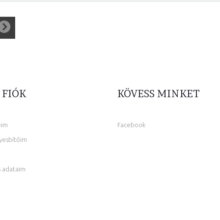
 FIÓK
KÖVESS MINKET
eim
Facebook
yesbítőim
 adataim
m