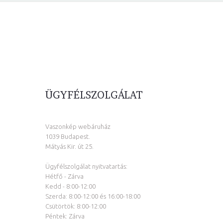
ÜGYFÉLSZOLGÁLAT
Vaszonkép webáruház
1039 Budapest.
Mátyás Kir. út 25.
Ügyfélszolgálat nyitvatartás:
Hétfő - Zárva
Kedd - 8:00-12:00
Szerda: 8:00-12:00 és 16:00-18:00
Csütörtök: 8:00-12:00
Péntek: Zárva