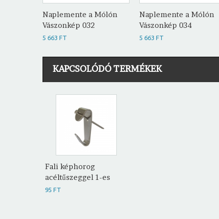
Naplemente a Mólón
Naplemente a Mólón
Vászonkép 032
Vászonkép 034
5 663 FT
5 663 FT
KAPCSOLÓDÓ TERMÉKEK
Fali képhorog
acéltűszeggel 1-es
95 FT