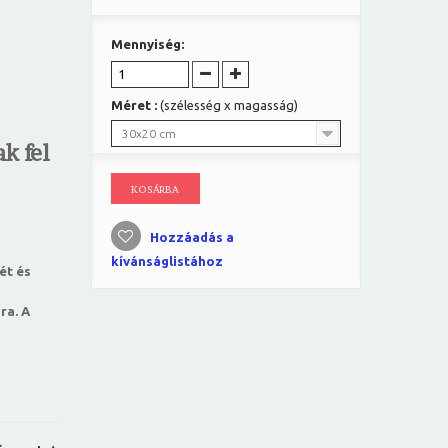
Mennyiség:
Méret :
(szélesség x magasság)
30x20 cm
k fel
KOSÁRBA
Hozzáadás a
kívánságlistához
ét és
ra. A