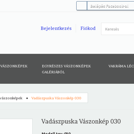
Belépés Facebook-al
Bejelentkezés
Fiókod
 VÁSZONKÉPEK
EGYRÉSZES VÁSZONKÉPEK
VAKRÁMA LÉ
GALÉRIÁBÓL
 vászonképek
Vadászpuska Vászonkép 030
Vadászpuska Vászonkép 030
Modell
tgy-030