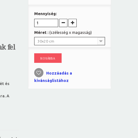
Mennyiség:
Méret :
(szélesség x magasság)
30x20 cm
k fel
KOSÁRBA
Hozzáadás a
kívánságlistához
ét és
ra. A