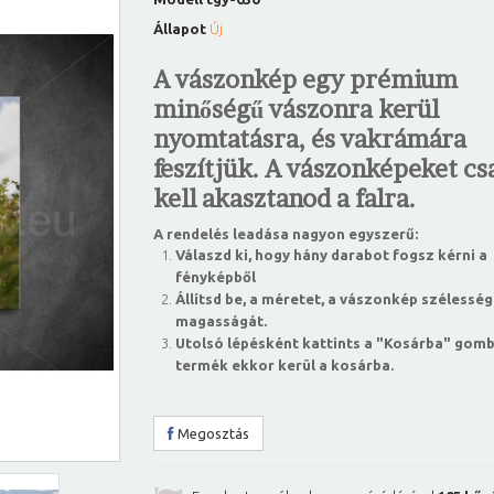
Állapot
Új
A vászonkép egy prémium
minőségű vászonra kerül
nyomtatásra, és vakrámára
feszítjük. A vászonképeket csa
kell akasztanod a falra.
A rendelés leadása nagyon egyszerű:
Válaszd ki, hogy hány darabot fogsz kérni a
fényképből
Állítsd be, a méretet, a vászonkép szélesség
magasságát.
Utolsó lépésként kattints a "Kosárba" gomb
termék ekkor kerül a kosárba.
Megosztás