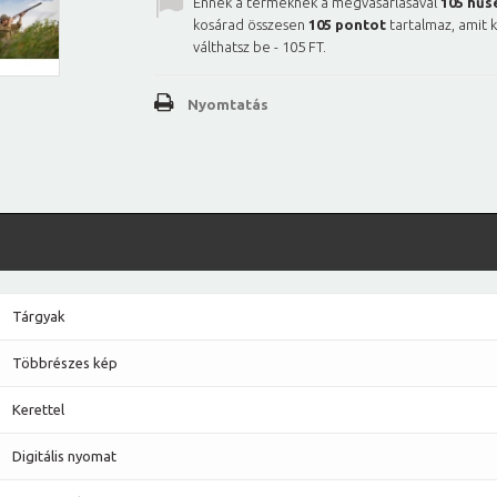
Ennek a terméknek a megvásárlásával
105
hűs
kosárad összesen
105
pontot
tartalmaz, amit 
válthatsz be -
105 FT
.
Nyomtatás
Tárgyak
Többrészes kép
Kerettel
Digitális nyomat