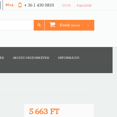
+ 36 1 430 0820
Blog
GY.I.K.
Kapcsolat
Kosár
(üres)
CEK
AKCIÓS VÁSZONKÉPEK
INFORMÁCIÓ
5 663 FT