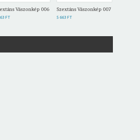
extáns Vászonkép 006
Szextáns Vászonkép 007
Iránytű 
663 FT
5 663 FT
5 663 FT