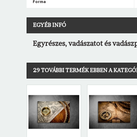
Forma
EGYÉB INFÓ
Egyrészes, vadászatot és vadász
29 TOVÁBBI TERMÉK EBBEN A KATEGÓ