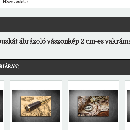
Négyszögletes
puskát ábrázoló vászonkép 2 cm-es vakráma
RIÁBAN: