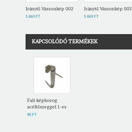
Iránytű Vászonkép 002
Iránytű Vászonkép 003
5 663 FT
5 663 FT
KAPCSOLÓDÓ TERMÉKEK
Fali képhorog
acéltűszeggel 1-es
95 FT