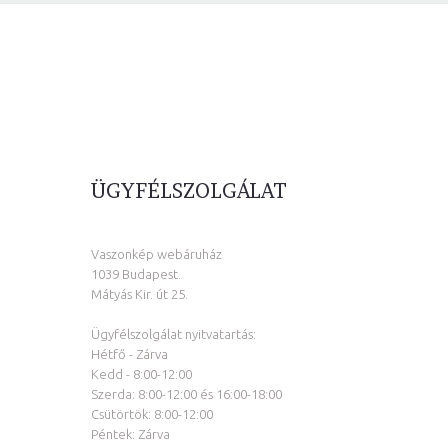
ÜGYFÉLSZOLGÁLAT
Vaszonkép webáruház
1039 Budapest.
Mátyás Kir. út 25.
Ügyfélszolgálat nyitvatartás:
Hétfő - Zárva
Kedd - 8:00-12:00
Szerda: 8:00-12:00 és 16:00-18:00
Csütörtök: 8:00-12:00
Péntek: Zárva