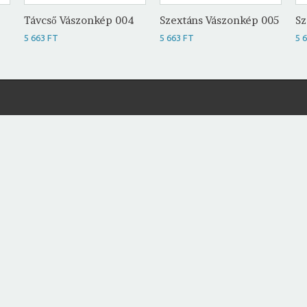
Távcső Vászonkép 004
Szextáns Vászonkép 005
Sz
5 663 FT
5 663 FT
5 