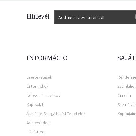
Hírlevél
INFORMÁCIÓ
SAJÁT
Leértékelések
Rendelés
Új termékek
Számlahel
Népszerű eladások
Címeim
Kapcsolat
Személyes
Általános Szolgáltatási Feltételek
Kuponjai
Adatvédelem
Elállási jog