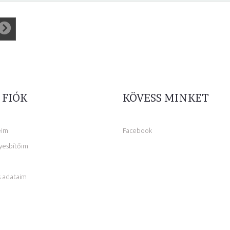
 FIÓK
KÖVESS MINKET
eim
Facebook
yesbítőim
 adataim
m