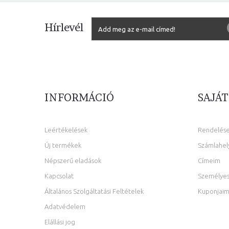
Hírlevél
INFORMÁCIÓ
SAJÁT
Leértékelések
Rendelés
Új termékek
Számlahel
Népszerű eladások
Címeim
Kapcsolat
Személyes
Általános Szolgáltatási Feltételek
Kuponjai
Adatvédelem
Elállási jog