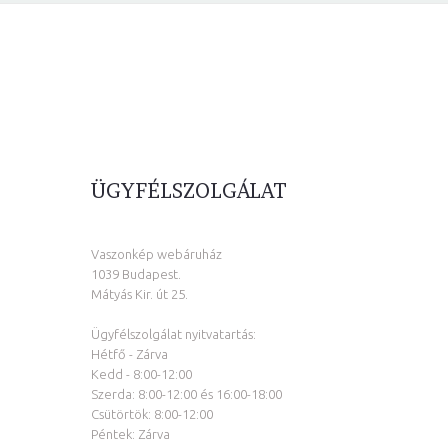
ÜGYFÉLSZOLGÁLAT
Vaszonkép webáruház
1039 Budapest.
Mátyás Kir. út 25.
Ügyfélszolgálat nyitvatartás:
Hétfő - Zárva
Kedd - 8:00-12:00
Szerda: 8:00-12:00 és 16:00-18:00
Csütörtök: 8:00-12:00
Péntek: Zárva