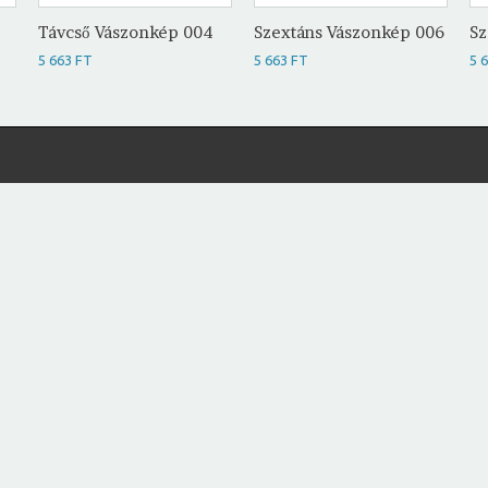
Távcső Vászonkép 004
Szextáns Vászonkép 006
Sz
5 663 FT
5 663 FT
5 