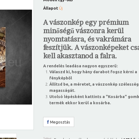
Állapot
Új
A vászonkép egy prémium
minőségű vászonra kerül
nyomtatásra, és vakrámára
feszítjük. A vászonképeket csa
kell akasztanod a falra.
A rendelés leadása nagyon egyszerű:
Válaszd ki, hogy hány darabot fogsz kérni a
fényképből
Állítsd be, a méretet, a vászonkép szélesség
magasságát.
Utolsó lépésként kattints a "Kosárba" gomb
termék ekkor kerül a kosárba.
Megosztás