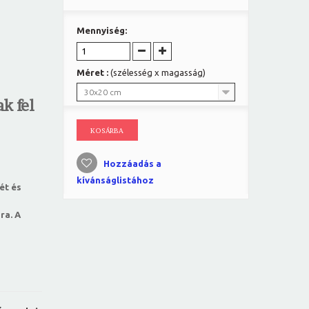
Mennyiség:
Méret :
(szélesség x magasság)
30x20 cm
k fel
KOSÁRBA
Hozzáadás a
kívánságlistához
ét és
ra. A