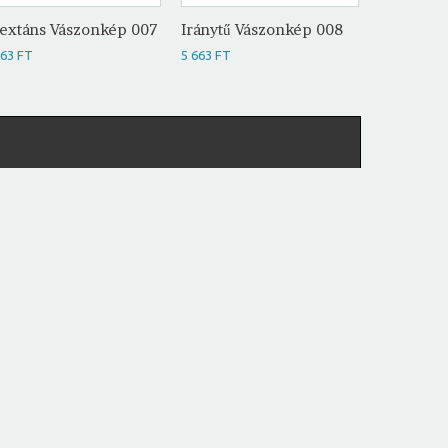
extáns Vászonkép 007
Iránytű Vászonkép 008
Fegyvere
009
663 FT
5 663 FT
5 663 FT