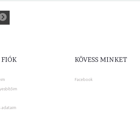
 FIÓK
KÖVESS MINKET
eim
Facebook
yesbítőim
 adataim
m