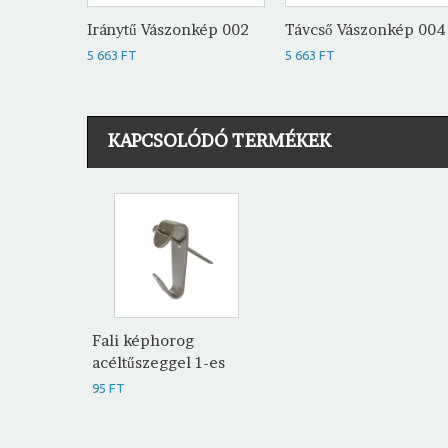
Iránytű Vászonkép 002
Távcső Vászonkép 004
5 663 FT
5 663 FT
KAPCSOLÓDÓ TERMÉKEK
Fali képhorog
acéltűszeggel 1-es
95 FT