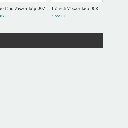
extáns Vászonkép 007
Iránytű Vászonkép 008
Fegyvere
009
663 FT
5 663 FT
5 663 FT