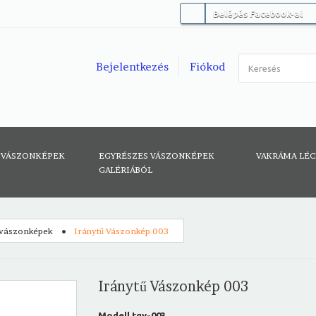
Belépés Facebook-al
Bejelentkezés
Fiókod
 VÁSZONKÉPEK
EGYRÉSZES VÁSZONKÉPEK
VAKRÁMA LÉ
GALÉRIÁBÓL
 vászonképek
Iránytű Vászonkép 003
Iránytű Vászonkép 003
Modell
tgy-003