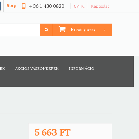
+ 36 1 430 0820
Blog
GY.I.K.
Kapcsolat
Kosár
(üres)
CEK
AKCIÓS VÁSZONKÉPEK
INFORMÁCIÓ
5 663 FT