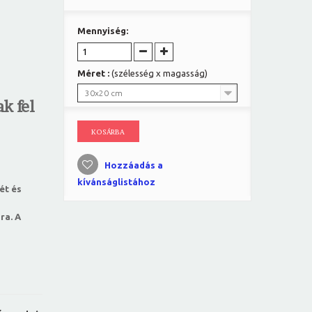
Mennyiség:
Méret :
(szélesség x magasság)
30x20 cm
k fel
KOSÁRBA
Hozzáadás a
kívánságlistához
ét és
ra. A