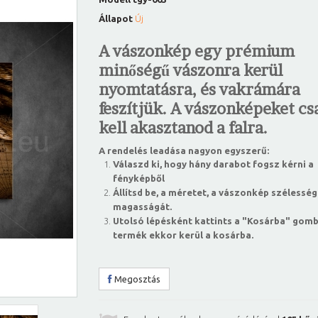
Állapot
Új
A vászonkép egy prémium
minőségű vászonra kerül
nyomtatásra, és vakrámára
feszítjük. A vászonképeket csa
kell akasztanod a falra.
A rendelés leadása nagyon egyszerű:
Válaszd ki, hogy hány darabot fogsz kérni a
fényképből
Állítsd be, a méretet, a vászonkép szélesség
magasságát.
Utolsó lépésként kattints a "Kosárba" gomb
termék ekkor kerül a kosárba.
Megosztás