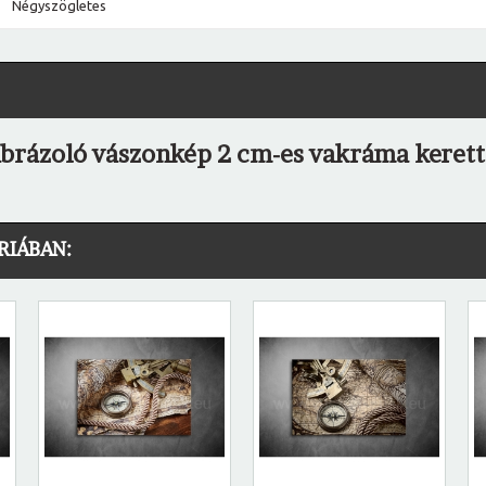
Négyszögletes
 ábrázoló vászonkép 2 cm-es vakráma kerett
RIÁBAN: