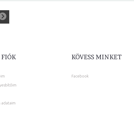
 FIÓK
KÖVESS MINKET
eim
Facebook
yesbítőim
 adataim
m