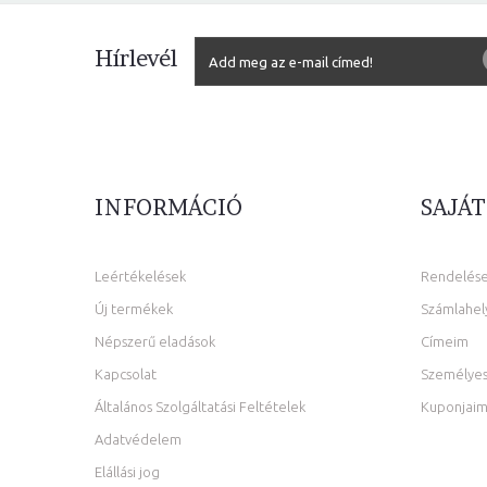
Hírlevél
INFORMÁCIÓ
SAJÁT
Leértékelések
Rendelés
Új termékek
Számlahel
Népszerű eladások
Címeim
Kapcsolat
Személyes
Általános Szolgáltatási Feltételek
Kuponjai
Adatvédelem
Elállási jog