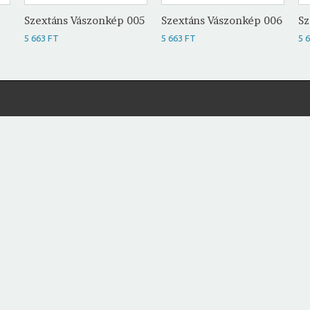
Szextáns Vászonkép 005
Szextáns Vászonkép 006
Sz
5 663 FT
5 663 FT
5 