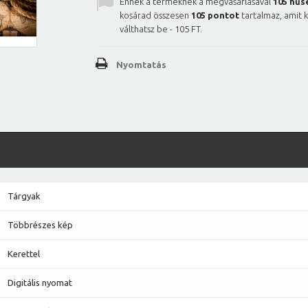
Ennek a terméknek a megvásárlásával
105
hűs
kosárad összesen
105
pontot
tartalmaz, amit 
válthatsz be -
105 FT
.
Nyomtatás
Tárgyak
Többrészes kép
Kerettel
Digitális nyomat