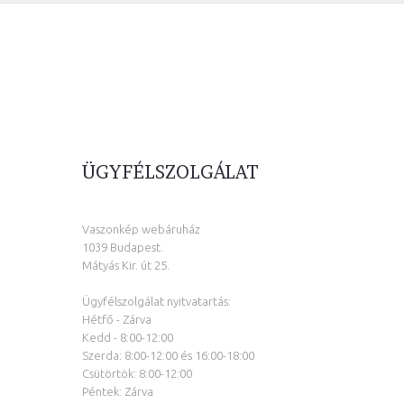
ÜGYFÉLSZOLGÁLAT
Vaszonkép webáruház
1039 Budapest.
Mátyás Kir. út 25.
Ügyfélszolgálat nyitvatartás:
Hétfő - Zárva
Kedd - 8:00-12:00
Szerda: 8:00-12:00 és 16:00-18:00
Csütörtök: 8:00-12:00
Péntek: Zárva