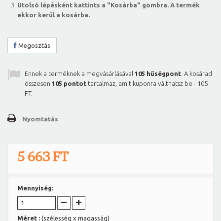
Utolsó lépésként kattints a "Kosárba" gombra. A termék
ekkor kerül a kosárba.
Megosztás
Ennek a terméknek a megvásárlásával
105
hűségpont
. A kosárad
összesen
105
pontot
tartalmaz, amit kuponra válthatsz be -
105
FT
.
Nyomtatás
5 663 FT
Mennyiség:
Méret :
(szélesség x magasság)