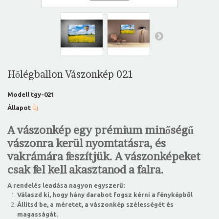
Hőlégballon Vászonkép 021
Modell
tgy-021
Állapot
Új
A vászonkép egy prémium minőségű
vászonra kerül nyomtatásra, és
vakrámára feszítjük. A vászonképeket
csak fel kell akasztanod a falra.
A rendelés leadása nagyon egyszerű:
Válaszd ki, hogy hány darabot fogsz kérni a fényképből
Állítsd be, a méretet, a vászonkép szélességét és
magasságát.