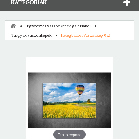
KATEGÓRIÁK
Egyrészes vászonképek galériából
Tárgyak vászonképek
Hőlégballon Vászonkép 021
Tap to expand