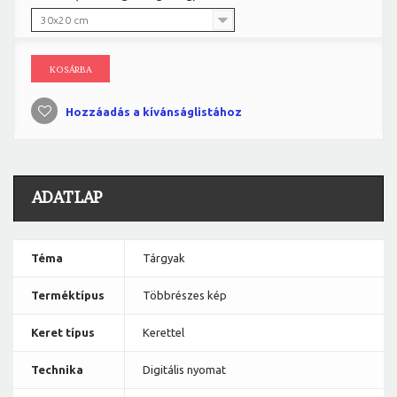
30x20 cm
KOSÁRBA
Hozzáadás a kívánságlistához
ADATLAP
Téma
Tárgyak
Terméktípus
Többrészes kép
Keret típus
Kerettel
Technika
Digitális nyomat