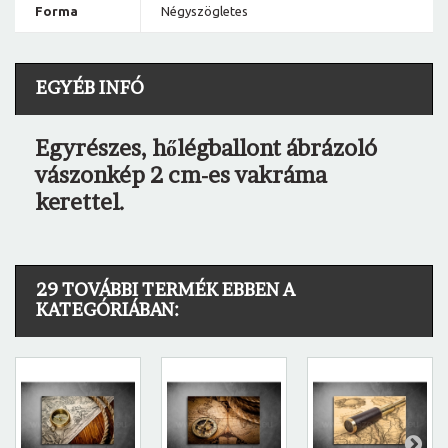
Forma
Négyszögletes
EGYÉB INFÓ
Egyrészes, hőlégballont ábrázoló
vászonkép 2 cm-es vakráma
kerettel.
29 TOVÁBBI TERMÉK EBBEN A
KATEGÓRIÁBAN: