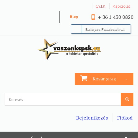
GY.I.K.
Kapcsolat
+ 36 1 430 0820
Blog
Belépés Facebook-al
Kosár
(üres)
Bejelentkezés
Fiókod