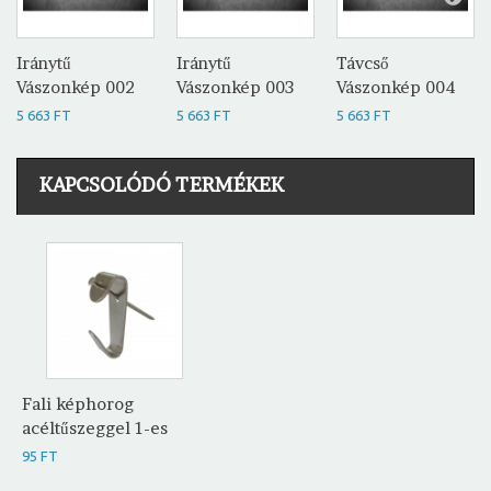
Iránytű
Iránytű
Távcső
Vászonkép 002
Vászonkép 003
Vászonkép 004
5 663 FT
5 663 FT
5 663 FT
KAPCSOLÓDÓ TERMÉKEK
Fali képhorog
acéltűszeggel 1-es
95 FT