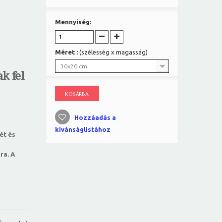
Mennyiség:
Méret :
(szélesség x magasság)
30x20 cm
k fel
KOSÁRBA
Hozzáadás a
kívánságlistához
ét és
ra. A