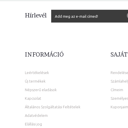
Hírlevél
INFORMÁCIÓ
SAJÁT
Leértékelések
Rendelés
Új termékek
Számlahel
Népszerű eladások
Címeim
Kapcsolat
Személyes
Általános Szolgáltatási Feltételek
Kuponjai
Adatvédelem
Elállási jog