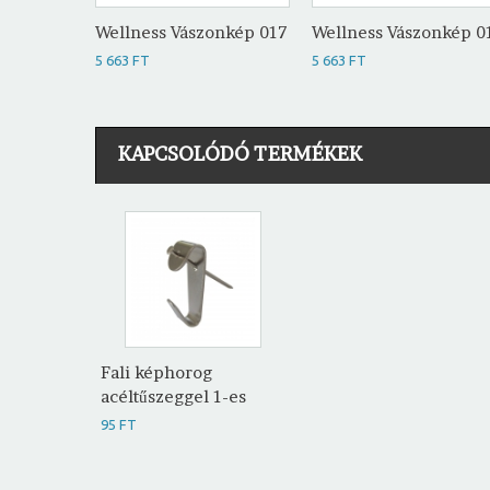
Wellness Vászonkép 017
Wellness Vászonkép 0
5 663 FT
5 663 FT
KAPCSOLÓDÓ TERMÉKEK
Fali képhorog
acéltűszeggel 1-es
95 FT