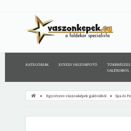
KATEGÓRIÁK
EGYEDI VÁSZONFOTÓ
TÖBBRÉSZES
GALÉRIÁBÓL
Egyrészes vászonképek galériából
Spa és F