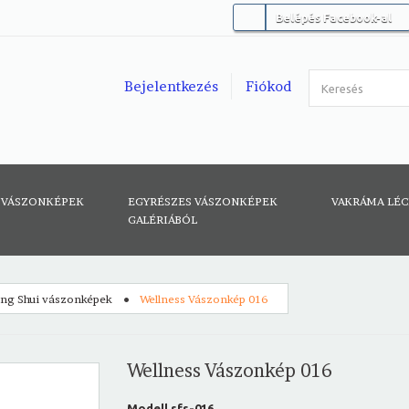
Belépés Facebook-al
Bejelentkezés
Fiókod
 VÁSZONKÉPEK
EGYRÉSZES VÁSZONKÉPEK
VAKRÁMA LÉ
GALÉRIÁBÓL
eng Shui vászonképek
Wellness Vászonkép 016
Wellness Vászonkép 016
Modell
sfs-016