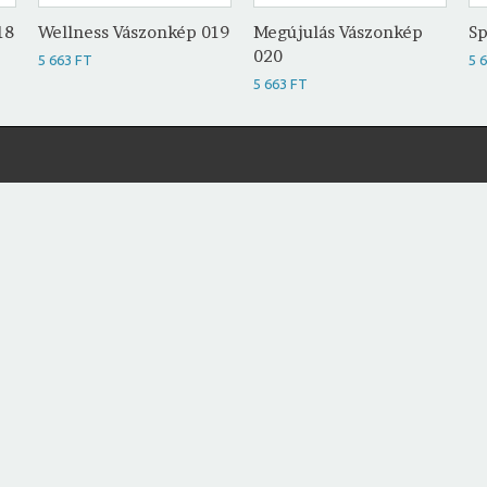
18
Wellness Vászonkép 019
Megújulás Vászonkép
Sp
020
5 663 FT
5 
5 663 FT