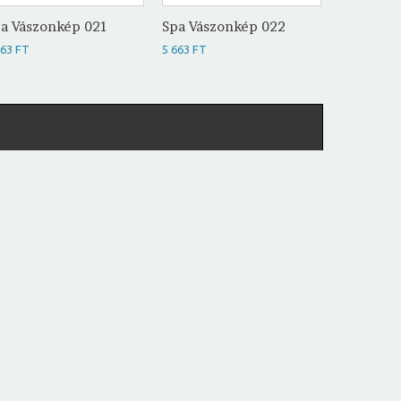
a Vászonkép 021
Spa Vászonkép 022
Herbál M
Vászonké
663 FT
5 663 FT
5 663 FT