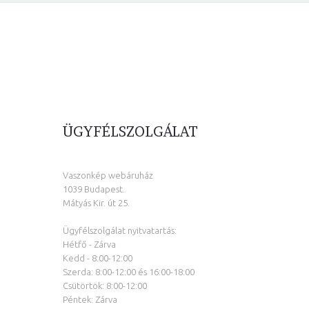
ÜGYFÉLSZOLGÁLAT
Vaszonkép webáruház
1039 Budapest.
Mátyás Kir. út 25.
Ügyfélszolgálat nyitvatartás:
Hétfő - Zárva
Kedd - 8:00-12:00
Szerda: 8:00-12:00 és 16:00-18:00
Csütörtök: 8:00-12:00
Péntek: Zárva