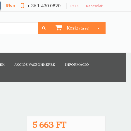
+ 36 1 430 0820
Blog
GY.I.K.
Kapcsolat
Kosár
(üres)
CEK
AKCIÓS VÁSZONKÉPEK
INFORMÁCIÓ
5 663 FT