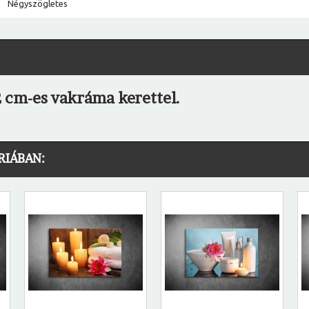
Négyszögletes
2 cm-es vakráma kerettel.
RIÁBAN: