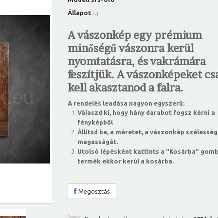
Állapot
Új
A vászonkép egy prémium
minőségű vászonra kerül
nyomtatásra, és vakrámára
feszítjük. A vászonképeket csa
kell akasztanod a falra.
A rendelés leadása nagyon egyszerű:
Válaszd ki, hogy hány darabot fogsz kérni a
fényképből
Állítsd be, a méretet, a vászonkép szélesség
magasságát.
Utolsó lépésként kattints a "Kosárba" gomb
termék ekkor kerül a kosárba.
Megosztás