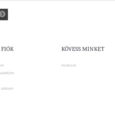
 FIÓK
KÖVESS MINKET
eim
Facebook
yesbítőim
 adataim
m