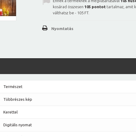
Ennek a terméknek a megvásárlásával
105
hűs
kosárad összesen
105
pontot
tartalmaz, amit 
válthatsz be -
105 FT
.
Nyomtatás
Természet
Többrészes kép
Kerettel
Digitális nyomat