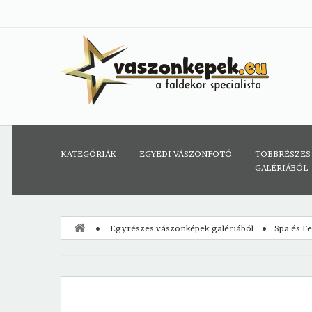
KATEGÓRIÁK
EGYEDI VÁSZONFOTÓ
TÖBBRÉSZES
GALÉRIÁBÓL
Egyrészes vászonképek galériából
Spa és F