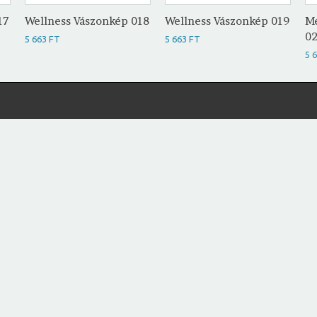
17
Wellness Vászonkép 018
Wellness Vászonkép 019
Me
0
5 663 FT
5 663 FT
5 