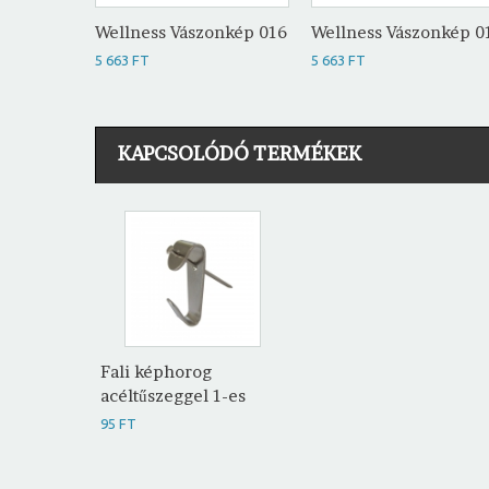
Wellness Vászonkép 016
Wellness Vászonkép 0
5 663 FT
5 663 FT
KAPCSOLÓDÓ TERMÉKEK
Fali képhorog
acéltűszeggel 1-es
95 FT