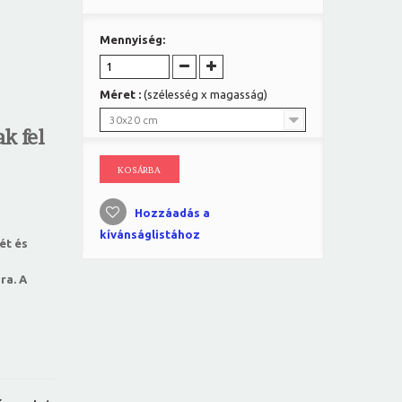
Mennyiség:
Méret :
(szélesség x magasság)
30x20 cm
k fel
KOSÁRBA
Hozzáadás a
kívánságlistához
ét és
ra. A