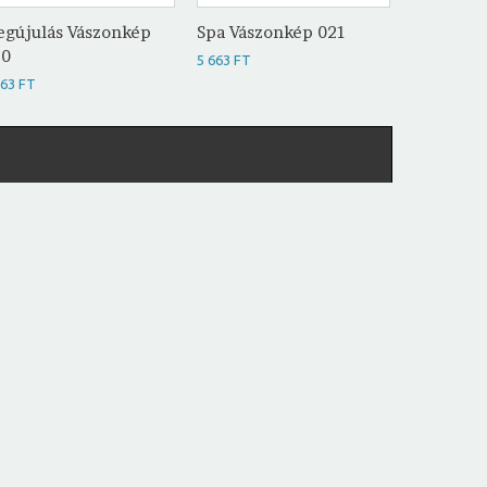
gújulás Vászonkép
Spa Vászonkép 021
Herbál M
20
Vászonké
5 663 FT
663 FT
5 663 FT