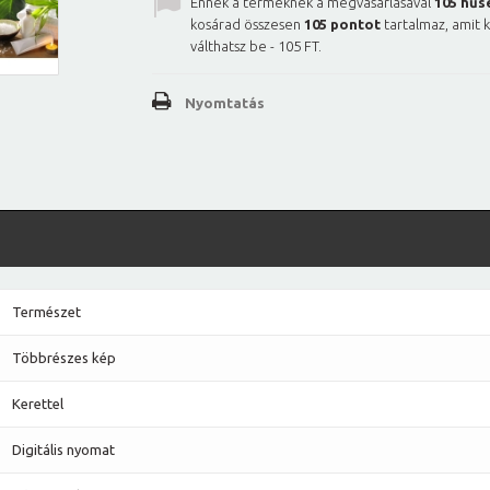
Ennek a terméknek a megvásárlásával
105
hűs
kosárad összesen
105
pontot
tartalmaz, amit 
válthatsz be -
105 FT
.
Nyomtatás
Természet
Többrészes kép
Kerettel
Digitális nyomat