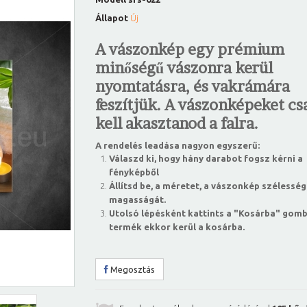
Állapot
Új
A vászonkép egy prémium
minőségű vászonra kerül
nyomtatásra, és vakrámára
feszítjük. A vászonképeket csa
kell akasztanod a falra.
A rendelés leadása nagyon egyszerű:
Válaszd ki, hogy hány darabot fogsz kérni a
fényképből
Állítsd be, a méretet, a vászonkép szélesség
magasságát.
Utolsó lépésként kattints a "Kosárba" gomb
termék ekkor kerül a kosárba.
Megosztás