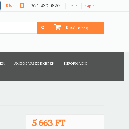
+ 36 1 430 0820
Blog
GY.I.K.
Kapcsolat
Kosár
(üres)
CEK
AKCIÓS VÁSZONKÉPEK
INFORMÁCIÓ
5 663 FT