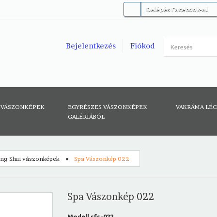
Belépés Facebook-al
Bejelentkezés
Fiókod
 VÁSZONKÉPEK
EGYRÉSZES VÁSZONKÉPEK
VAKRÁMA LÉ
GALÉRIÁBÓL
eng Shui vászonképek
Spa Vászonkép 022
Spa Vászonkép 022
Modell
sfs-022