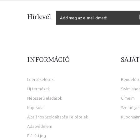
Hírlevél
INFORMÁCIÓ
SAJÁT
Leértékelések
Rendelés
Új termékek
Számlahel
Népszerű eladások
Címeim
Kapcsolat
Személyes
Általános Szolgáltatási Feltételek
Kuponjai
Adatvédelem
Elállási jog