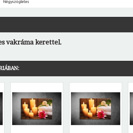
Négyszögletes
es vakráma kerettel.
RIÁBAN: