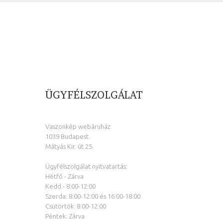
ÜGYFÉLSZOLGÁLAT
Vaszonkép webáruház
1039 Budapest.
Mátyás Kir. út 25.
Ügyfélszolgálat nyitvatartás:
Hétfő - Zárva
Kedd - 8:00-12:00
Szerda: 8:00-12:00 és 16:00-18:00
Csütörtök: 8:00-12:00
Péntek: Zárva