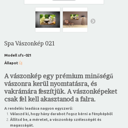
Spa Vászonkép 021
Modell
sfs-021
Állapot
Új
A vászonkép egy prémium minőségű
vászonra kerül nyomtatásra, és
vakrámára feszítjük. A vászonképeket
csak fel kell akasztanod a falra.
A rendelés leadása nagyon egyszerű:
Válaszd ki, hogy hány darabot fogsz kérni a fényképből
Állítsd be, a méretet, a vászonkép szélességét és
magasságát.