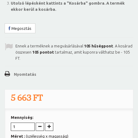
Utolsó lépésként kattints a "Kosárba" gombra. A termék
ekkor kerül a kosárba.
Megosztás
Ennek a terméknek a megvásárlásával
105
hűségpont
. A kosárad
összesen
105
pontot
tartalmaz, amit kuponra válthatsz be -
105
FT
.
Nyomtatás
5 663 FT
Mennyiség:
Méret :
(szélesség x magasság)