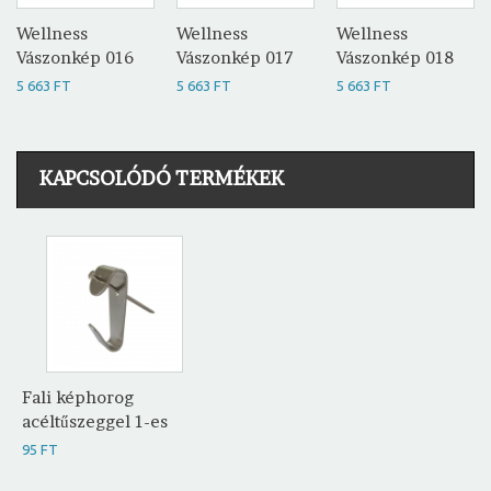
Wellness
Wellness
Wellness
Vászonkép 016
Vászonkép 017
Vászonkép 018
5 663 FT
5 663 FT
5 663 FT
KAPCSOLÓDÓ TERMÉKEK
Fali képhorog
acéltűszeggel 1-es
95 FT