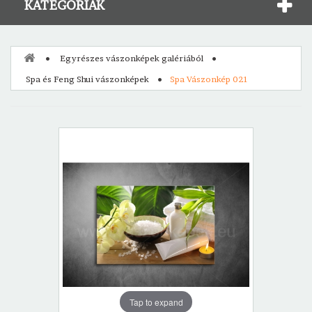
KATEGÓRIÁK
Egyrészes vászonképek galériából
Spa és Feng Shui vászonképek
Spa Vászonkép 021
Tap to expand