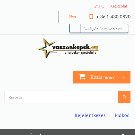
GY.I.K.
Kapcsolat
+ 36 1 430 0820
Blog
Belépés Facebook-al
Kosár
(üres)
Bejelentkezés
Fiókod