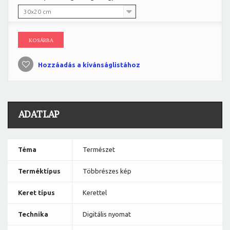
30x20 cm
KOSÁRBA
Hozzáadás a kívánságlistához
ADATLAP
Téma
Természet
Terméktípus
Többrészes kép
Keret típus
Kerettel
Technika
Digitális nyomat