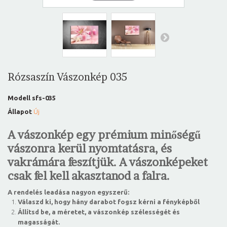
Rózsaszín Vászonkép 035
Modell
sfs-035
Állapot
Új
A vászonkép egy prémium minőségű
vászonra kerül nyomtatásra, és
vakrámára feszítjük. A vászonképeket
csak fel kell akasztanod a falra.
A rendelés leadása nagyon egyszerű:
Válaszd ki, hogy hány darabot fogsz kérni a fényképből
Állítsd be, a méretet, a vászonkép szélességét és
magasságát.