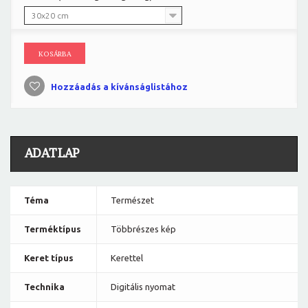
30x20 cm
KOSÁRBA
Hozzáadás a kívánságlistához
ADATLAP
Téma
Természet
Terméktípus
Többrészes kép
Keret típus
Kerettel
Technika
Digitális nyomat