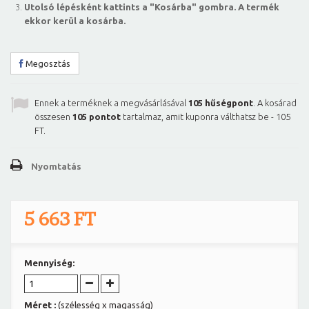
Utolsó lépésként kattints a "Kosárba" gombra. A termék
ekkor kerül a kosárba.
Megosztás
Ennek a terméknek a megvásárlásával
105
hűségpont
. A kosárad
összesen
105
pontot
tartalmaz, amit kuponra válthatsz be -
105
FT
.
Nyomtatás
5 663 FT
Mennyiség:
Méret :
(szélesség x magasság)