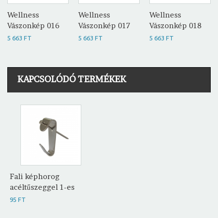
Wellness
Wellness
Wellness
Vászonkép 016
Vászonkép 017
Vászonkép 018
5 663 FT
5 663 FT
5 663 FT
KAPCSOLÓDÓ TERMÉKEK
Fali képhorog
acéltűszeggel 1-es
95 FT