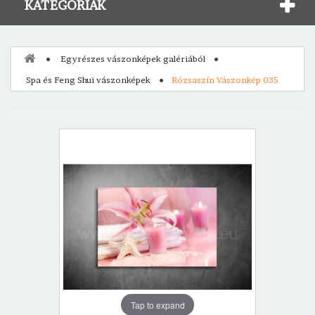
KATEGÓRIÁK
Egyrészes vászonképek galériából
Spa és Feng Shui vászonképek
Rózsaszín Vászonkép 035
Tap to expand