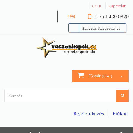
GY.I.K.
Kapcsolat
+ 36 1 430 0820
Blog
Belépés Facebook-al
Kosár
(üres)
Bejelentkezés
Fiókod