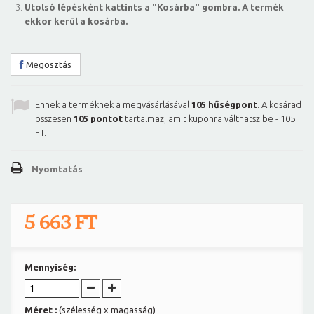
Utolsó lépésként kattints a "Kosárba" gombra. A termék
ekkor kerül a kosárba.
Megosztás
Ennek a terméknek a megvásárlásával
105
hűségpont
. A kosárad
összesen
105
pontot
tartalmaz, amit kuponra válthatsz be -
105
FT
.
Nyomtatás
5 663 FT
Mennyiség:
Méret :
(szélesség x magasság)