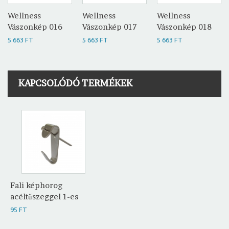
Wellness
Wellness
Wellness
Vászonkép 016
Vászonkép 017
Vászonkép 018
5 663 FT
5 663 FT
5 663 FT
KAPCSOLÓDÓ TERMÉKEK
Fali képhorog
acéltűszeggel 1-es
95 FT