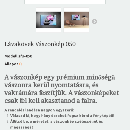
Lávakövek Vászonkép 050
Modell
sfs-050
Állapot
Új
A vászonkép egy prémium minőségű
vászonra kerül nyomtatásra, és
vakrámára feszítjük. A vászonképeket
csak fel kell akasztanod a falra.
A rendelés leadása nagyon egyszerű:
Válaszd ki, hogy hány darabot fogsz kérni a fényképből
Állítsd be, a méretet, a vászonkép szélességét és
magasságát.