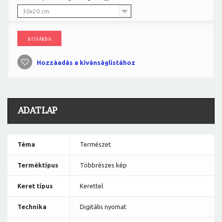
30x20 cm
KOSÁRBA
Hozzáadás a kívánságlistához
ADATLAP
Téma
Természet
Terméktípus
Többrészes kép
Keret típus
Kerettel
Technika
Digitális nyomat