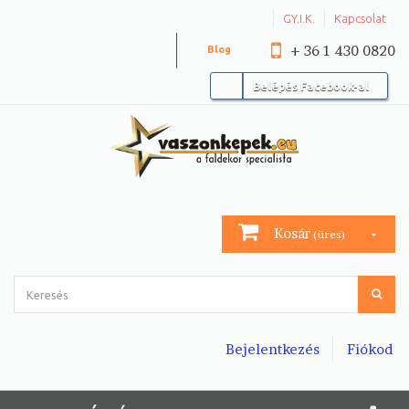
GY.I.K.
Kapcsolat
+ 36 1 430 0820
Blog
Belépés Facebook-al
Kosár
(üres)
Bejelentkezés
Fiókod