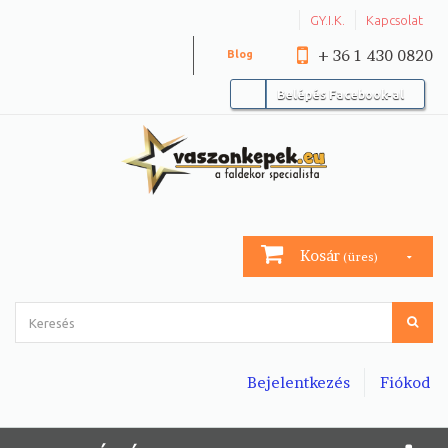
GY.I.K.
Kapcsolat
+ 36 1 430 0820
Blog
Belépés Facebook-al
Kosár
(üres)
Bejelentkezés
Fiókod