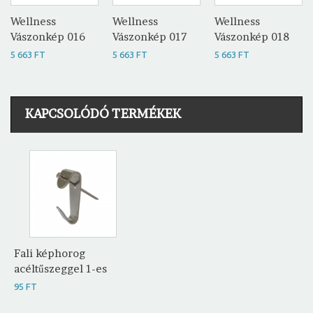
Wellness
Wellness
Wellness
Vászonkép 016
Vászonkép 017
Vászonkép 018
5 663 FT
5 663 FT
5 663 FT
KAPCSOLÓDÓ TERMÉKEK
Fali képhorog
acéltűszeggel 1-es
95 FT