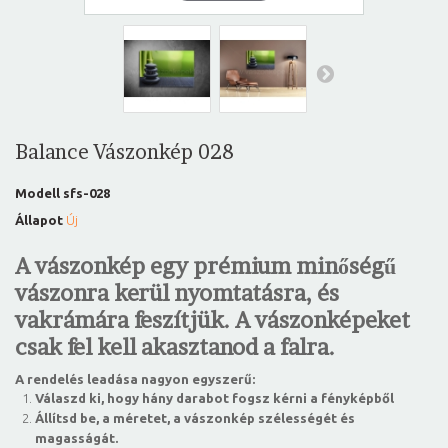
Balance Vászonkép 028
Modell
sfs-028
Állapot
Új
A vászonkép egy prémium minőségű
vászonra kerül nyomtatásra, és
vakrámára feszítjük. A vászonképeket
csak fel kell akasztanod a falra.
A rendelés leadása nagyon egyszerű:
Válaszd ki, hogy hány darabot fogsz kérni a fényképből
Állítsd be, a méretet, a vászonkép szélességét és
magasságát.