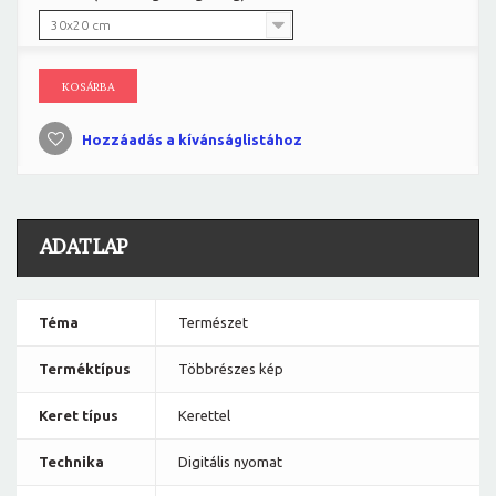
30x20 cm
KOSÁRBA
Hozzáadás a kívánságlistához
ADATLAP
Téma
Természet
Terméktípus
Többrészes kép
Keret típus
Kerettel
Technika
Digitális nyomat