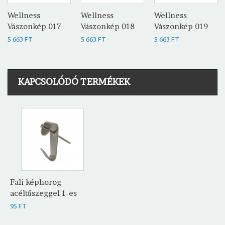
Wellness
Wellness
Wellness
Vászonkép 017
Vászonkép 018
Vászonkép 019
5 663 FT
5 663 FT
5 663 FT
KAPCSOLÓDÓ TERMÉKEK
Fali képhorog
acéltűszeggel 1-es
95 FT