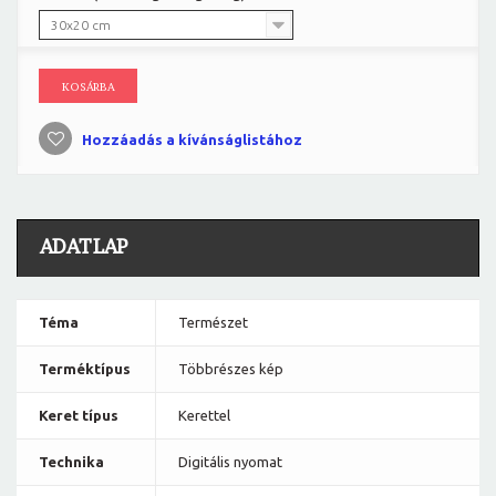
30x20 cm
KOSÁRBA
Hozzáadás a kívánságlistához
ADATLAP
Téma
Természet
Terméktípus
Többrészes kép
Keret típus
Kerettel
Technika
Digitális nyomat