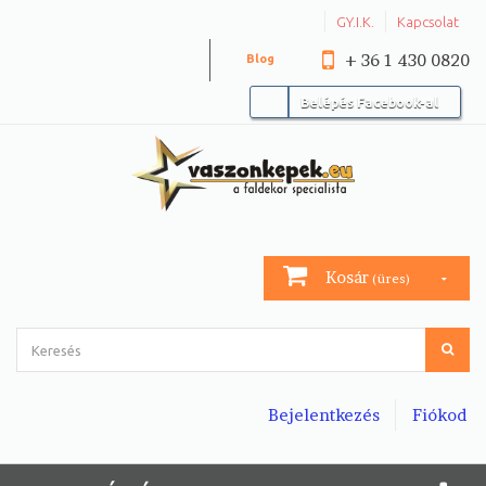
GY.I.K.
Kapcsolat
+ 36 1 430 0820
Blog
Belépés Facebook-al
Kosár
(üres)
Bejelentkezés
Fiókod