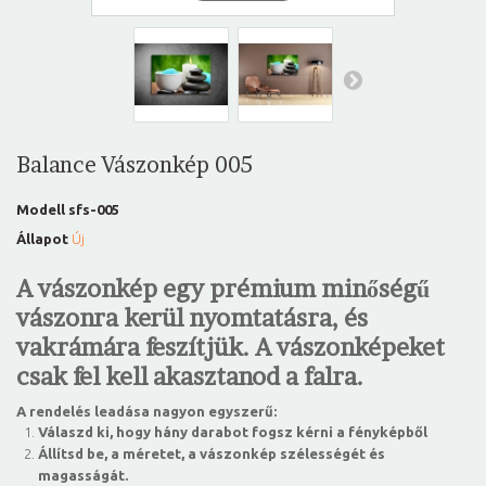
Balance Vászonkép 005
Modell
sfs-005
Állapot
Új
A vászonkép egy prémium minőségű
vászonra kerül nyomtatásra, és
vakrámára feszítjük. A vászonképeket
csak fel kell akasztanod a falra.
A rendelés leadása nagyon egyszerű:
Válaszd ki, hogy hány darabot fogsz kérni a fényképből
Állítsd be, a méretet, a vászonkép szélességét és
magasságát.