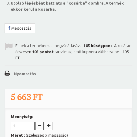
Utolsó lépésként kattints a "Kosárba" gombra. A termék
ekkor kerül a kosárba.
Megosztás
Ennek a terméknek a megvásárlásával
105
hűségpont
. A kosárad
összesen
105
pontot
tartalmaz, amit kuponra válthatsz be -
105
FT
.
Nyomtatás
5 663 FT
Mennyiség:
Méret :
(szélesség x magasság)