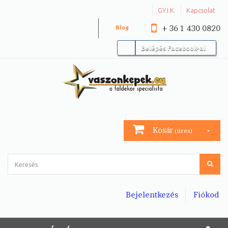
GY.I.K.
Kapcsolat
+ 36 1 430 0820
Blog
Belépés Facebook-al
Kosár
(üres)
Bejelentkezés
Fiókod