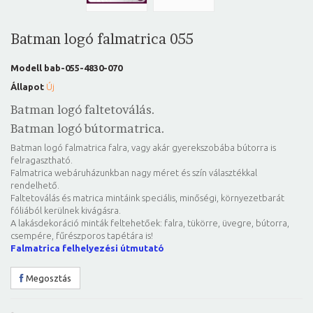
Batman logó falmatrica 055
Modell
bab-055-4830-070
Állapot
Új
Batman logó faltetoválás.
Batman logó bútormatrica.
Batman logó falmatrica falra, vagy akár gyerekszobába bútorra is
felragasztható.
Falmatrica webáruházunkban nagy méret és szín választékkal
rendelhető.
Faltetoválás és matrica mintáink speciális, minőségi, környezetbarát
fóliából kerülnek kivágásra.
A lakásdekoráció minták feltehetőek: falra, tükörre, üvegre, bútorra,
csempére, fűrészporos tapétára is!
Falmatrica felhelyezési útmutató
Megosztás