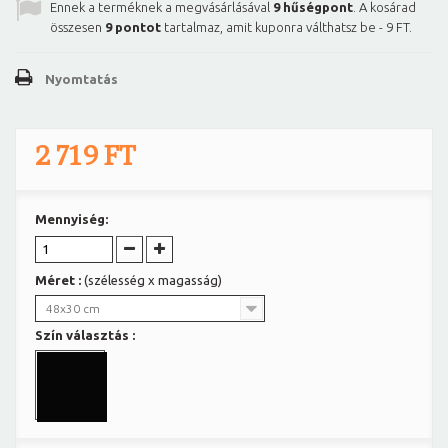
Ennek a terméknek a megvásárlásával
9
hűségpont
. A kosárad
összesen
9
pontot
tartalmaz, amit kuponra válthatsz be -
9 FT
.
Nyomtatás
2 719 FT
Mennyiség:
Méret :
(szélesség x magasság)
48x30 cm
Szín választás :