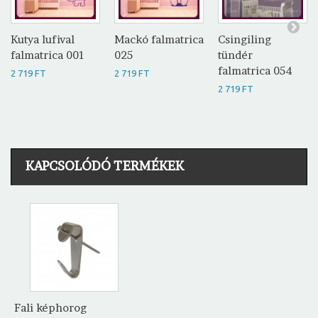
Kutya lufival
Mackó falmatrica
Csingiling
falmatrica 001
025
tündér
falmatrica 054
2 719 FT
2 719 FT
2 719 FT
KAPCSOLÓDÓ TERMÉKEK
Fali képhorog