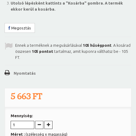
Utolsó lépésként kattints a "Kosárba" gombra. A termék
ekkor kerül a kosárba.
Megosztás
Ennek a terméknek a megvásárlásával
105
hűségpont
. A kosárad
összesen
105
pontot
tartalmaz, amit kuponra válthatsz be -
105
FT
.
Nyomtatás
5 663 FT
Mennyiség:
Méret :
(szélesség x magasság)