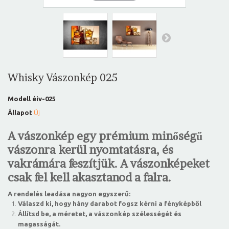
Whisky Vászonkép 025
Modell
éiv-025
Állapot
Új
A vászonkép egy prémium minőségű
vászonra kerül nyomtatásra, és
vakrámára feszítjük. A vászonképeket
csak fel kell akasztanod a falra.
A rendelés leadása nagyon egyszerű:
Válaszd ki, hogy hány darabot fogsz kérni a fényképből
Állítsd be, a méretet, a vászonkép szélességét és
magasságát.