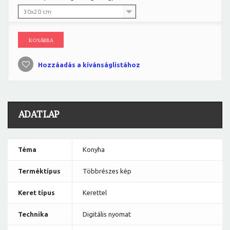
30x20 cm
KOSÁRBA
Hozzáadás a kívánságlistához
ADATLAP
Téma
Konyha
Terméktípus
Többrészes kép
Keret típus
Kerettel
Technika
Digitális nyomat