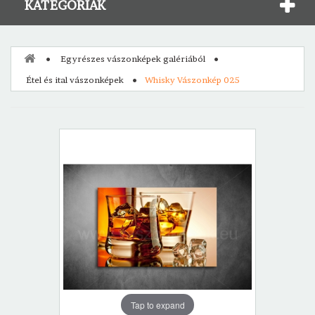
KATEGÓRIÁK
Egyrészes vászonképek galériából
Étel és ital vászonképek
Whisky Vászonkép 025
Tap to expand