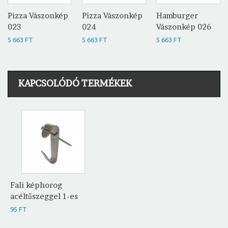
Pizza Vászonkép
Pizza Vászonkép
Hamburger
023
024
Vászonkép 026
5 663 FT
5 663 FT
5 663 FT
KAPCSOLÓDÓ TERMÉKEK
Fali képhorog
acéltűszeggel 1-es
95 FT