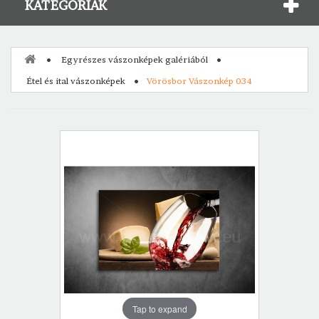
KATEGÓRIÁK
Egyrészes vászonképek galériából
Étel és ital vászonképek
Vörösbor Vászonkép 034
Tap to expand