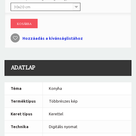
30x20 cm
KOSÁRBA
Hozzáadás a kívánságlistához
ADATLAP
Téma
Konyha
Terméktípus
Többrészes kép
Keret típus
Kerettel
Technika
Digitális nyomat