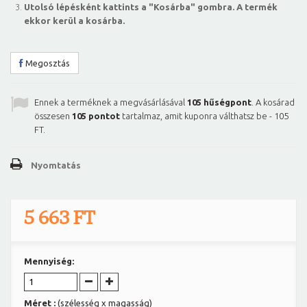
Utolsó lépésként kattints a "Kosárba" gombra. A termék
ekkor kerül a kosárba.
Megosztás
Ennek a terméknek a megvásárlásával
105
hűségpont
. A kosárad
összesen
105
pontot
tartalmaz, amit kuponra válthatsz be -
105
FT
.
Nyomtatás
5 663 FT
Mennyiség:
Méret :
(szélesség x magasság)