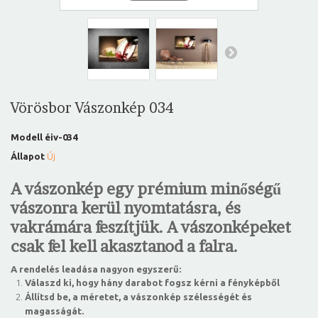
Vörösbor Vászonkép 034
Modell
éiv-034
Állapot
Új
A vászonkép egy prémium minőségű
vászonra kerül nyomtatásra, és
vakrámára feszítjük. A vászonképeket
csak fel kell akasztanod a falra.
A rendelés leadása nagyon egyszerű:
Válaszd ki, hogy hány darabot fogsz kérni a fényképből
Állítsd be, a méretet, a vászonkép szélességét és
magasságát.