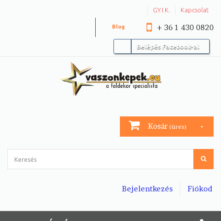
GY.I.K.
Kapcsolat
+ 36 1 430 0820
Blog
Belépés Facebook-al
Kosár
(üres)
Bejelentkezés
Fiókod