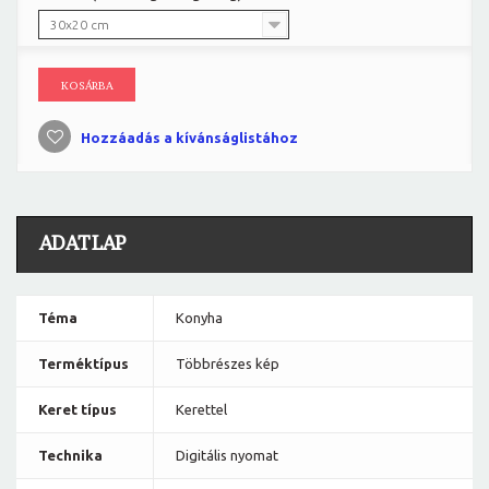
30x20 cm
KOSÁRBA
Hozzáadás a kívánságlistához
ADATLAP
Téma
Konyha
Terméktípus
Többrészes kép
Keret típus
Kerettel
Technika
Digitális nyomat