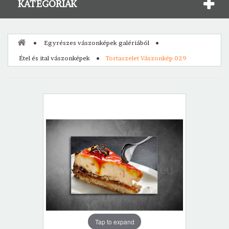
KATEGÓRIÁK
Egyrészes vászonképek galériából
Étel és ital vászonképek
Tortaszelet Vászonkép 029
Tap to expand