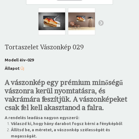
Tortaszelet Vászonkép 029
Modell
éiv-029
Állapot
Új
A vászonkép egy prémium minőségű
vászonra kerül nyomtatásra, és
vakrámára feszítjük. A vászonképeket
csak fel kell akasztanod a falra.
A rendelés leadása nagyon egyszerű:
Válaszd ki, hogy hány darabot fogsz kérni a fényképből
Állítsd be, a méretet, a vászonkép szélességét és
magasságát.