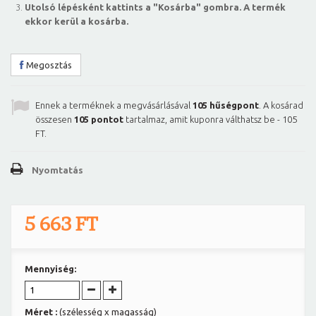
Utolsó lépésként kattints a "Kosárba" gombra. A termék
ekkor kerül a kosárba.
Megosztás
Ennek a terméknek a megvásárlásával
105
hűségpont
. A kosárad
összesen
105
pontot
tartalmaz, amit kuponra válthatsz be -
105
FT
.
Nyomtatás
5 663 FT
Mennyiség:
Méret :
(szélesség x magasság)