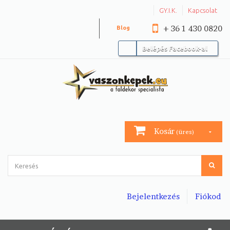
GY.I.K.
Kapcsolat
+ 36 1 430 0820
Blog
Belépés Facebook-al
Kosár
(üres)
Bejelentkezés
Fiókod