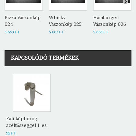
Pizza Vászonkép
Whisky
Hamburger
024
Vászonkép 025
Vászonkép 026
5 663 FT
5 663 FT
5 663 FT
KAPCSOLÓDÓ TERMÉKEK
Fali képhorog
acéltűszeggel 1-es
95 FT