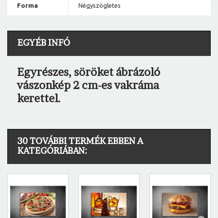
Forma
Négyszögletes
EGYÉB INFÓ
Egyrészes, söröket ábrázoló
vászonkép 2 cm-es vakráma
kerettel.
30 TOVÁBBI TERMÉK EBBEN A
KATEGÓRIÁBAN: