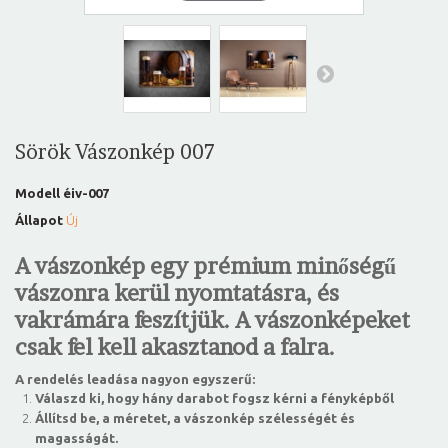
Sörök Vászonkép 007
Modell
éiv-007
Állapot
Új
A vászonkép egy prémium minőségű
vászonra kerül nyomtatásra, és
vakrámára feszítjük. A vászonképeket
csak fel kell akasztanod a falra.
A rendelés leadása nagyon egyszerű:
Válaszd ki, hogy hány darabot fogsz kérni a fényképből
Állítsd be, a méretet, a vászonkép szélességét és
magasságát.