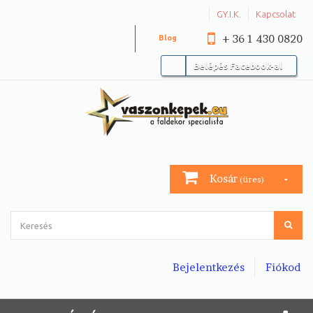
GY.I.K.
Kapcsolat
+ 36 1 430 0820
Blog
Belépés Facebook-al
Kosár
(üres)
Bejelentkezés
Fiókod