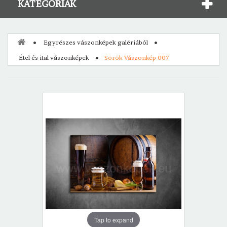
KATEGÓRIÁK
Egyrészes vászonképek galériából
Étel és ital vászonképek
Sörök Vászonkép 007
Tap to expand