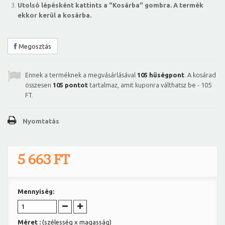
Utolsó lépésként kattints a "Kosárba" gombra. A termék
ekkor kerül a kosárba.
Megosztás
Ennek a terméknek a megvásárlásával
105
hűségpont
. A kosárad
összesen
105
pontot
tartalmaz, amit kuponra válthatsz be -
105
FT
.
Nyomtatás
5 663 FT
Mennyiség:
Méret :
(szélesség x magasság)