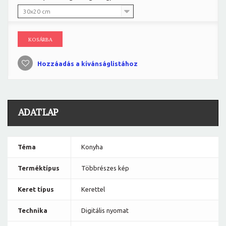
30x20 cm
KOSÁRBA
Hozzáadás a kívánságlistához
ADATLAP
Téma
Konyha
Terméktípus
Többrészes kép
Keret típus
Kerettel
Technika
Digitális nyomat