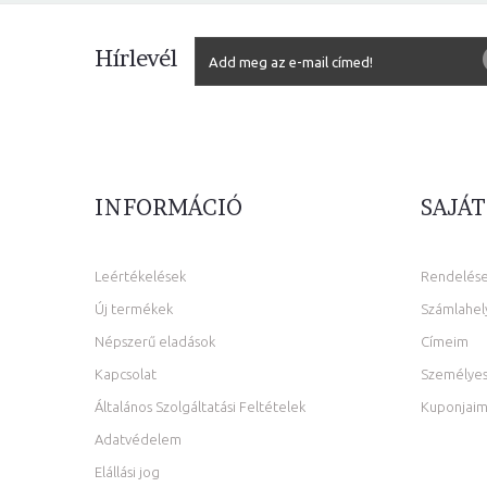
Hírlevél
INFORMÁCIÓ
SAJÁT
Leértékelések
Rendelés
Új termékek
Számlahel
Népszerű eladások
Címeim
Kapcsolat
Személyes
Általános Szolgáltatási Feltételek
Kuponjai
Adatvédelem
Elállási jog