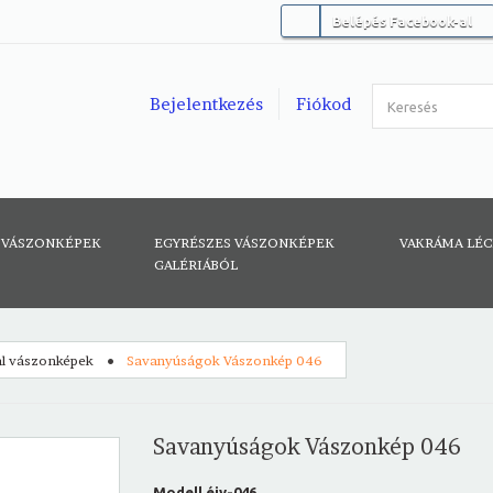
Belépés Facebook-al
Bejelentkezés
Fiókod
 VÁSZONKÉPEK
EGYRÉSZES VÁSZONKÉPEK
VAKRÁMA LÉ
GALÉRIÁBÓL
tal vászonképek
Savanyúságok Vászonkép 046
Savanyúságok Vászonkép 046
Modell
éiv-046