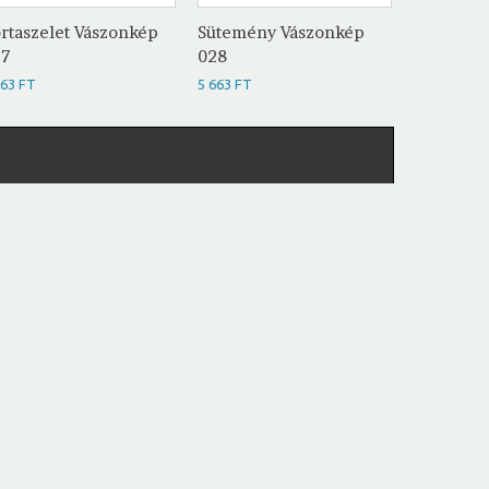
rtaszelet Vászonkép
Sütemény Vászonkép
Tortasze
27
028
029
663 FT
5 663 FT
5 663 FT