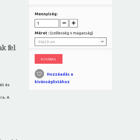
Mennyiség:
Méret :
(szélesség x magasság)
30x20 cm
k fel
KOSÁRBA
Hozzáadás a
kívánságlistához
ét és
ra. A