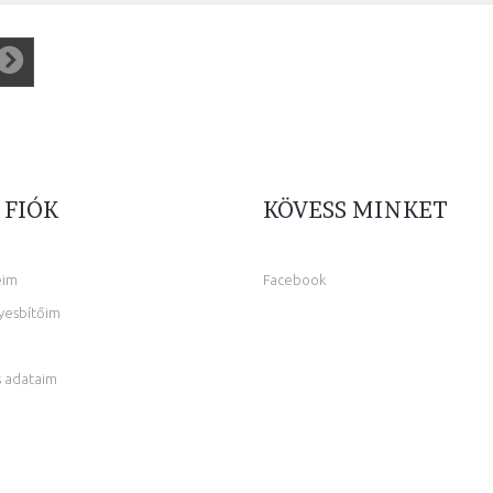
 FIÓK
KÖVESS MINKET
eim
Facebook
yesbítőim
 adataim
m