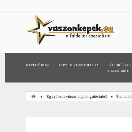
KATEGÓRIÁK
EGYEDI VÁSZONFOTÓ
TÖBBRÉSZES
GALÉRIÁBÓL
Egyrészes vászonképek galériából
Étel és i