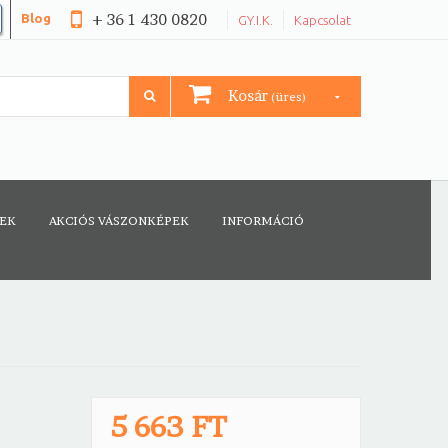
+ 36 1 430 0820
Blog
GY.I.K.
Kapcsolat
Kosár
(üres)
CEK
AKCIÓS VÁSZONKÉPEK
INFORMÁCIÓ
5 663 FT