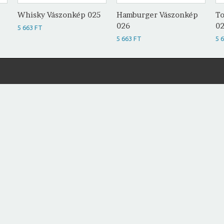
Whisky Vászonkép 025
Hamburger Vászonkép
To
026
0
5 663 FT
5 663 FT
5 