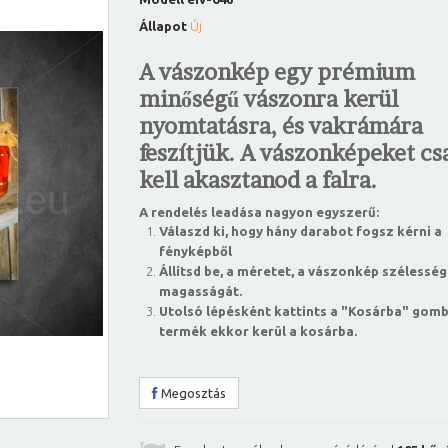
Állapot
Új
A vászonkép egy prémium
minőségű vászonra kerül
nyomtatásra, és vakrámára
feszítjük. A vászonképeket csa
kell akasztanod a falra.
A rendelés leadása nagyon egyszerű:
Válaszd ki, hogy hány darabot fogsz kérni a
fényképből
Állítsd be, a méretet, a vászonkép szélesség
magasságát.
Utolsó lépésként kattints a "Kosárba" gomb
termék ekkor kerül a kosárba.
Megosztás