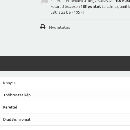
Ennek a terméknek a megvásárlásával
105
hűs
kosárad összesen
105
pontot
tartalmaz, amit 
válthatsz be -
105 FT
.
Nyomtatás
Konyha
Többrészes kép
Kerettel
Digitális nyomat