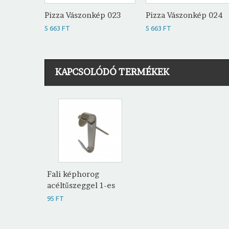
Pizza Vászonkép 023
Pizza Vászonkép 024
5 663 FT
5 663 FT
KAPCSOLÓDÓ TERMÉKEK
Fali képhorog
acéltűszeggel 1-es
95 FT