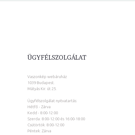
ÜGYFÉLSZOLGÁLAT
Vaszonkép webáruház
1039 Budapest.
Mátyás Kir. út 25.
Ügyfélszolgálat nyitvatartás:
Hétfő - Zárva
Kedd - 8:00-12:00
Szerda: 8:00-12:00 és 16:00-18:00
Csütörtök: 8:00-12:00
Péntek: Zárva