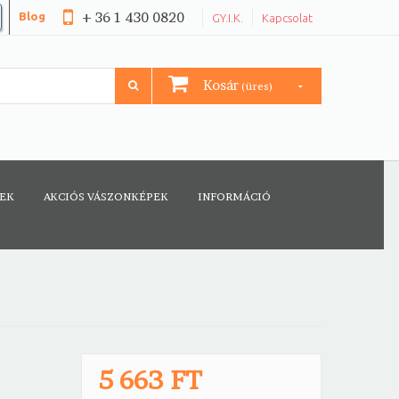
+ 36 1 430 0820
Blog
GY.I.K.
Kapcsolat
Kosár
(üres)
CEK
AKCIÓS VÁSZONKÉPEK
INFORMÁCIÓ
5 663 FT