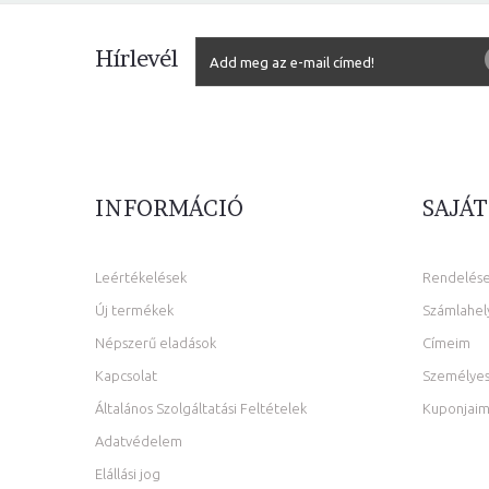
Hírlevél
INFORMÁCIÓ
SAJÁT
Leértékelések
Rendelés
Új termékek
Számlahel
Népszerű eladások
Címeim
Kapcsolat
Személyes
Általános Szolgáltatási Feltételek
Kuponjai
Adatvédelem
Elállási jog