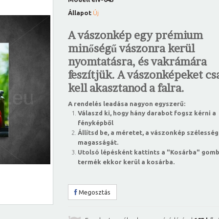
Állapot
Új
A vászonkép egy prémium
minőségű vászonra kerül
nyomtatásra, és vakrámára
feszítjük. A vászonképeket csa
kell akasztanod a falra.
A rendelés leadása nagyon egyszerű:
Válaszd ki, hogy hány darabot fogsz kérni a
fényképből
Állítsd be, a méretet, a vászonkép szélesség
magasságát.
Utolsó lépésként kattints a "Kosárba" gomb
termék ekkor kerül a kosárba.
Megosztás