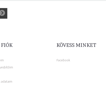
 FIÓK
KÖVESS MINKET
eim
Facebook
yesbítőim
 adataim
m