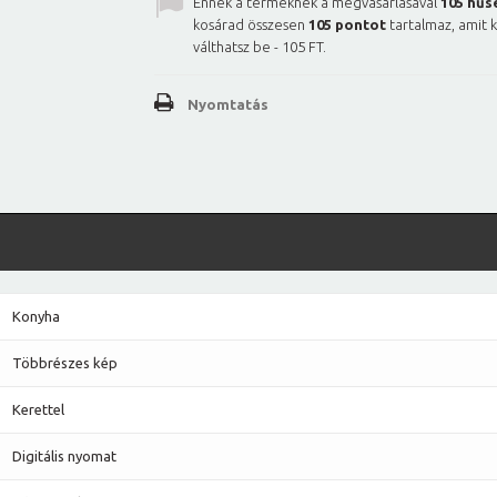
Ennek a terméknek a megvásárlásával
105
hűs
kosárad összesen
105
pontot
tartalmaz, amit 
válthatsz be -
105 FT
.
Nyomtatás
Konyha
Többrészes kép
Kerettel
Digitális nyomat