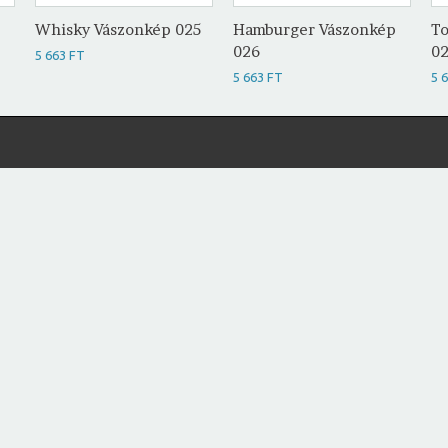
Whisky Vászonkép 025
Hamburger Vászonkép
To
026
0
5 663 FT
5 663 FT
5 