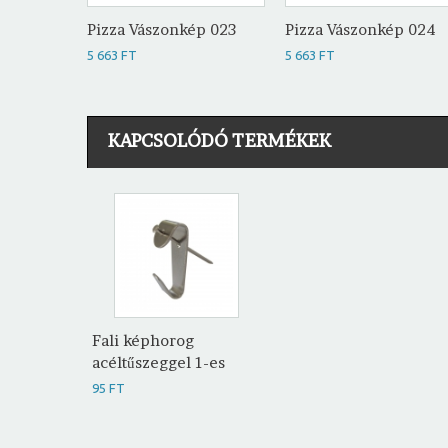
Pizza Vászonkép 023
Pizza Vászonkép 024
5 663 FT
5 663 FT
KAPCSOLÓDÓ TERMÉKEK
Fali képhorog
acéltűszeggel 1-es
95 FT