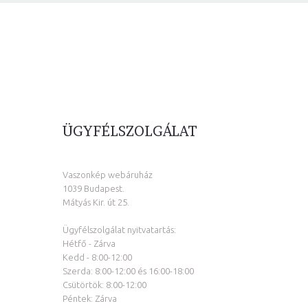
ÜGYFÉLSZOLGÁLAT
Vaszonkép webáruház
1039 Budapest.
Mátyás Kir. út 25.
Ügyfélszolgálat nyitvatartás:
Hétfő - Zárva
Kedd - 8:00-12:00
Szerda: 8:00-12:00 és 16:00-18:00
Csütörtök: 8:00-12:00
Péntek: Zárva