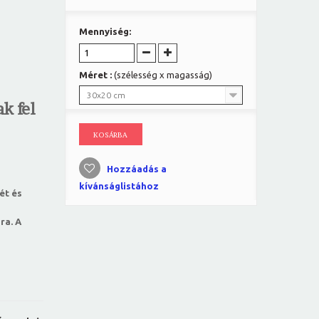
Mennyiség:
Méret :
(szélesség x magasság)
30x20 cm
k fel
KOSÁRBA
Hozzáadás a
kívánságlistához
ét és
ra. A