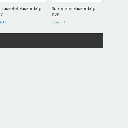
rtaszelet Vászonkép
Sütemény Vászonkép
Tortasze
27
028
029
663 FT
5 663 FT
5 663 FT