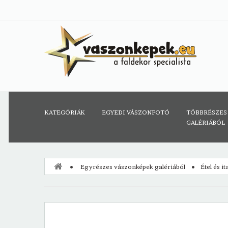
KATEGÓRIÁK
EGYEDI VÁSZONFOTÓ
TÖBBRÉSZES
GALÉRIÁBÓL
Egyrészes vászonképek galériából
Étel és i