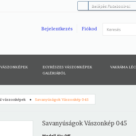
Belépés Facebook-al
Bejelentkezés
Fiókod
 VÁSZONKÉPEK
EGYRÉSZES VÁSZONKÉPEK
VAKRÁMA LÉ
GALÉRIÁBÓL
tal vászonképek
Savanyúságok Vászonkép 045
Savanyúságok Vászonkép 045
Modell
éiv-045