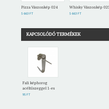
Pizza Vászonkép 024
Whisky Vászonkép 02
5 663 FT
5 663 FT
KAPCSOLÓDÓ TERMÉKEK
Fali képhorog
acéltűszeggel 1-es
95 FT