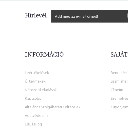
Hírlevél
INFORMÁCIÓ
SAJÁT
Leértékelések
Rendelés
Új termékek
Számlahel
Népszerű eladások
Címeim
Kapcsolat
Személyes
Általános Szolgáltatási Feltételek
Kuponjai
Adatvédelem
Elállási jog