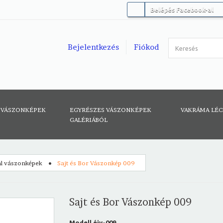
Belépés Facebook-al
Bejelentkezés
Fiókod
 VÁSZONKÉPEK
EGYRÉSZES VÁSZONKÉPEK
VAKRÁMA LÉ
GALÉRIÁBÓL
tal vászonképek
Sajt és Bor Vászonkép 009
Sajt és Bor Vászonkép 009
Modell
éiv-009