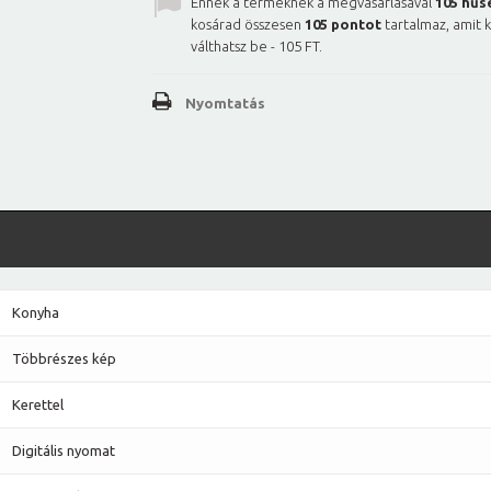
Ennek a terméknek a megvásárlásával
105
hűs
kosárad összesen
105
pontot
tartalmaz, amit 
válthatsz be -
105 FT
.
Nyomtatás
Konyha
Többrészes kép
Kerettel
Digitális nyomat