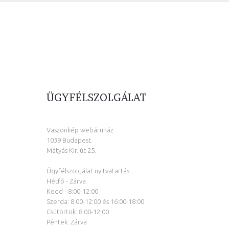
ÜGYFÉLSZOLGÁLAT
Vaszonkép webáruház
1039 Budapest.
Mátyás Kir. út 25.
Ügyfélszolgálat nyitvatartás:
Hétfő - Zárva
Kedd - 8:00-12:00
Szerda: 8:00-12:00 és 16:00-18:00
Csütörtök: 8:00-12:00
Péntek: Zárva