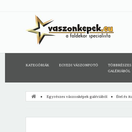
KATEGÓRIÁK
EGYEDI VÁSZONFOTÓ
TÖBBRÉSZES
GALÉRIÁBÓL
Egyrészes vászonképek galériából
Étel és i