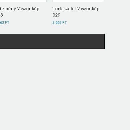
temény Vászonkép
Tortaszelet Vászonkép
Muffin V
28
029
5 663 FT
663 FT
5 663 FT