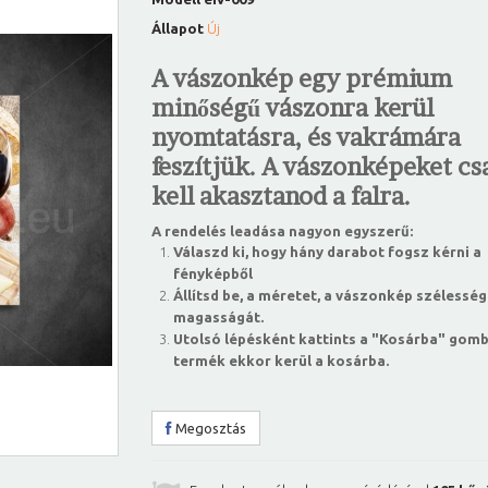
Állapot
Új
A vászonkép egy prémium
minőségű vászonra kerül
nyomtatásra, és vakrámára
feszítjük. A vászonképeket csa
kell akasztanod a falra.
A rendelés leadása nagyon egyszerű:
Válaszd ki, hogy hány darabot fogsz kérni a
fényképből
Állítsd be, a méretet, a vászonkép szélesség
magasságát.
Utolsó lépésként kattints a "Kosárba" gomb
termék ekkor kerül a kosárba.
Megosztás