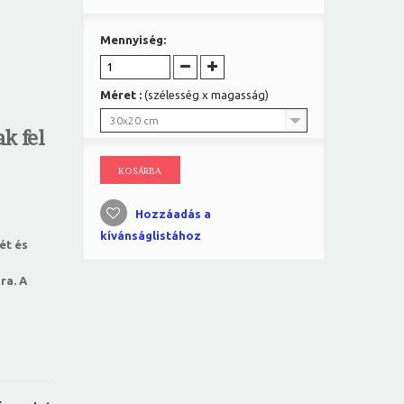
Mennyiség:
Méret :
(szélesség x magasság)
30x20 cm
k fel
KOSÁRBA
Hozzáadás a
kívánságlistához
ét és
ra. A