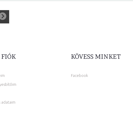
 FIÓK
KÖVESS MINKET
eim
Facebook
yesbítőim
 adataim
m