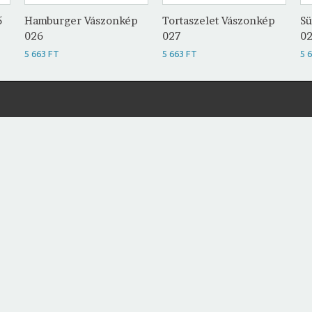
5
Hamburger Vászonkép
Tortaszelet Vászonkép
Sü
026
027
0
5 663 FT
5 663 FT
5 