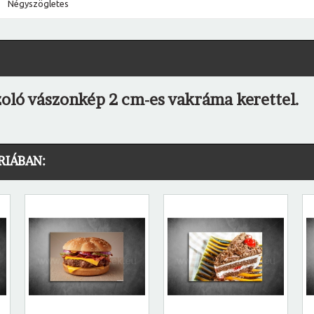
Négyszögletes
ázoló vászonkép 2 cm-es vakráma kerettel.
RIÁBAN: