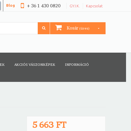
+ 36 1 430 0820
Blog
GY.I.K.
Kapcsolat
Kosár
(üres)
CEK
AKCIÓS VÁSZONKÉPEK
INFORMÁCIÓ
5 663 FT