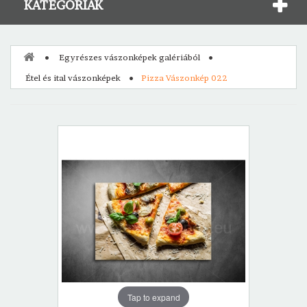
KATEGÓRIÁK
Egyrészes vászonképek galériából
Étel és ital vászonképek
Pizza Vászonkép 022
Tap to expand