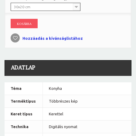
30x20 cm
KOSÁRBA
Hozzáadás a kívánságlistához
ADATLAP
Téma
Konyha
Terméktípus
Többrészes kép
Keret típus
Kerettel
Technika
Digitális nyomat