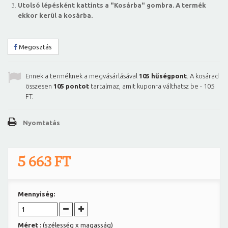
Utolsó lépésként kattints a "Kosárba" gombra. A termék
ekkor kerül a kosárba.
Megosztás
Ennek a terméknek a megvásárlásával
105
hűségpont
. A kosárad
összesen
105
pontot
tartalmaz, amit kuponra válthatsz be -
105
FT
.
Nyomtatás
5 663 FT
Mennyiség:
Méret :
(szélesség x magasság)