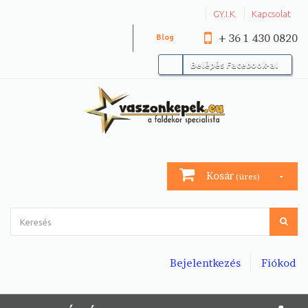
GY.I.K.
Kapcsolat
+ 36 1 430 0820
Blog
Belépés Facebook-al
Kosár
(üres)
Bejelentkezés
Fiókod