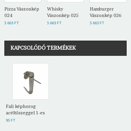
Pizza Vászonkép
Whisky
Hamburger
024
Vászonkép 025
Vászonkép 026
5 663 FT
5 663 FT
5 663 FT
KAPCSOLÓDÓ TERMÉKEK
Fali képhorog
acéltűszeggel 1-es
95 FT