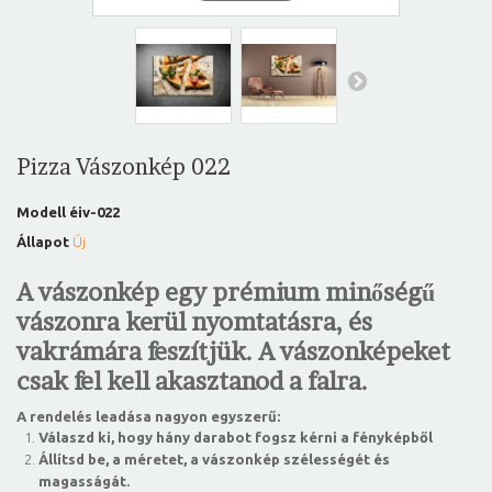
Pizza Vászonkép 022
Modell
éiv-022
Állapot
Új
A vászonkép egy prémium minőségű
vászonra kerül nyomtatásra, és
vakrámára feszítjük. A vászonképeket
csak fel kell akasztanod a falra.
A rendelés leadása nagyon egyszerű:
Válaszd ki, hogy hány darabot fogsz kérni a fényképből
Állítsd be, a méretet, a vászonkép szélességét és
magasságát.