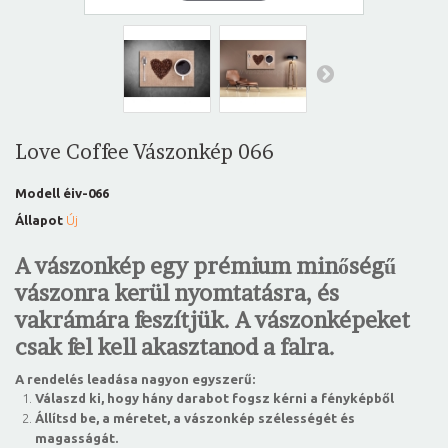
Love Coffee Vászonkép 066
Modell
éiv-066
Állapot
Új
A vászonkép egy prémium minőségű
vászonra kerül nyomtatásra, és
vakrámára feszítjük. A vászonképeket
csak fel kell akasztanod a falra.
A rendelés leadása nagyon egyszerű:
Válaszd ki, hogy hány darabot fogsz kérni a fényképből
Állítsd be, a méretet, a vászonkép szélességét és
magasságát.