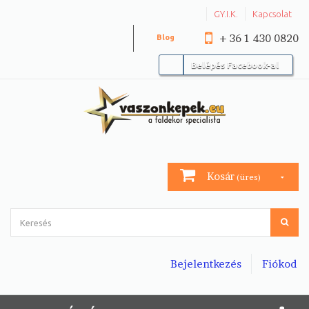
GY.I.K.
Kapcsolat
+ 36 1 430 0820
Blog
Belépés Facebook-al
Kosár
(üres)
Bejelentkezés
Fiókod