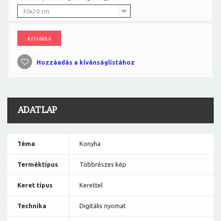
30x20 cm
KOSÁRBA
Hozzáadás a kívánságlistához
ADATLAP
Téma
Konyha
Terméktípus
Többrészes kép
Keret típus
Kerettel
Technika
Digitális nyomat