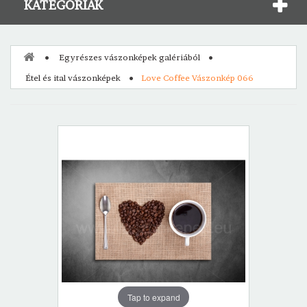
KATEGÓRIÁK
Egyrészes vászonképek galériából
Étel és ital vászonképek
Love Coffee Vászonkép 066
Tap to expand