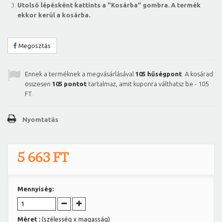
Utolsó lépésként kattints a "Kosárba" gombra. A termék
ekkor kerül a kosárba.
Megosztás
Ennek a terméknek a megvásárlásával
105
hűségpont
. A kosárad
összesen
105
pontot
tartalmaz, amit kuponra válthatsz be -
105
FT
.
Nyomtatás
5 663 FT
Mennyiség:
Méret :
(szélesség x magasság)