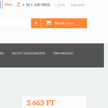
+ 36 1 430 0820
Blog
GY.I.K.
Kapcsolat
Kosár
(üres)
CEK
AKCIÓS VÁSZONKÉPEK
INFORMÁCIÓ
5 663 FT