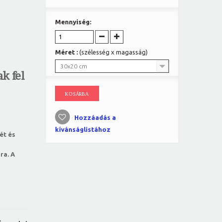
Mennyiség:
Méret :
(szélesség x magasság)
30x20 cm
k fel
KOSÁRBA
Hozzáadás a
kívánságlistához
ét és
ra. A