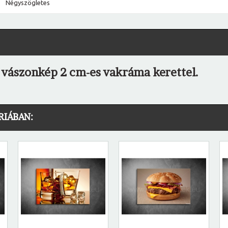
Négyszögletes
ó vászonkép 2 cm-es vakráma kerettel.
RIÁBAN: