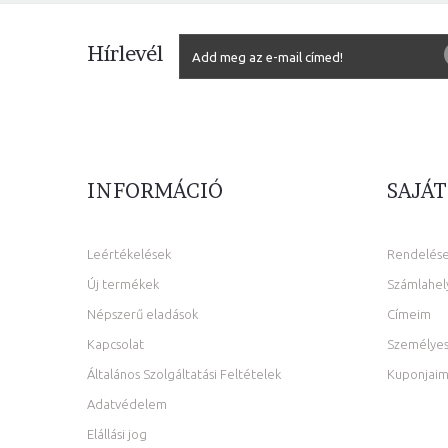
Hírlevél
INFORMÁCIÓ
SAJÁT
Leértékelések
Rendelés
Új termékek
Számlahel
Népszerű eladások
Címeim
Kapcsolat
Személyes
Általános Szolgáltatási Feltételek
Kuponjai
Adatvédelem
Elállási jog