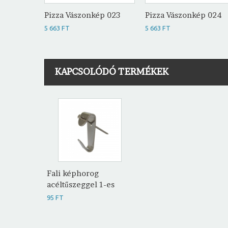
Pizza Vászonkép 023
Pizza Vászonkép 024
5 663 FT
5 663 FT
KAPCSOLÓDÓ TERMÉKEK
Fali képhorog
acéltűszeggel 1-es
95 FT