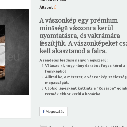
Állapot
Új
A vászonkép egy prémium
minőségű vászonra kerül
nyomtatásra, és vakrámára
feszítjük. A vászonképeket csa
kell akasztanod a falra.
A rendelés leadása nagyon egyszerű:
Válaszd ki, hogy hány darabot fogsz kérni a
fényképből
Állítsd be, a méretet, a vászonkép szélesség
magasságát.
Utolsó lépésként kattints a "Kosárba" gomb
termék ekkor kerül a kosárba.
Megosztás