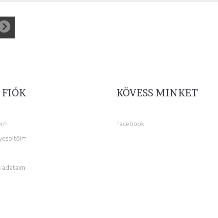
 FIÓK
KÖVESS MINKET
eim
Facebook
yesbítőim
 adataim
m