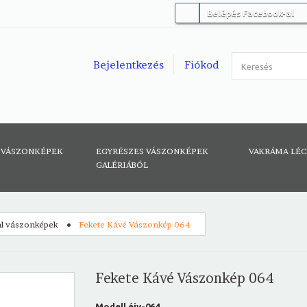
Belépés Facebook-al
Bejelentkezés
Fiókod
 VÁSZONKÉPEK
EGYRÉSZES VÁSZONKÉPEK
VAKRÁMA LÉ
GALÉRIÁBÓL
tal vászonképek
Fekete Kávé Vászonkép 064
Fekete Kávé Vászonkép 064
Modell
éiv-064