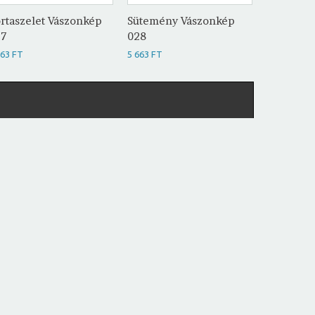
rtaszelet Vászonkép
Sütemény Vászonkép
Tortasze
27
028
029
663 FT
5 663 FT
5 663 FT