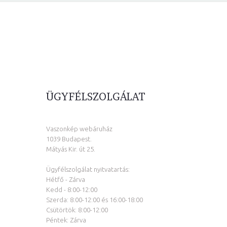
ÜGYFÉLSZOLGÁLAT
Vaszonkép webáruház
1039 Budapest.
Mátyás Kir. út 25.
Ügyfélszolgálat nyitvatartás:
Hétfő - Zárva
Kedd - 8:00-12:00
Szerda: 8:00-12:00 és 16:00-18:00
Csütörtök: 8:00-12:00
Péntek: Zárva