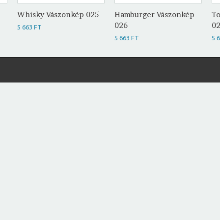
Whisky Vászonkép 025
Hamburger Vászonkép
To
026
0
5 663 FT
5 663 FT
5 