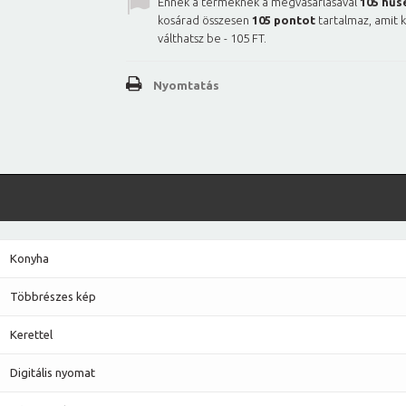
Ennek a terméknek a megvásárlásával
105
hűs
kosárad összesen
105
pontot
tartalmaz, amit 
válthatsz be -
105 FT
.
Nyomtatás
Konyha
Többrészes kép
Kerettel
Digitális nyomat