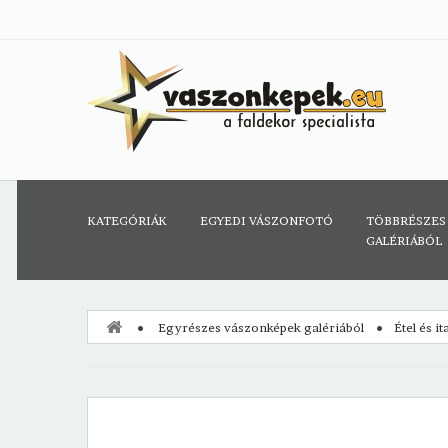
KATEGÓRIÁK
EGYEDI VÁSZONFOTÓ
TÖBBRÉSZES
GALÉRIÁBÓL
Egyrészes vászonképek galériából
Étel és i