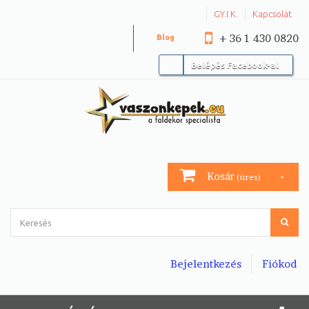
GY.I.K.
Kapcsolat
+ 36 1 430 0820
Blog
Belépés Facebook-al
Kosár
(üres)
Bejelentkezés
Fiókod