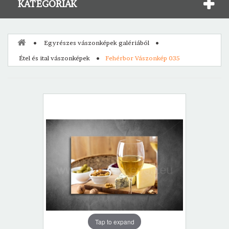
KATEGÓRIÁK
Egyrészes vászonképek galériából
Étel és ital vászonképek
Fehérbor Vászonkép 035
Tap to expand