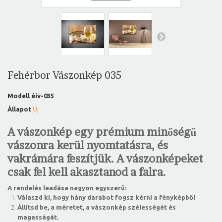
Fehérbor Vászonkép 035
Modell
éiv-035
Állapot
Új
A vászonkép egy prémium minőségű
vászonra kerül nyomtatásra, és
vakrámára feszítjük. A vászonképeket
csak fel kell akasztanod a falra.
A rendelés leadása nagyon egyszerű:
Válaszd ki, hogy hány darabot fogsz kérni a fényképből
Állítsd be, a méretet, a vászonkép szélességét és
magasságát.