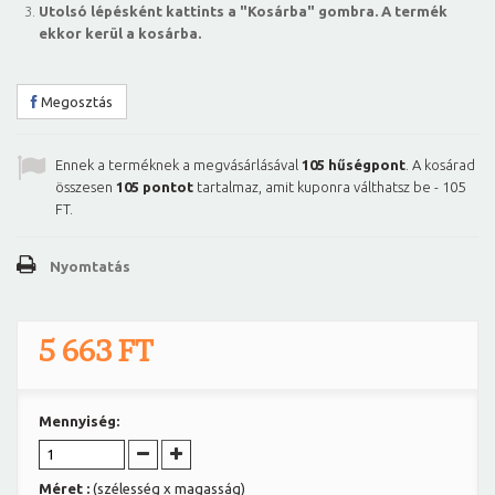
Utolsó lépésként kattints a "Kosárba" gombra. A termék
ekkor kerül a kosárba.
Megosztás
Ennek a terméknek a megvásárlásával
105
hűségpont
. A kosárad
összesen
105
pontot
tartalmaz, amit kuponra válthatsz be -
105
FT
.
Nyomtatás
5 663 FT
Mennyiség:
Méret :
(szélesség x magasság)