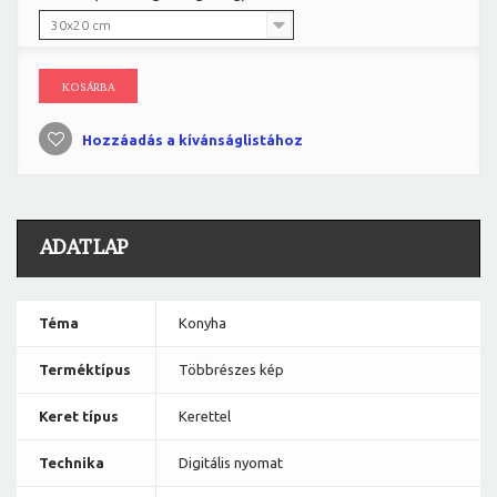
30x20 cm
KOSÁRBA
Hozzáadás a kívánságlistához
ADATLAP
Téma
Konyha
Terméktípus
Többrészes kép
Keret típus
Kerettel
Technika
Digitális nyomat