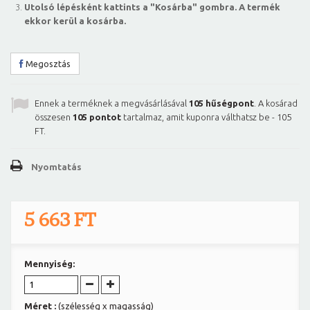
Utolsó lépésként kattints a "Kosárba" gombra. A termék
ekkor kerül a kosárba.
Megosztás
Ennek a terméknek a megvásárlásával
105
hűségpont
. A kosárad
összesen
105
pontot
tartalmaz, amit kuponra válthatsz be -
105
FT
.
Nyomtatás
5 663 FT
Mennyiség:
Méret :
(szélesség x magasság)