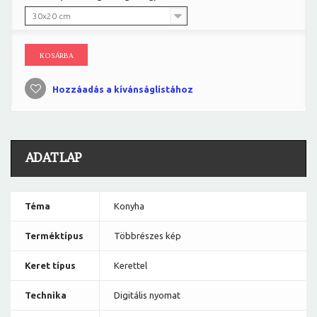
30x20 cm
KOSÁRBA
Hozzáadás a kívánságlistához
ADATLAP
Téma
Konyha
Terméktípus
Többrészes kép
Keret típus
Kerettel
Technika
Digitális nyomat