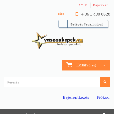
GY.I.K.
Kapcsolat
+ 36 1 430 0820
Blog
Belépés Facebook-al
Kosár
(üres)
Bejelentkezés
Fiókod