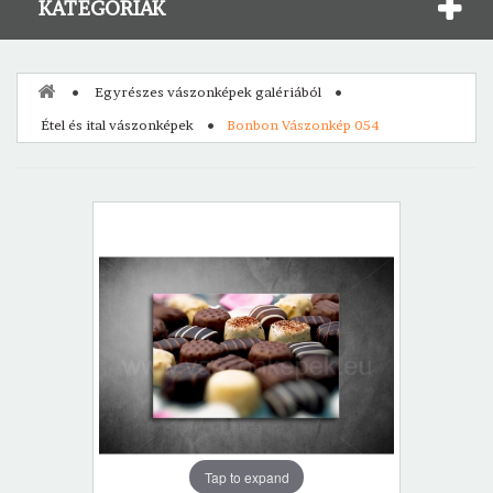
KATEGÓRIÁK
Egyrészes vászonképek galériából
Étel és ital vászonképek
Bonbon Vászonkép 054
Tap to expand