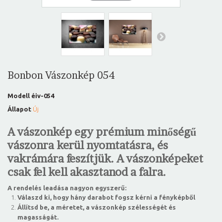
Bonbon Vászonkép 054
Modell
éiv-054
Állapot
Új
A vászonkép egy prémium minőségű
vászonra kerül nyomtatásra, és
vakrámára feszítjük. A vászonképeket
csak fel kell akasztanod a falra.
A rendelés leadása nagyon egyszerű:
Válaszd ki, hogy hány darabot fogsz kérni a fényképből
Állítsd be, a méretet, a vászonkép szélességét és
magasságát.