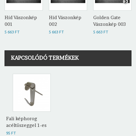
Híd Vászonkép
Híd Vászonkép
Golden Gate
001
002
Vászonkép 003
5 663 FT
5 663 FT
5 663 FT
KAPCSOLÓDÓ TERMÉKEK
Fali képhorog
acéltűszeggel 1-es
95 FT