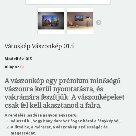
Városkép Vászonkép 015
Modell
év-015
Állapot
Új
A vászonkép egy prémium minőségű
vászonra kerül nyomtatásra, és
vakrámára feszítjük. A vászonképeket
csak fel kell akasztanod a falra.
A rendelés leadása nagyon egyszerű:
Válaszd ki, hogy hány darabot fogsz kérni a fényképből
Állítsd be, a méretet, a vászonkép szélességét és
magasságát.