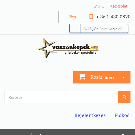
GY.I.K.
Kapcsolat
+ 36 1 430 0820
Blog
Belépés Facebook-al
Kosár
(üres)
Bejelentkezés
Fiókod