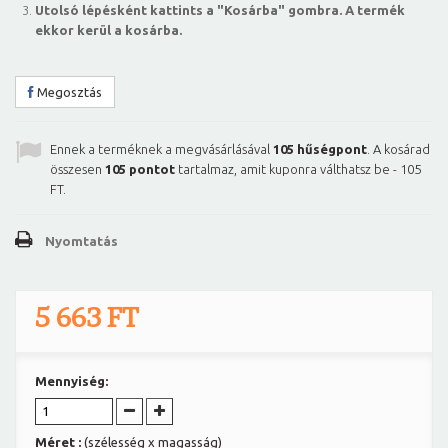
Utolsó lépésként kattints a "Kosárba" gombra. A termék
ekkor kerül a kosárba.
Megosztás
Ennek a terméknek a megvásárlásával
105
hűségpont
. A kosárad
összesen
105
pontot
tartalmaz, amit kuponra válthatsz be -
105
FT
.
Nyomtatás
5 663 FT
Mennyiség:
Méret :
(szélesség x magasság)