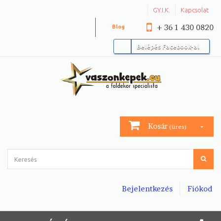
GY.I.K.
Kapcsolat
+ 36 1 430 0820
Blog
Belépés Facebook-al
Kosár
(üres)
Bejelentkezés
Fiókod