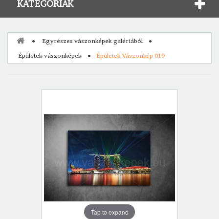
KATEGÓRIÁK
Egyrészes vászonképek galériából
Épületek vászonképek
Épületek Vászonkép 019
Tap to expand