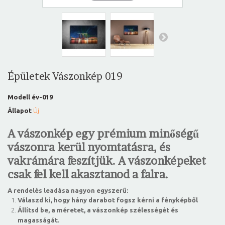
Épületek Vászonkép 019
Modell
év-019
Állapot
Új
A vászonkép egy prémium minőségű
vászonra kerül nyomtatásra, és
vakrámára feszítjük. A vászonképeket
csak fel kell akasztanod a falra.
A rendelés leadása nagyon egyszerű:
Válaszd ki, hogy hány darabot fogsz kérni a fényképből
Állítsd be, a méretet, a vászonkép szélességét és
magasságát.