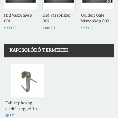
Híd Vászonkép
Híd Vászonkép
Golden Gate
001
002
Vászonkép 003
5 663 FT
5 663 FT
5 663 FT
KAPCSOLÓDÓ TERMÉKEK
Fali képhorog
acéltűszeggel 1-es
95 FT