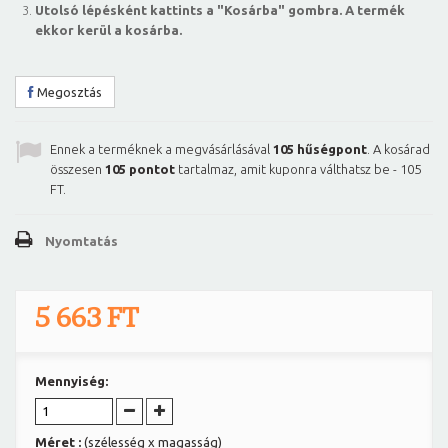
Utolsó lépésként kattints a "Kosárba" gombra. A termék
ekkor kerül a kosárba.
Megosztás
Ennek a terméknek a megvásárlásával
105
hűségpont
. A kosárad
összesen
105
pontot
tartalmaz, amit kuponra válthatsz be -
105
FT
.
Nyomtatás
5 663 FT
Mennyiség:
Méret :
(szélesség x magasság)