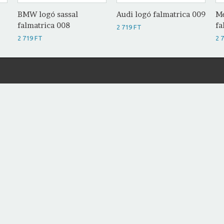
BMW logó sassal
Audi logó falmatrica 009
Me
falmatrica 008
fa
2 719 FT
2 719 FT
2 