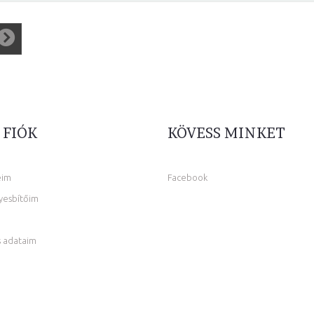
 FIÓK
KÖVESS MINKET
eim
Facebook
yesbítőim
 adataim
m