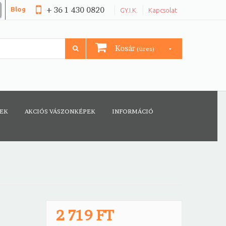
+ 36 1 430 0820
Blog
GY.I.K.
Kapcsolat
Kosár
(üres)
CEK
AKCIÓS VÁSZONKÉPEK
INFORMÁCIÓ
2 719 FT