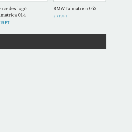
rcedes logó
BMW falm
BMW falmatrica 053
lmatrica 014
2 719 FT
2 719 FT
719 FT