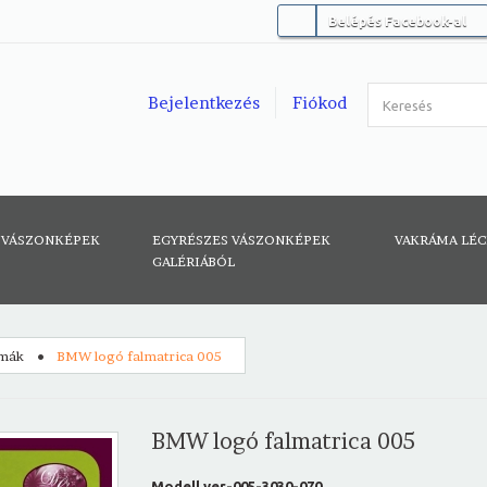
Belépés Facebook-al
Bejelentkezés
Fiókod
 VÁSZONKÉPEK
EGYRÉSZES VÁSZONKÉPEK
VAKRÁMA LÉ
GALÉRIÁBÓL
émák
BMW logó falmatrica 005
BMW logó falmatrica 005
Modell
ver-005-3030-070