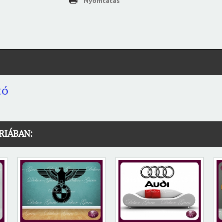
Nyomtatás
tó
RIÁBAN: