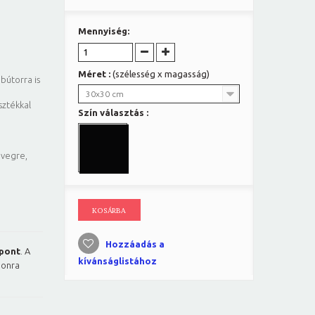
Mennyiség:
Méret :
(szélesség x magasság)
bútorra is
30x30 cm
sztékkal
Szín választás :
üvegre,
KOSÁRBA
Hozzáadás a
pont
. A
kívánságlistához
ponra