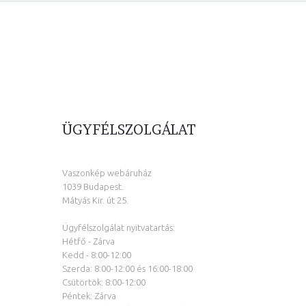
ÜGYFÉLSZOLGÁLAT
Vaszonkép webáruház
1039 Budapest.
Mátyás Kir. út 25.
Ügyfélszolgálat nyitvatartás:
Hétfő - Zárva
Kedd - 8:00-12:00
Szerda: 8:00-12:00 és 16:00-18:00
Csütörtök: 8:00-12:00
Péntek: Zárva