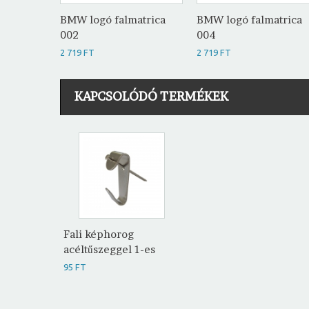
BMW logó falmatrica
BMW logó falmatrica
002
004
2 719 FT
2 719 FT
KAPCSOLÓDÓ TERMÉKEK
Fali képhorog
acéltűszeggel 1-es
95 FT