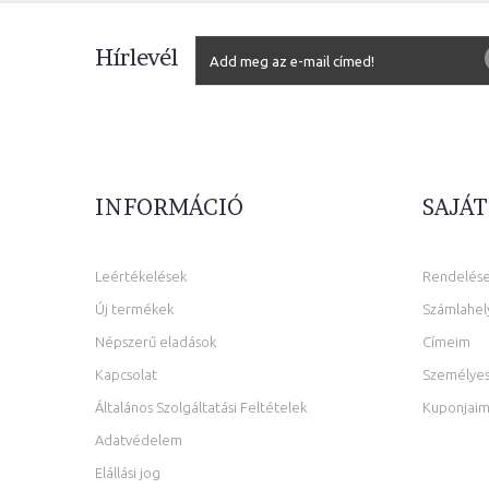
Hírlevél
INFORMÁCIÓ
SAJÁT
Leértékelések
Rendelés
Új termékek
Számlahel
Népszerű eladások
Címeim
Kapcsolat
Személyes
Általános Szolgáltatási Feltételek
Kuponjai
Adatvédelem
Elállási jog