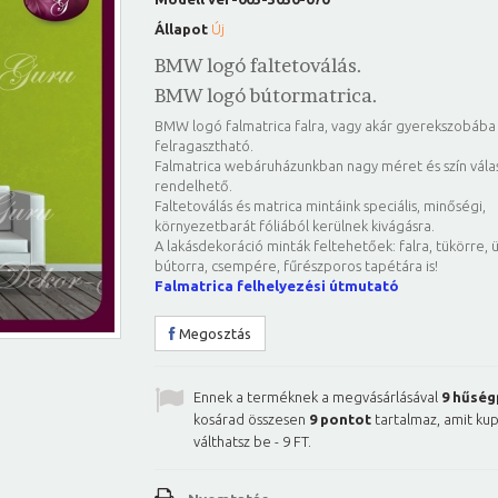
Állapot
Új
BMW logó faltetoválás.
BMW logó bútormatrica.
BMW logó falmatrica falra, vagy akár gyerekszobába 
felragasztható.
Falmatrica webáruházunkban nagy méret és szín vála
rendelhető.
Faltetoválás és matrica mintáink speciális, minőségi,
környezetbarát fóliából kerülnek kivágásra.
A lakásdekoráció minták feltehetőek: falra, tükörre, 
bútorra, csempére, fűrészporos tapétára is!
Falmatrica felhelyezési útmutató
Megosztás
Ennek a terméknek a megvásárlásával
9
hűség
kosárad összesen
9
pontot
tartalmaz, amit ku
válthatsz be -
9 FT
.