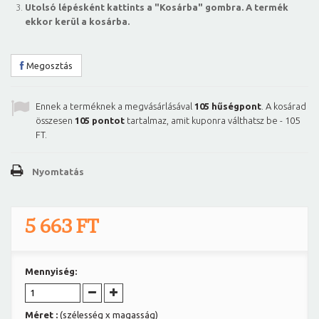
Utolsó lépésként kattints a "Kosárba" gombra. A termék
ekkor kerül a kosárba.
Megosztás
Ennek a terméknek a megvásárlásával
105
hűségpont
. A kosárad
összesen
105
pontot
tartalmaz, amit kuponra válthatsz be -
105
FT
.
Nyomtatás
5 663 FT
Mennyiség:
Méret :
(szélesség x magasság)