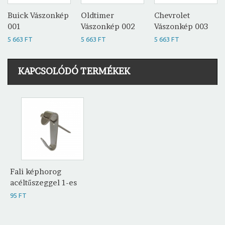
Buick Vászonkép
Oldtimer
Chevrolet
001
Vászonkép 002
Vászonkép 003
5 663 FT
5 663 FT
5 663 FT
KAPCSOLÓDÓ TERMÉKEK
Fali képhorog
acéltűszeggel 1-es
95 FT