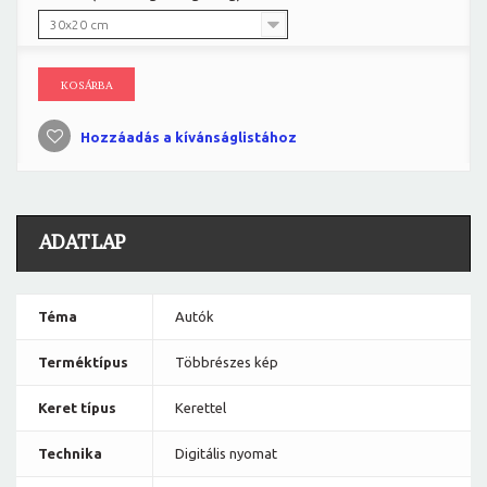
30x20 cm
KOSÁRBA
Hozzáadás a kívánságlistához
ADATLAP
Téma
Autók
Terméktípus
Többrészes kép
Keret típus
Kerettel
Technika
Digitális nyomat