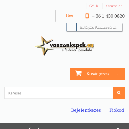
GY.I.K.
Kapcsolat
+ 36 1 430 0820
Blog
Belépés Facebook-al
Kosár
(üres)
Bejelentkezés
Fiókod