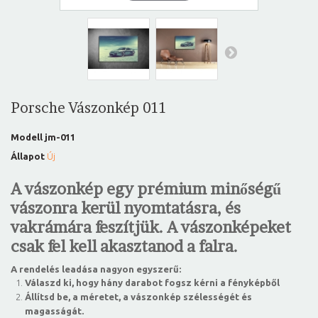
Porsche Vászonkép 011
Modell
jm-011
Állapot
Új
A vászonkép egy prémium minőségű
vászonra kerül nyomtatásra, és
vakrámára feszítjük. A vászonképeket
csak fel kell akasztanod a falra.
A rendelés leadása nagyon egyszerű:
Válaszd ki, hogy hány darabot fogsz kérni a fényképből
Állítsd be, a méretet, a vászonkép szélességét és
magasságát.