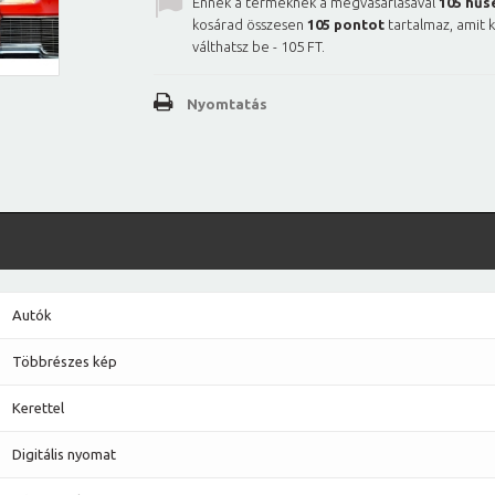
Ennek a terméknek a megvásárlásával
105
hűs
kosárad összesen
105
pontot
tartalmaz, amit 
válthatsz be -
105 FT
.
Nyomtatás
Autók
Többrészes kép
Kerettel
Digitális nyomat