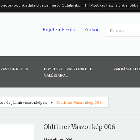
gondoskodunk adataid védelméről. Oldalainkon HTTP-sütiket használunk a jobb 
Belépés Facebook-al
Bejelentkezés
Fiókod
 VÁSZONKÉPEK
EGYRÉSZES VÁSZONKÉPEK
VAKRÁMA LÉ
GALÉRIÁBÓL
tor és jármű vászonképek
Oldtimer Vászonkép 006
Oldtimer Vászonkép 006
Modell
jm-006