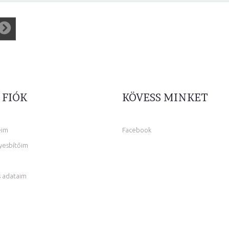
 FIÓK
KÖVESS MINKET
eim
Facebook
yesbítőim
 adataim
m