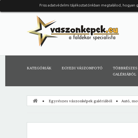
Friss adatvédelmi tájékoztatónkban megtalálod, hogyan 
KATEGÓRIÁK
EGYEDI VÁSZONFOTÓ
TÖBBRÉSZES
GALÉRIÁBÓL
Egyrészes vászonképek galériából
Autó, mo