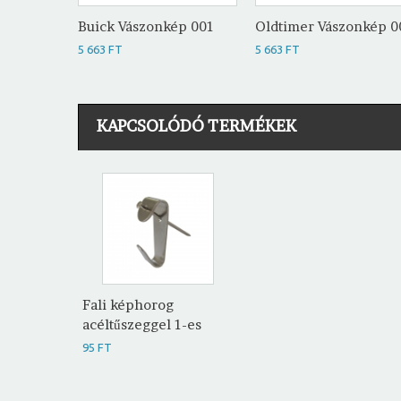
Buick Vászonkép 001
Oldtimer Vászonkép 0
5 663 FT
5 663 FT
KAPCSOLÓDÓ TERMÉKEK
Fali képhorog
acéltűszeggel 1-es
95 FT