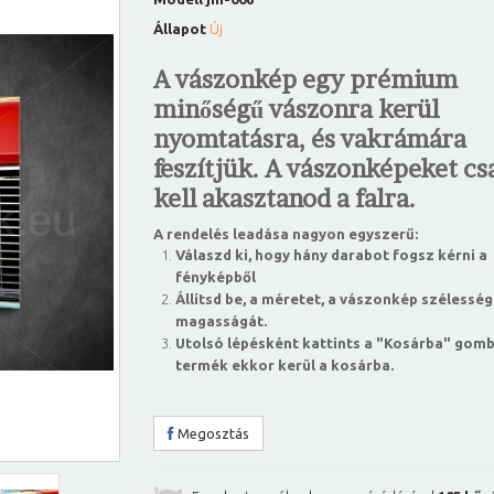
Állapot
Új
A vászonkép egy prémium
minőségű vászonra kerül
nyomtatásra, és vakrámára
feszítjük. A vászonképeket csa
kell akasztanod a falra.
A rendelés leadása nagyon egyszerű:
Válaszd ki, hogy hány darabot fogsz kérni a
fényképből
Állítsd be, a méretet, a vászonkép szélesség
magasságát.
Utolsó lépésként kattints a "Kosárba" gomb
termék ekkor kerül a kosárba.
Megosztás