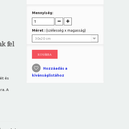
Mennyiség:
Méret :
(szélesség x magasság)
30x20 cm
k fel
KOSÁRBA
Hozzáadás a
kívánságlistához
ét és
ra. A