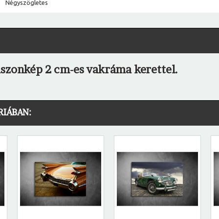
Négyszögletes
ászonkép 2 cm-es vakráma kerettel.
RIÁBAN: