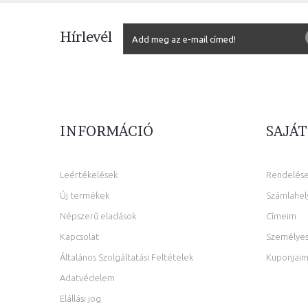
Hírlevél
INFORMÁCIÓ
SAJÁT
Leértékelések
Rendelés
Új termékek
Számlahel
Népszerű eladások
Címeim
Kapcsolat
Személyes
Általános Szolgáltatási Feltételek
Kuponjai
Adatvédelem
Elállási jog