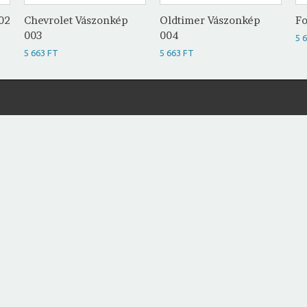
02
Chevrolet Vászonkép
Oldtimer Vászonkép
Fo
003
004
5 
5 663 FT
5 663 FT