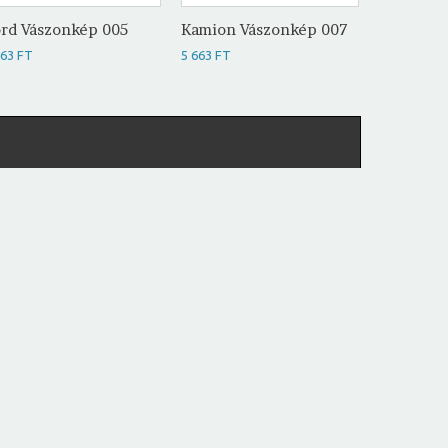
rd Vászonkép 005
Kamion Vászonkép 007
Vitorlás 
663 FT
5 663 FT
5 663 FT