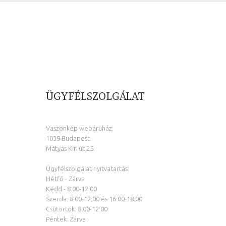
ÜGYFÉLSZOLGÁLAT
Vaszonkép webáruház
1039 Budapest.
Mátyás Kir. út 25.
Ügyfélszolgálat nyitvatartás:
Hétfő - Zárva
Kedd - 8:00-12:00
Szerda: 8:00-12:00 és 16:00-18:00
Csütörtök: 8:00-12:00
Péntek: Zárva