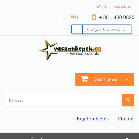
GY.I.K.
Kapcsolat
+ 36 1 430 0820
Blog
Belépés Facebook-al
Kosár
(üres)
Bejelentkezés
Fiókod