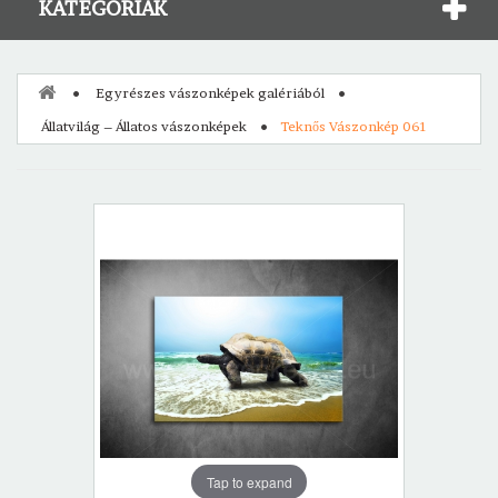
KATEGÓRIÁK
Egyrészes vászonképek galériából
Állatvilág – Állatos vászonképek
Teknős Vászonkép 061
Tap to expand