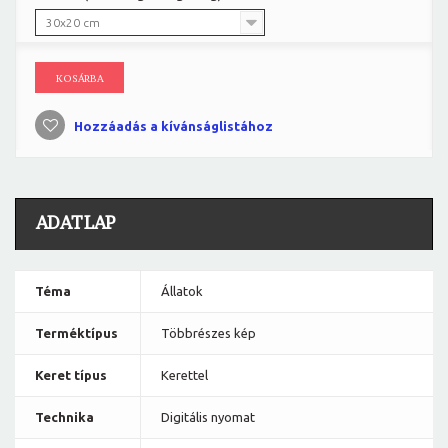
30x20 cm
KOSÁRBA
Hozzáadás a kívánságlistához
ADATLAP
Téma
Állatok
Terméktípus
Többrészes kép
Keret típus
Kerettel
Technika
Digitális nyomat