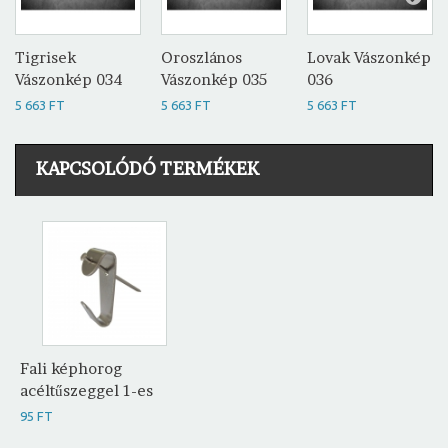
Tigrisek
Oroszlános
Lovak Vászonkép
Vászonkép 034
Vászonkép 035
036
5 663 FT
5 663 FT
5 663 FT
KAPCSOLÓDÓ TERMÉKEK
Fali képhorog
acéltűszeggel 1-es
95 FT