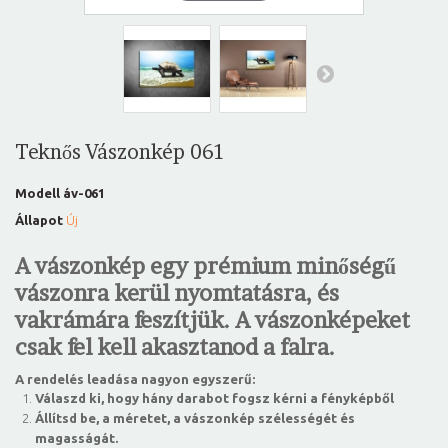
Teknős Vászonkép 061
Modell
áv-061
Állapot
Új
A vászonkép egy prémium minőségű
vászonra kerül nyomtatásra, és
vakrámára feszítjük. A vászonképeket
csak fel kell akasztanod a falra.
A rendelés leadása nagyon egyszerű:
Válaszd ki, hogy hány darabot fogsz kérni a fényképből
Állítsd be, a méretet, a vászonkép szélességét és
magasságát.