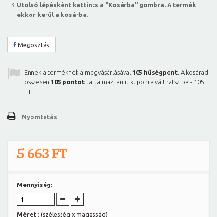
Utolsó lépésként kattints a "Kosárba" gombra. A termék
ekkor kerül a kosárba.
Megosztás
Ennek a terméknek a megvásárlásával
105
hűségpont
. A kosárad
összesen
105
pontot
tartalmaz, amit kuponra válthatsz be -
105
FT
.
Nyomtatás
5 663 FT
Mennyiség:
Méret :
(szélesség x magasság)