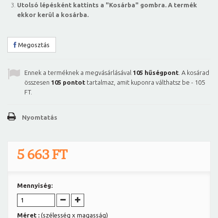
Utolsó lépésként kattints a "Kosárba" gombra. A termék
ekkor kerül a kosárba.
Megosztás
Ennek a terméknek a megvásárlásával
105
hűségpont
. A kosárad
összesen
105
pontot
tartalmaz, amit kuponra válthatsz be -
105
FT
.
Nyomtatás
5 663 FT
Mennyiség:
Méret :
(szélesség x magasság)