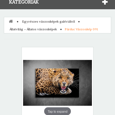
KATEGÓRIÁK
Egyrészes vászonképek galériából
Állatvilág – Állatos vászonképek
Párduc Vászonkép 091
Tap to expand