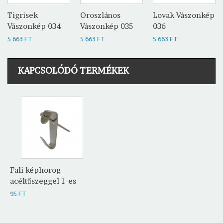
Tigrisek
Oroszlános
Lovak Vászonkép
Vászonkép 034
Vászonkép 035
036
5 663 FT
5 663 FT
5 663 FT
KAPCSOLÓDÓ TERMÉKEK
Fali képhorog
acéltűszeggel 1-es
95 FT