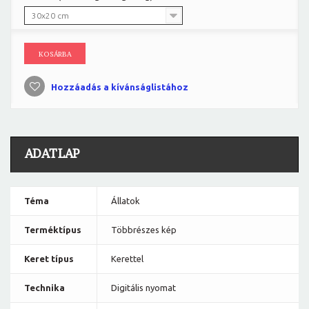
30x20 cm
KOSÁRBA
Hozzáadás a kívánságlistához
ADATLAP
Téma
Állatok
Terméktípus
Többrészes kép
Keret típus
Kerettel
Technika
Digitális nyomat