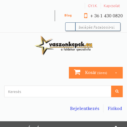
GY.I.K.
Kapcsolat
+ 36 1 430 0820
Blog
Belépés Facebook-al
Kosár
(üres)
Bejelentkezés
Fiókod