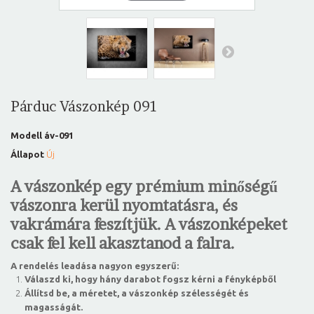
Párduc Vászonkép 091
Modell
áv-091
Állapot
Új
A vászonkép egy prémium minőségű
vászonra kerül nyomtatásra, és
vakrámára feszítjük. A vászonképeket
csak fel kell akasztanod a falra.
A rendelés leadása nagyon egyszerű:
Válaszd ki, hogy hány darabot fogsz kérni a fényképből
Állítsd be, a méretet, a vászonkép szélességét és
magasságát.