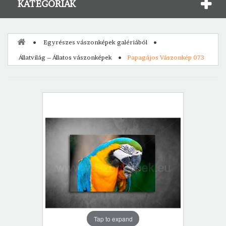
KATEGÓRIÁK
Egyrészes vászonképek galériából
Állatvilág – Állatos vászonképek
Papagájos Vászonkép 073
Tap to expand