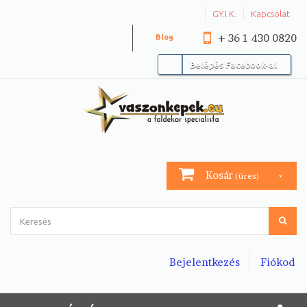
GY.I.K.
Kapcsolat
+ 36 1 430 0820
Blog
Belépés Facebook-al
Kosár
(üres)
Bejelentkezés
Fiókod