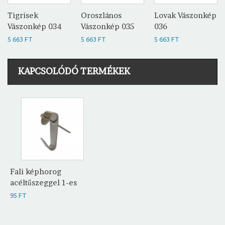
Tigrisek
Oroszlános
Lovak Vászonkép
Vászonkép 034
Vászonkép 035
036
5 663 FT
5 663 FT
5 663 FT
KAPCSOLÓDÓ TERMÉKEK
Fali képhorog
acéltűszeggel 1-es
95 FT