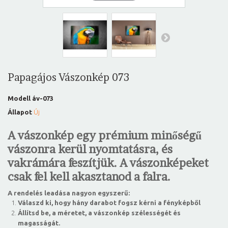
Papagájos Vászonkép 073
Modell
áv-073
Állapot
Új
A vászonkép egy prémium minőségű
vászonra kerül nyomtatásra, és
vakrámára feszítjük. A vászonképeket
csak fel kell akasztanod a falra.
A rendelés leadása nagyon egyszerű:
Válaszd ki, hogy hány darabot fogsz kérni a fényképből
Állítsd be, a méretet, a vászonkép szélességét és
magasságát.