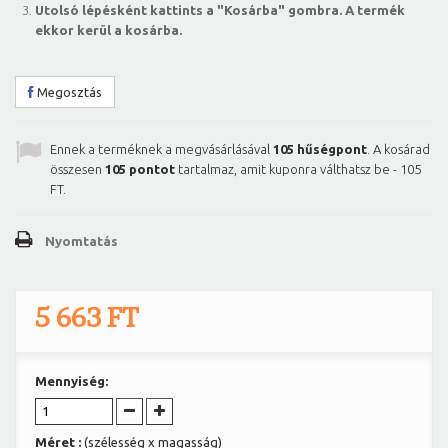
Utolsó lépésként kattints a "Kosárba" gombra. A termék
ekkor kerül a kosárba.
Megosztás
Ennek a terméknek a megvásárlásával
105
hűségpont
. A kosárad
összesen
105
pontot
tartalmaz, amit kuponra válthatsz be -
105
FT
.
Nyomtatás
5 663 FT
Mennyiség:
Méret :
(szélesség x magasság)