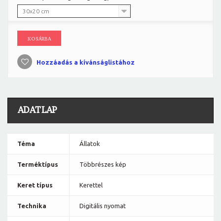
30x20 cm
KOSÁRBA
Hozzáadás a kívánságlistához
ADATLAP
Téma
Állatok
Terméktípus
Többrészes kép
Keret típus
Kerettel
Technika
Digitális nyomat