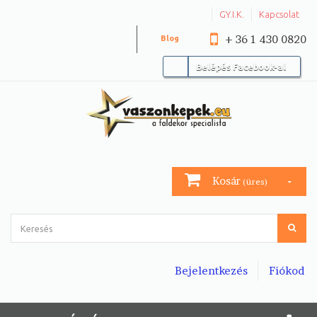
GY.I.K.
Kapcsolat
+ 36 1 430 0820
Blog
Belépés Facebook-al
Kosár
(üres)
Bejelentkezés
Fiókod