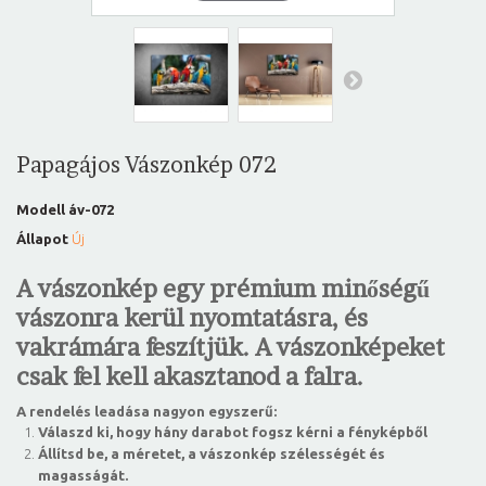
Papagájos Vászonkép 072
Modell
áv-072
Állapot
Új
A vászonkép egy prémium minőségű
vászonra kerül nyomtatásra, és
vakrámára feszítjük. A vászonképeket
csak fel kell akasztanod a falra.
A rendelés leadása nagyon egyszerű:
Válaszd ki, hogy hány darabot fogsz kérni a fényképből
Állítsd be, a méretet, a vászonkép szélességét és
magasságát.