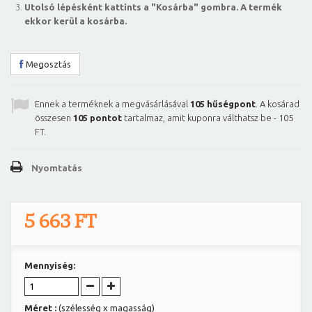
Utolsó lépésként kattints a "Kosárba" gombra. A termék
ekkor kerül a kosárba.
Megosztás
Ennek a terméknek a megvásárlásával
105
hűségpont
. A kosárad
összesen
105
pontot
tartalmaz, amit kuponra válthatsz be -
105
FT
.
Nyomtatás
5 663 FT
Mennyiség:
Méret :
(szélesség x magasság)