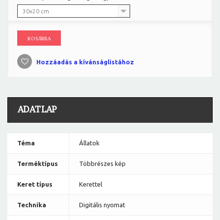
30x20 cm
KOSÁRBA
Hozzáadás a kívánságlistához
ADATLAP
Téma
Állatok
Terméktípus
Többrészes kép
Keret típus
Kerettel
Technika
Digitális nyomat