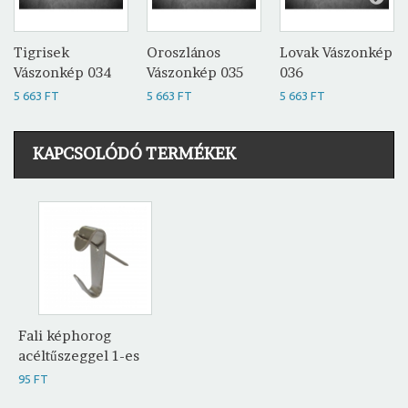
Tigrisek
Oroszlános
Lovak Vászonkép
Vászonkép 034
Vászonkép 035
036
5 663 FT
5 663 FT
5 663 FT
KAPCSOLÓDÓ TERMÉKEK
Fali képhorog
acéltűszeggel 1-es
95 FT