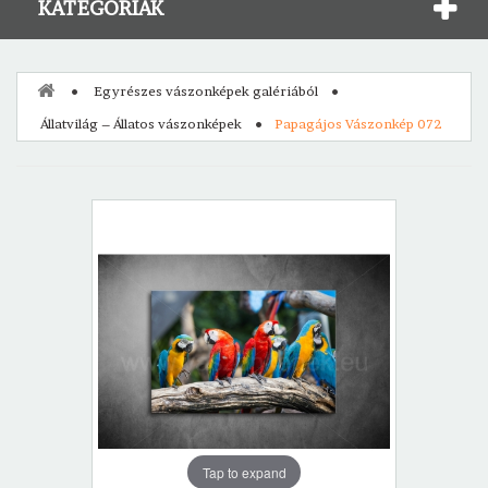
KATEGÓRIÁK
Egyrészes vászonképek galériából
Állatvilág – Állatos vászonképek
Papagájos Vászonkép 072
Tap to expand