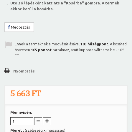
Utolsó lépésként kattints a "Kosárba" gombra. A termék
ekkor kerül a kosárba.
Megosztás
Ennek a terméknek a megvásárlásával
105
hűségpont
. A kosárad
összesen
105
pontot
tartalmaz, amit kuponra válthatsz be -
105
FT
.
Nyomtatás
5 663 FT
Mennyiség:
Méret :
(szélesség x magasság)