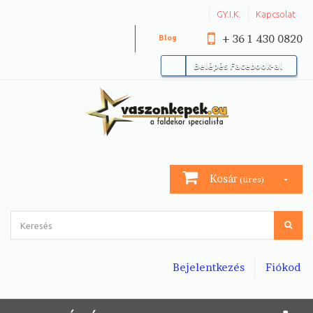
GY.I.K.
Kapcsolat
+ 36 1 430 0820
Blog
Belépés Facebook-al
Kosár
(üres)
Bejelentkezés
Fiókod