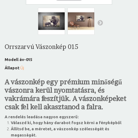
Orrszarvú Vászonkép 015
Modell
áv-015
Állapot
Új
A vászonkép egy prémium minőségű
vászonra kerül nyomtatásra, és
vakrámára feszítjük. A vászonképeket
csak fel kell akasztanod a falra.
A rendelés leadása nagyon egyszerű:
Válaszd ki, hogy hány darabot fogsz kérni a fényképből
Állítsd be, a méretet, a vászonkép szélességét és
magasságát.