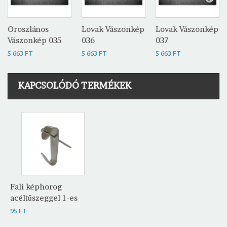
Oroszlános
Lovak Vászonkép
Lovak Vászonkép
Vászonkép 035
036
037
5 663 FT
5 663 FT
5 663 FT
KAPCSOLÓDÓ TERMÉKEK
Fali képhorog
acéltűszeggel 1-es
95 FT