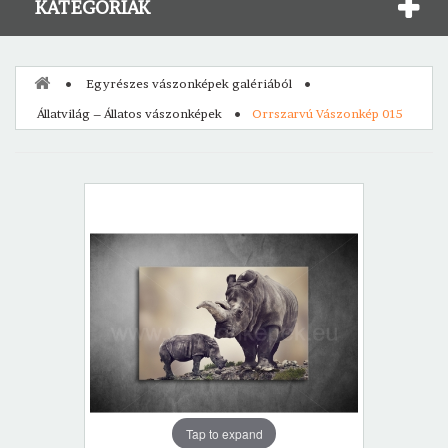
KATEGÓRIÁK
Egyrészes vászonképek galériából
Állatvilág – Állatos vászonképek
Orrszarvú Vászonkép 015
Tap to expand