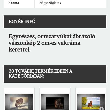
Forma
Négyszögletes
EGYÉB INFÓ
Egyrészes, orrszarvúkat ábrázoló
vászonkép 2 cm-es vakráma
kerettel.
30 TOVÁBBI TERMÉK EBBEN A
KATEGÓRIÁBAN: