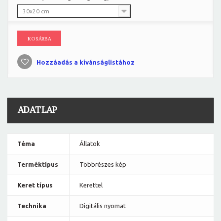
30x20 cm
KOSÁRBA
Hozzáadás a kívánságlistához
ADATLAP
Téma
Állatok
Terméktípus
Többrészes kép
Keret típus
Kerettel
Technika
Digitális nyomat