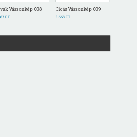
vak Vászonkép 038
Cicás Vászonkép 039
Pillangó
041
663 FT
5 663 FT
5 663 FT