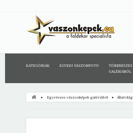
KATEGÓRIÁK
EGYEDI VÁSZONFOTÓ
TÖBBRÉSZES
GALÉRIÁBÓL
Egyrészes vászonképek galériából
Állatvilá