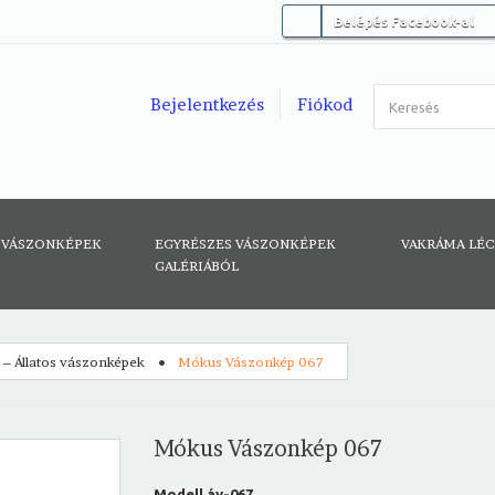
Belépés Facebook-al
Bejelentkezés
Fiókod
 VÁSZONKÉPEK
EGYRÉSZES VÁSZONKÉPEK
VAKRÁMA LÉ
GALÉRIÁBÓL
g – Állatos vászonképek
Mókus Vászonkép 067
Mókus Vászonkép 067
Modell
áv-067