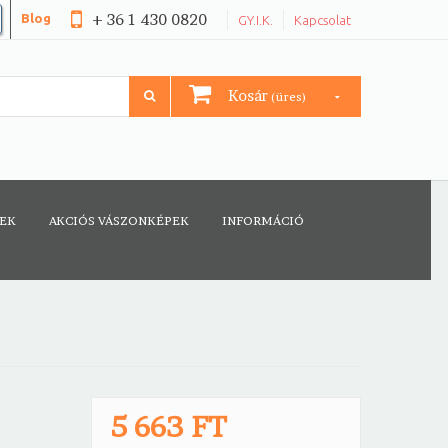
+ 36 1 430 0820
Blog
GY.I.K.
Kapcsolat
Kosár
(üres)
CEK
AKCIÓS VÁSZONKÉPEK
INFORMÁCIÓ
5 663 FT