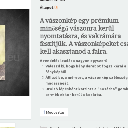
Állapot
Új
A vászonkép egy prémium
minőségű vászonra kerül
nyomtatásra, és vakrámára
feszítjük. A vászonképeket csa
kell akasztanod a falra.
A rendelés leadása nagyon egyszerű:
Válaszd ki, hogy hány darabot fogsz kérni a
fényképből
Állítsd be, a méretet, a vászonkép szélesség
magasságát.
Utolsó lépésként kattints a "Kosárba" gomb
termék ekkor kerül a kosárba.
Megosztás