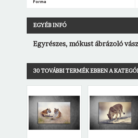
Forma
EGYÉB INFÓ
Egyrészes, mókust ábrázoló vás
30 TOVÁBBI TERMÉK EBBEN A KATEGÓ