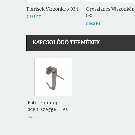
Tigrisek Vászonkép 034
Oroszlános Vászonkép
035
5 663 FT
5 663 FT
KAPCSOLÓDÓ TERMÉKEK
Fali képhorog
acéltűszeggel 1-es
95 FT