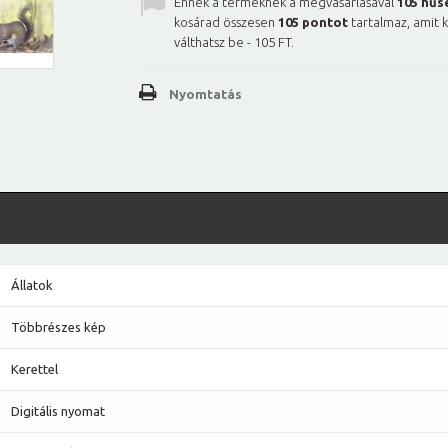
Ennek a terméknek a megvásárlásával
105
hűs
kosárad összesen
105
pontot
tartalmaz, amit 
válthatsz be -
105 FT
.
Nyomtatás
Állatok
Többrészes kép
Kerettel
Digitális nyomat