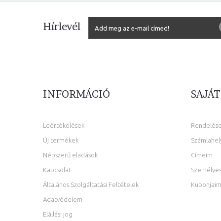
Hírlevél
INFORMÁCIÓ
SAJÁT
Leértékelések
Rendelés
Új termékek
Számlahel
Népszerű eladások
Címeim
Kapcsolat
Személyes
Általános Szolgáltatási Feltételek
Kuponjai
Adatvédelem
Elállási jog