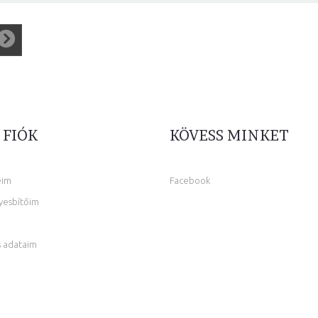
 FIÓK
KÖVESS MINKET
eim
Facebook
yesbítőim
 adataim
m