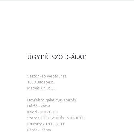
ÜGYFÉLSZOLGÁLAT
Vaszonkép webáruház
1039 Budapest.
Mátyás Kir. út 25.
Ügyfélszolgálat nyitvatartás:
Hétfő - Zárva
Kedd - 8:00-12:00
Szerda: 8:00-12:00 és 16:00-18:00
Csütörtök: 8:00-12:00
Péntek: Zárva