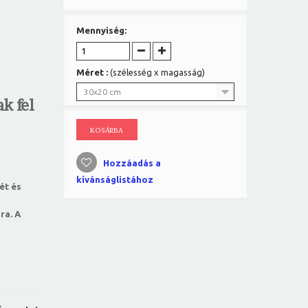
Mennyiség:
Méret :
(szélesség x magasság)
30x20 cm
k fel
KOSÁRBA
Hozzáadás a
kívánságlistához
ét és
ra. A