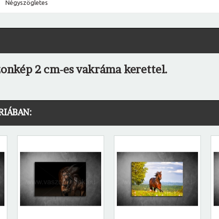
Négyszögletes
zonkép 2 cm-es vakráma kerettel.
RIÁBAN: