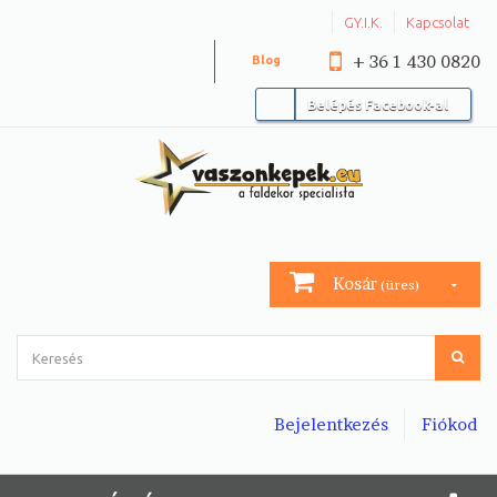
GY.I.K.
Kapcsolat
+ 36 1 430 0820
Blog
Belépés Facebook-al
Kosár
(üres)
Bejelentkezés
Fiókod