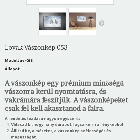
Lovak Vászonkép 053
Modell
áv-053
Állapot
Új
A vászonkép egy prémium minőségű
vászonra kerül nyomtatásra, és
vakrámára feszítjük. A vászonképeket
csak fel kell akasztanod a falra.
A rendelés leadása nagyon egyszerű:
Válaszd ki, hogy hány darabot fogsz kérni a fényképből
Állítsd be, a méretet, a vászonkép szélességét és
magasságát.