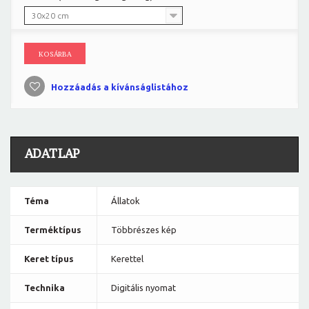
30x20 cm
KOSÁRBA
Hozzáadás a kívánságlistához
ADATLAP
Téma
Állatok
Terméktípus
Többrészes kép
Keret típus
Kerettel
Technika
Digitális nyomat