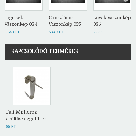
Tigrisek
Oroszlános
Lovak Vászonkép
Vászonkép 034
Vászonkép 035
036
5 663 FT
5 663 FT
5 663 FT
KAPCSOLÓDÓ TERMÉKEK
Fali képhorog
acéltűszeggel 1-es
95 FT