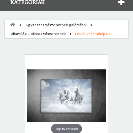
KATEGÓRIÁK
Egyrészes vászonképek galériából
Állatvilág – Állatos vászonképek
Lovak Vászonkép 053
Tap to expand