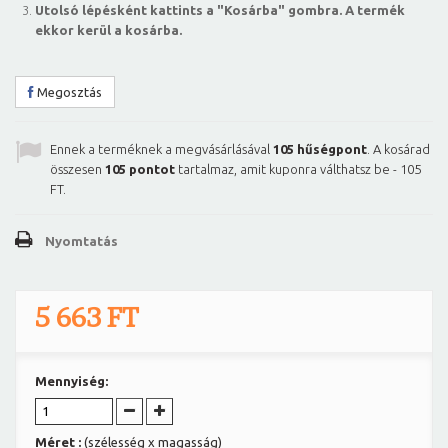
Utolsó lépésként kattints a "Kosárba" gombra. A termék
ekkor kerül a kosárba.
Megosztás
Ennek a terméknek a megvásárlásával
105
hűségpont
. A kosárad
összesen
105
pontot
tartalmaz, amit kuponra válthatsz be -
105
FT
.
Nyomtatás
5 663 FT
Mennyiség:
Méret :
(szélesség x magasság)