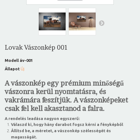
Lovak Vászonkép 001
Modell
áv-001
Állapot
Új
A vászonkép egy prémium minőségű
vászonra kerül nyomtatásra, és
vakrámára feszítjük. A vászonképeket
csak fel kell akasztanod a falra.
A rendelés leadása nagyon egyszerű:
Válaszd ki, hogy hány darabot fogsz kérni a fényképből
Állítsd be, a méretet, a vászonkép szélességét és
magasságát.