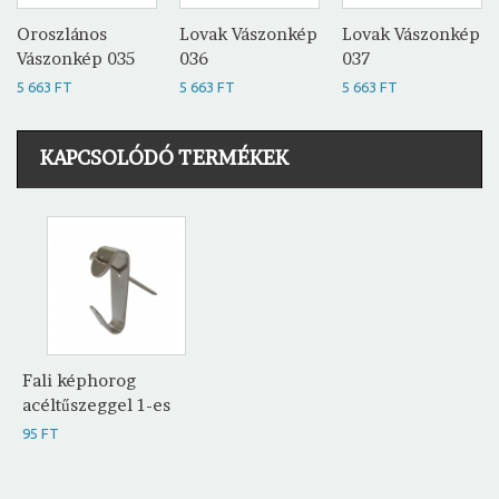
Oroszlános
Lovak Vászonkép
Lovak Vászonkép
Vászonkép 035
036
037
5 663 FT
5 663 FT
5 663 FT
KAPCSOLÓDÓ TERMÉKEK
Fali képhorog
acéltűszeggel 1-es
95 FT