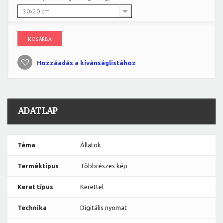
30x20 cm
KOSÁRBA
Hozzáadás a kívánságlistához
ADATLAP
Téma
Állatok
Terméktípus
Többrészes kép
Keret típus
Kerettel
Technika
Digitális nyomat