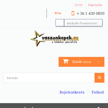
GY.I.K.
Kapcsolat
+ 36 1 430 0820
Blog
Belépés Facebook-al
Kosár
(üres)
Bejelentkezés
Fiókod