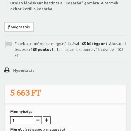
Utolsó lépésként kattints a "Kosárba" gombra. A termék
ekkor kerül a kosárba.
Megosztás
Ennek a terméknek a megvásárlásával
105
hűségpont
. A kosárad
összesen
105
pontot
tartalmaz, amit kuponra válthatsz be -
105
FT
.
Nyomtatás
5 663 FT
Mennyiség:
Méret :
(szélesség x magasság)