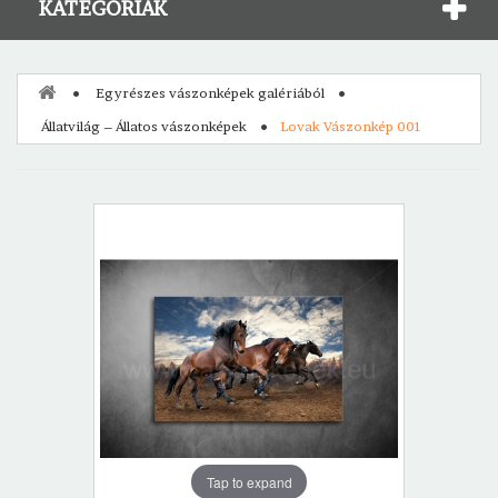
KATEGÓRIÁK
Egyrészes vászonképek galériából
Állatvilág – Állatos vászonképek
Lovak Vászonkép 001
Tap to expand