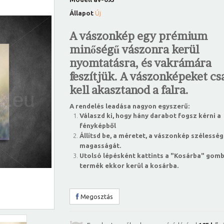
Állapot
Új
A vászonkép egy prémium
minőségű vászonra kerül
nyomtatásra, és vakrámára
feszítjük. A vászonképeket csa
kell akasztanod a falra.
A rendelés leadása nagyon egyszerű:
Válaszd ki, hogy hány darabot fogsz kérni a
fényképből
Állítsd be, a méretet, a vászonkép szélesség
magasságát.
Utolsó lépésként kattints a "Kosárba" gomb
termék ekkor kerül a kosárba.
Megosztás