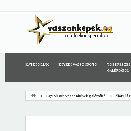
KATEGÓRIÁK
EGYEDI VÁSZONFOTÓ
TÖBBRÉSZES
GALÉRIÁBÓL
Egyrészes vászonképek galériából
Állatvilá