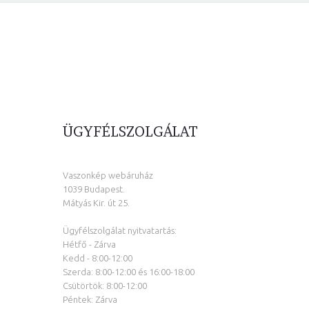
ÜGYFÉLSZOLGÁLAT
Vaszonkép webáruház
1039 Budapest.
Mátyás Kir. út 25.
Ügyfélszolgálat nyitvatartás:
Hétfő - Zárva
Kedd - 8:00-12:00
Szerda: 8:00-12:00 és 16:00-18:00
Csütörtök: 8:00-12:00
Péntek: Zárva