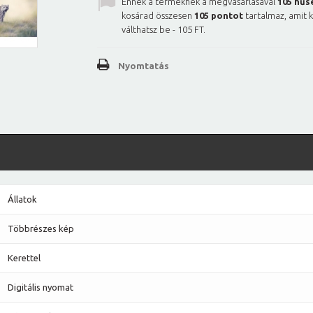
Ennek a terméknek a megvásárlásával
105
hűs
kosárad összesen
105
pontot
tartalmaz, amit 
válthatsz be -
105 FT
.
Nyomtatás
Állatok
Többrészes kép
Kerettel
Digitális nyomat