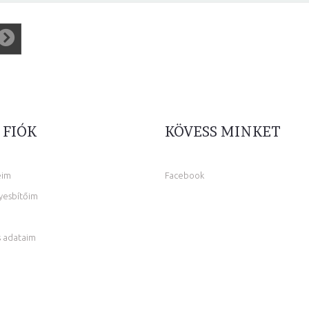
 FIÓK
KÖVESS MINKET
eim
Facebook
yesbítőim
 adataim
m