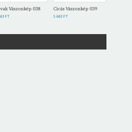
vak Vászonkép 038
Cicás Vászonkép 039
Pillangó
041
663 FT
5 663 FT
5 663 FT