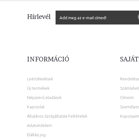
Hírlevél
INFORMÁCIÓ
SAJÁT
Leértékelések
Rendelés
Új termékek
Számlahel
Népszerű eladások
Címeim
Kapcsolat
Személyes
Általános Szolgáltatási Feltételek
Kuponjai
Adatvédelem
Elállási jog