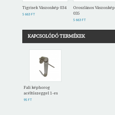
Tigrisek Vászonkép 034
Oroszlános Vászonkép
035
5 663 FT
5 663 FT
KAPCSOLÓDÓ TERMÉKEK
Fali képhorog
acéltűszeggel 1-es
95 FT