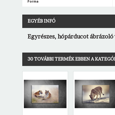
Forma
EGYÉB INFÓ
Egyrészes, hópárducot ábrázoló 
30 TOVÁBBI TERMÉK EBBEN A KATEGÓ