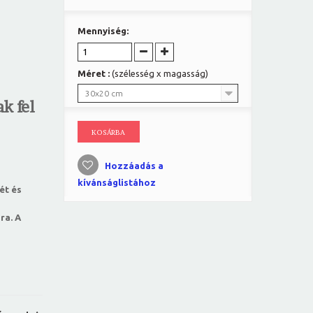
Mennyiség:
Méret :
(szélesség x magasság)
30x20 cm
k fel
KOSÁRBA
Hozzáadás a
kívánságlistához
ét és
ra. A