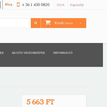
+ 36 1 430 0820
Blog
GY.I.K.
Kapcsolat
Kosár
(üres)
CEK
AKCIÓS VÁSZONKÉPEK
INFORMÁCIÓ
5 663 FT