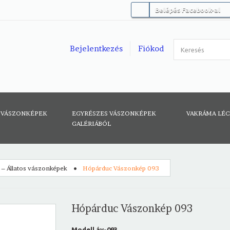
Belépés Facebook-al
Bejelentkezés
Fiókod
 VÁSZONKÉPEK
EGYRÉSZES VÁSZONKÉPEK
VAKRÁMA LÉ
GALÉRIÁBÓL
g – Állatos vászonképek
Hópárduc Vászonkép 093
Hópárduc Vászonkép 093
Modell
áv-093