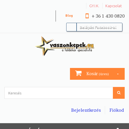
GY.I.K.
Kapcsolat
+ 36 1 430 0820
Blog
Belépés Facebook-al
Kosár
(üres)
Bejelentkezés
Fiókod