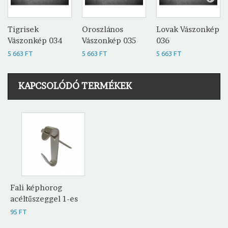
Tigrisek
Oroszlános
Lovak Vászonkép
Vászonkép 034
Vászonkép 035
036
5 663 FT
5 663 FT
5 663 FT
KAPCSOLÓDÓ TERMÉKEK
Fali képhorog
acéltűszeggel 1-es
95 FT