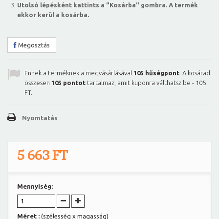
Utolsó lépésként kattints a "Kosárba" gombra. A termék
ekkor kerül a kosárba.
Megosztás
Ennek a terméknek a megvásárlásával
105
hűségpont
. A kosárad
összesen
105
pontot
tartalmaz, amit kuponra válthatsz be -
105
FT
.
Nyomtatás
5 663 FT
Mennyiség:
Méret :
(szélesség x magasság)