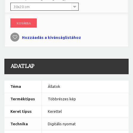
30x20 cm
KOSÁRBA
Hozzáadás a kívánságlistához
ADATLAP
Téma
Állatok
Terméktípus
Többrészes kép
Keret típus
Kerettel
Technika
Digitális nyomat