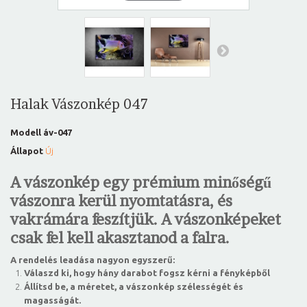
Halak Vászonkép 047
Modell
áv-047
Állapot
Új
A vászonkép egy prémium minőségű
vászonra kerül nyomtatásra, és
vakrámára feszítjük. A vászonképeket
csak fel kell akasztanod a falra.
A rendelés leadása nagyon egyszerű:
Válaszd ki, hogy hány darabot fogsz kérni a fényképből
Állítsd be, a méretet, a vászonkép szélességét és
magasságát.