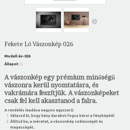
Fekete Ló Vászonkép 026
Modell
áv-026
Állapot
Új
A vászonkép egy prémium minőségű
vászonra kerül nyomtatásra, és
vakrámára feszítjük. A vászonképeket
csak fel kell akasztanod a falra.
A rendelés leadása nagyon egyszerű:
Válaszd ki, hogy hány darabot fogsz kérni a fényképből
Állítsd be, a méretet, a vászonkép szélességét és
magasságát.