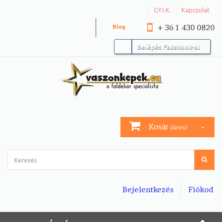
GY.I.K.
Kapcsolat
+ 36 1 430 0820
Blog
Belépés Facebook-al
Kosár
(üres)
Bejelentkezés
Fiókod