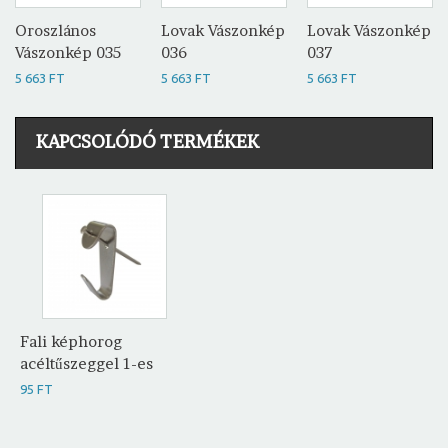
Oroszlános
Lovak Vászonkép
Lovak Vászonkép
Vászonkép 035
036
037
5 663 FT
5 663 FT
5 663 FT
KAPCSOLÓDÓ TERMÉKEK
Fali képhorog
acéltűszeggel 1-es
95 FT