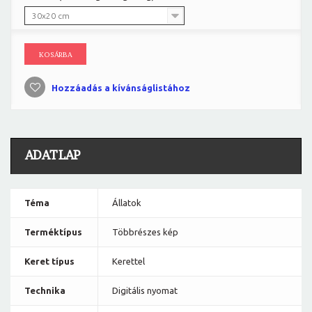
30x20 cm
KOSÁRBA
Hozzáadás a kívánságlistához
ADATLAP
Téma
Állatok
Terméktípus
Többrészes kép
Keret típus
Kerettel
Technika
Digitális nyomat