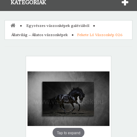
KATEGÓRIÁK
Egyrészes vászonképek galériából
Állatvilág – Állatos vászonképek
Fekete Ló Vászonkép 026
Tap to expand