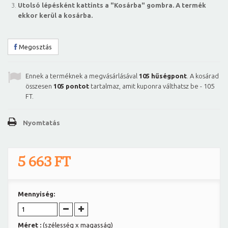
Utolsó lépésként kattints a "Kosárba" gombra. A termék
ekkor kerül a kosárba.
Megosztás
Ennek a terméknek a megvásárlásával
105
hűségpont
. A kosárad
összesen
105
pontot
tartalmaz, amit kuponra válthatsz be -
105
FT
.
Nyomtatás
5 663 FT
Mennyiség:
Méret :
(szélesség x magasság)